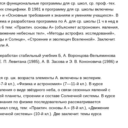
тся
функциональные
программы
для
ср
.
школ
,
ср
.
проф
.-
тех
.
их
специфики
.
В
1981
в
программу
для
ср
.
школы
включены
»
и
«
Основные
требования
к
знаниям
и
умениям
учащихся
».
В
мма
и
разработана
программа
по
А
.
для
ср
.
школы
(
1
ч
в
нед
в
и
6
тем:
«
Практич
.
основы
А
» (
объясняет
астрономич
.
явления
,
вижение
небесных
тел
», «
Методы
астрофиз
.
исследований
»,
ды
и
Солнце
», «
Строение
и
эволюцич
Вселенной
».
Заключит
.
ли
А
.
еработан
стабильный
учебник
Б
,
А
.
Воронцова
-
Вельяминова
Е
.
П
.
Левитана
(
1985
),
А
.
В
.
Засова
и
Э
.
В
.
Кононовича
(
1986
)
и
ся
ср
.
шк
.
возраста
элементы
А
.
включены
в
эксперим
.
—
7
-
й
кл
.), «
Физика
и
астрономия
» (
7
—
11
-
й
кл
.).
В
курсе
вления
о
виде
звёздного
неба
,
о
связи
сезонных
явлений
с
ей
планеты
,
строении
и
составе
Солнечной
системы
.
В
курсе
знания
по
физике
последовательно
рассматривается
риал
след
,
тем:
«
Практич
.
основы
А
.» (
8
-
й
кл
.), «
Движение
нечной
системы
» (
10
-
й
кл
.).
Две
заключит
.
темы
курса