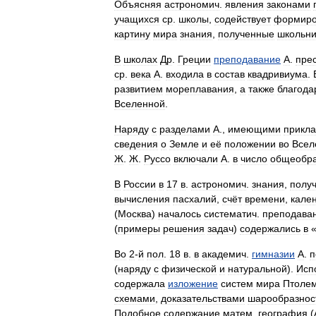
Объясняя
астрономич
.
явления
законами
учащихся
ср
.
школы
,
содействует
формир
картину
мира
знания
,
полученные
школьн
В
школах
Др
.
Греции
преподавание
А
.
пре
ср
.
века
А
.
входила
в
состав
квадривиума
.
развитием
мореплавания
,
а
также
благода
Вселенной
.
Наряду
с
разделами
А
.,
имеющими
прикл
сведения
о
Земле
и
её
положении
во
Всел
Ж
.
Ж
.
Руссо
включали
А
.
в
число
общеобра
В
России
в
17
в
.
астрономич
.
знания
,
полу
вычисления
пасхалий
,
счёт
времени
,
кале
(
Москва
)
началось
систематич
.
преподава
(
примеры
решения
задач
)
содержались
в
Во
2
-
й
пол
.
18
в
.
в
академич
.
гимназии
А
.
п
(
наряду
с
физической
и
натуральной
).
Исп
содержала
изложение
систем
мира
Птоле
схемами
,
доказательствами
шарообразнос
Подобное
содержание
матем
.
география
(