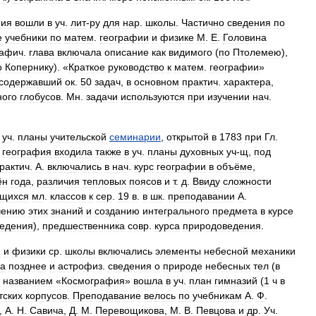
ния
вошли
в
уч
.
лит
-
ру
для
нар
.
школы
.
Частично
сведения
по
е
учебники
по
матем
.
географии
и
физике
M
.
E
.
Головина
рафич
.
глава
включала
описание
как
видимого
(
по
Птолемею
),
о
Копернику
). «
Краткое
руководство
к
матем
.
географии
»
содержавший
ок
.
50
задач
,
в
основном
практич
.
характера
,
ного
глобусов
.
Мн
.
задачи
используются
при
изучении
нач
.
уч
.
планы
учительской
семинарии
,
открытой
в
1783
при
Гл
.
.
география
входила
также
в
уч
.
планы
духовных
уч
-
щ
,
под
рактич
.
А
.
включались
в
нач
.
курс
географии
в
объёме
,
ён
года
,
различия
тепловых
поясов
и
т
.
д
.
Ввиду
сложности
ащихся
мл
.
классов
к
сер
.
19
в
.
в
шк
.
преподавании
А
.
чению
этих
знаний
и
созданию
интегрального
предмета
в
курсе
ведения
),
предшественника
совр
.
курса
природоведения
.
и
и
физики
ср
.
школы
включались
элементы
небесной
механики
а
позднее
и
астрофиз
.
сведения
о
природе
небесных
тел
(
в
названием
«
Космография
»
вошла
в
уч
.
план
гимназий
(
1
ч
в
тских
корпусов
.
Преподавание
велось
по
учебникам
А
.
Ф
.
,
А
.
Н
.
Савича
,
Д
.
М
.
Перевощикова
,
М
.
В
.
Певцова
и
др
.
Уч
.