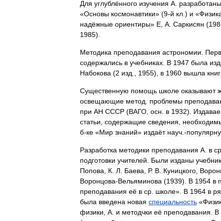
Для
углублённого
изучения
А
.
разработан
«
Основы
космонавтики
» (
9
-
й
кл
.)
и
«
Физик
надёжные
ориентиры
»
Е
,
А
.
Саркисян
(
198
1985
).
Методика
преподавания
астрономии
.
Перв
содержались
в
учебниках
.
В
1947
была
изд
Набокова
(
2
изд
.,
1955
),
в
1960
вышла
книг
Существенную
помощь
школе
оказывают
освещающие
метод
.
проблемы
преподава
при
АН
СССР
(
ВАГО
,
осн
.
в
1932
).
Издава
статьи
,
содержащие
сведения
,
необходим
б
-
ке
«
Мир
знаний
»
издаёт
науч
.-
популярн
Разработка
методики
преподавания
А
.
в
с
подготовки
учителей
.
Были
изданы
учебни
Попова
,
К
.
Л
.
Баева
,
Р
.
В
.
Куницкого
,
Ворон
Воронцова
-
Вельяминова
(
1939
).
В
1954
в
преподавания
её
в
ср
.
школе
».
В
1964
в
ря
была
введена
новая
специальность
«
Физи
физики
,
А
.
и
методчки
её
преподавания
.
В