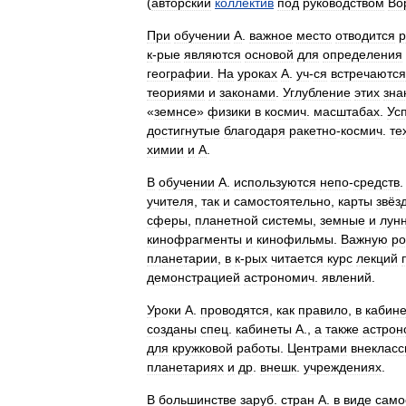
(
авторский
коллектив
под
руководством
Во
При
обучении
А
.
важное
место
отводится
р
к
-
рые
являются
основой
для
определения
географии
.
На
уроках
А
.
уч
-
ся
встречаются
теориями
и
законами
.
Углубление
этих
зна
«
земнсе
»
физики
в
космич
.
масштабах
.
Ус
достигнутые
благодаря
ракетно
-
космич
.
те
химии
и
А
.
В
обучении
А
.
используются
непо
-
средств
учителя
,
так
и
самостоятельно
,
карты
звёз
сферы
,
планетной
системы
,
земные
и
лун
кинофрагменты
и
кинофильмы
.
Важную
ро
планетарии
,
в
к
-
рых
читается
курс
лекций
демонстрацией
астрономич
.
явлений
.
Уроки
А
.
проводятся
,
как
правило
,
в
кабине
созданы
спец
.
кабинеты
А
.,
а
также
астрон
для
кружковой
работы
.
Центрами
внекласс
планетариях
и
др
.
внешк
.
учреждениях
.
В
большинстве
заруб
.
стран
А
.
в
виде
само