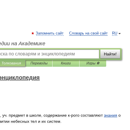
Запомнить сайт
Словарь на свой сайт
RU
едии на Академике
Найти!
Толкования
Переводы
Книги
Игры ⚽
 энциклопедия
),
уч
.
предмет
в
школе
,
содержание
к
-
рого
составляют
знания
о
витии
небесных
тел
и
их
систем
.