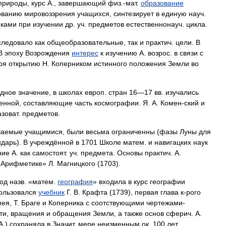
природы
,
курс
А
.,
завершающий
физ
.-
мат
.
образование
ованию
мировоззрения
учащихся
,
синтезирует
в
единую
науч
.
иками
при
изучении
др
.
уч
.
предметов
естественнонауч
.
цикла
.
следовало
как
общеобразовательные
,
так
и
практич
.
цели
.
В
В
эпоху
Возрождения
интерес
к
изучению
А
.
возрос
.
в
связи
с
ря
открытию
Н
.
Коперником
истинного
положения
Земли
во
адное
значение
,
в
школах
европ
.
стран
16
—
17
вв
.
изучались
енной
,
составляющие
часть
космографии
.
Я
.
А
.
Комен
-
ский
и
зоват
.
предметов
.
чаемые
учащимися
,
были
весьма
ограниченны
(
фазы
Луны
для
ндарь
).
В
учреждённой
в
1701
Школе
матем
.
и
навигацких
наук
ние
А
.
как
самостоят
.
уч
.
предмета
.
Основы
практич
.
А
.
«
Арифметике
»
Л
.
Магницкого
(
1703
).
од
назв
. «
матем
.
география
»
входила
в
курс
географии
ользовался
учебник
Г
.
В
.
Крафта
(
1739
),
первая
глава
к
-
рого
мея
,
Т
.
Браге
и
Коперника
с
соотствующими
чертежами
-
ти
,
вращения
и
обращения
Земли
,
а
также
основ
сферич
.
А
.
А
.)
сохраняла
в
Значит
.
мере
неизменным
ок
.
100
лет
.