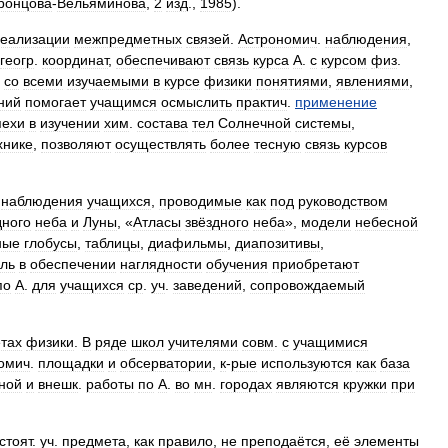
ронцова
-
Вельяминова
,
2
изд
.,
1985
).
еализации
межпредметных
связей
.
Астрономич
.
наблюдения
,
геогр
.
координат
,
обеспечивают
связь
курса
А
.
с
курсом
физ
.
со
всеми
изучаемыми
в
курсе
физики
понятиями
,
явлениями
,
ний
помогает
учащимся
осмыслить
практич
.
применение
пехи
в
изучении
хим
.
состава
тел
Солнечной
системы
,
хнике
,
позволяют
осуществлять
более
тесную
связь
курсов
.
наблюдения
учащихся
,
проводимые
как
под
руководством
дного
неба
и
Луны
, «
Атласы
звёздного
неба
»,
модели
небесной
ные
глобусы
,
таблицы
,
диафильмы
,
диапозитивы
,
ль
в
обеспечении
наглядности
обучения
приобретают
по
А
.
для
учащихся
ср
.
уч
.
заведений
,
сопровождаемый
тах
физики
.
В
ряде
школ
учителями
совм
.
с
учащимися
омич
.
площадки
и
обсерватории
,
к
-
рые
используются
как
база
ной
и
внешк
.
работы
по
А
.
во
мн
.
городах
являются
кружки
при
стоят
.
уч
.
предмета
,
как
правило
,
не
преподаётся
,
её
элементы