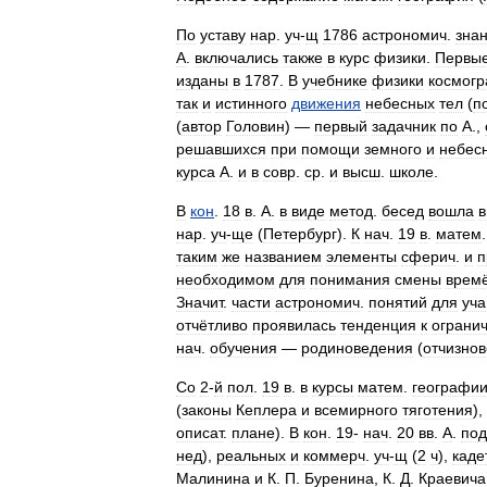
По
уставу
нар
.
уч
-
щ
1786
астрономич
.
зна
А
.
включались
также
в
курс
физики
.
Первы
изданы
в
1787
.
В
учебнике
физики
космог
так
и
истинного
движения
небесных
тел
(
п
(
автор
Головин
) —
первый
задачник
по
А
.,
решавшихся
при
помощи
земного
и
небес
курса
А
.
и
в
совр
.
ср
.
и
высш
.
школе
.
В
кон
.
18
в
.
А
.
в
виде
метод
.
бесед
вошла
в
нар
.
уч
-
ще
(
Петербург
).
К
нач
.
19
в
.
матем
таким
же
названием
элементы
сферич
.
и
п
необходимом
для
понимания
смены
врем
Значит
.
части
астрономич
.
понятий
для
уч
отчётливо
проявилась
тенденция
к
ограни
нач
.
обучения
—
родиноведения
(
отчизно
Со
2
-
й
пол
.
19
в
.
в
курсы
матем
.
географи
(
законы
Кеплера
и
всемирного
тяготения
),
описат
.
плане
).
В
кон
.
19
-
нач
.
20
вв
.
А
.
под
нед
),
реальных
и
коммерч
.
уч
-
щ
(
2
ч
),
каде
Малинина
и
К
.
П
.
Буренина
,
К
.
Д
.
Краевича