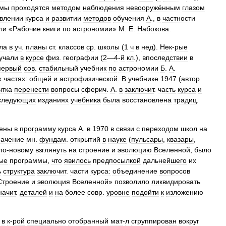
емы
проходятся
методом
наблюдения
невооружённым
глазом
овлении
курса
и
развитии
методов
обучения
А
.,
в
частности
ли
«
Рабочие
книги
по
астрономии
»
M
.
E
.
Набокова
.
ла
в
уч
.
планы
ст
.
классов
ср
.
школы
(
1
ч
в
нед
).
Нек
-
рые
учали
в
курсе
физ
.
географии
(
2
—
4
-
й
кл
.),
впоследствии
в
первый
сов
.
стабильный
учебник
по
астрономии
Б
.
А
.
х
частях:
общей
и
астрофизической
.
В
учебнике
1947
(
автор
ытка
перенести
вопросы
сферич
.
А
.
в
заключит
.
часть
курса
и
следующих
изданиях
учебника
была
восстановлена
традиц
.
ены
в
программу
курса
А
.
в
1970
в
связи
с
переходом
школ
на
начение
мн
.
фундам
.
открытий
в
науке
(
пульсары
,
квазары
,
по
-
новому
взглянуть
на
строение
и
эволюцию
Вселенной
,
было
ые
программы
,
что
явилось
предпосылкой
дальнейшего
их
ь
структура
заключит
.
части
курса:
объединение
вопросов
Строение
и
эволюция
Вселенной
»
позволило
ликвидировать
начит
.
деталей
и
на
более
совр
.
уровне
подойти
к
изложению
,
в
к
-
рой
специально
отобранный
мат
-
л
сгруппирован
вокруг