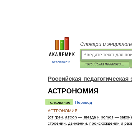
Словари и энциклоп
academic.ru
Российская педагогическая энциклопедия
Российская педагогическая
АСТРОНОМИЯ
Толкование
Перевод
АСТРОНОМИЯ
(
от
греч
.
astron
—
звезда
и
nomos
—
закон
строении
,
движении
,
происхождении
и
раз