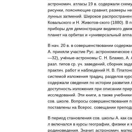
астрономич
.
атласы
19
в
.
содержали
схем
рисунки
,
поясняющие
сравнит
,
размеры
не
лунных
затмений
.
Широкое
распространен
Ковальского
и
Н
.
Животов
-
ского
(
1880
).
В
п
приборы
для
демонстрации
видимого
дви
планет
на
орбитах
и
«
универсальный
аппа
В
нач
.
20
в
.
в
совершенствовании
содержа
А
.
приняли
участие
Рус
.
астрономическое
—
32
),
учёные
-
астрономы
С
.
Н
.
Блажко
,
А
.
разл
.
типов
ср
.
уч
.
заведений
,
сборник
зад
практич
.
работ
и
наблюдений
Н
.
В
.
Платон
системой
изложения
традиц
.
разделов
кур
содержали
сведения
по
истории
развития
доступность
изложения
при
описании
при
исследований
.
Эти
книги
,
а
также
учебники
сов
.
школе
.
Вопросы
совершенствования
п
поставлены
на
Всерос
.
совещании
препод
В
период
становления
сов
.
школы
А
.
как
са
л
включался
в
курсы
географии
,
физики
и
родиноведения
.
Значит
.
астрономич
.
мате