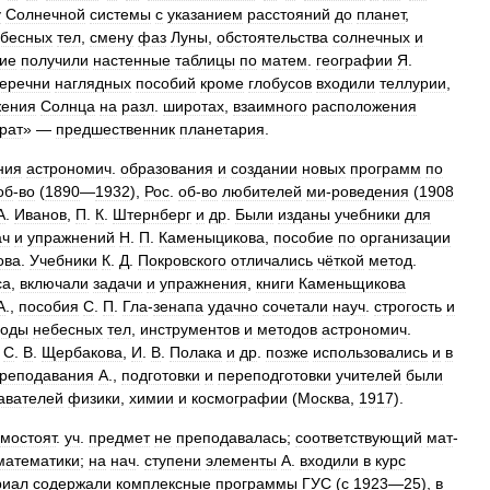
у
Солнечной
системы
с
указанием
расстояний
до
планет
,
бесных
тел
,
смену
фаз
Луны
,
обстоятельства
солнечных
и
ие
получили
настенные
таблицы
по
матем
.
географии
Я
.
еречни
наглядных
пособий
кроме
глобусов
входили
теллурии
,
жения
Солнца
на
разл
.
широтах
,
взаимного
расположения
рат
» —
предшественник
планетария
.
ния
астрономич
.
образования
и
создании
новых
программ
по
об
-
во
(
1890
—
1932
),
Рос
.
об
-
во
любителей
ми
-
роведения
(
1908
А
.
Иванов
,
П
.
К
.
Штернберг
и
др
.
Были
изданы
учебники
для
ач
и
упражнений
H
.
П
.
Каменыцикова
,
пособие
по
организации
ова
.
Учебники
К
.
Д
.
Покровского
отличались
чёткой
метод
.
са
,
включали
задачи
и
упражнения
,
книги
Каменьщикова
А
.,
пособия
С
.
П
.
Гла
-
зенапа
удачно
сочетали
науч
.
строгость
и
роды
небесных
тел
,
инструментов
и
методов
астрономич
.
С
.
В
.
Щербакова
,
И
.
В
.
Полака
и
др
.
позже
использовались
и
в
реподавания
А
.,
подготовки
и
переподготовки
учителей
были
авателей
физики
,
химии
и
космографии
(
Москва
,
1917
).
мостоят
.
уч
.
предмет
не
преподавалась
;
соответствующий
мат
-
математики
;
на
нач
.
ступени
элементы
А
.
входили
в
курс
риал
содержали
комплексные
программы
ГУС
(
с
1923
—
25
),
в