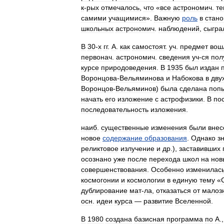
к
-
рых
отмечалось
,
что
«
все
астрономич
.
т
самими
учащимися
».
Важную
роль
в
стан
школьных
астрономич
.
наблюдений
,
сыгра
В
30
-
х
гг
.
А
.
как
самостоят
.
уч
.
предмет
вош
первонач
.
астрономич
.
сведения
уч
-
ся
пол
курсе
природоведения
.
В
1935
был
издан
Воронцова
-
Вельяминова
и
Набокова
в
дву
Воронцов
-
Вельяминов
)
была
сделана
поп
начать
его
изложение
с
астрофизики
.
В
по
последовательность
изложения
.
наиб
.
существенные
изменения
были
внес
новое
содержание
образования
.
Однако
з
реликтовое
излучение
и
др
.),
заставивших
осознано
уже
после
перехода
школ
на
нов
совершенствования
.
Особенно
изменилас
космогонии
и
космологии
в
единую
тему
«
дублирование
мат
-
ла
,
отказаться
от
малоз
осн
.
идеи
курса
—
развитие
Вселенной
.
В
1980
создана
базисная
программа
по
А
.