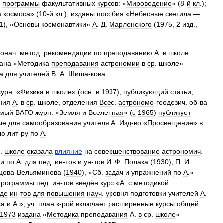
ы
программы
факультативных
курсов:
«
Мироведение
» (
8
-
й
кл
.);
а
космоса
» (
10
-
й
кл
.);
изданы
пособия
«
Небесные
светила
—
1
), «
Основы
космонавтики
»
А
.
Д
.
Марленского
(
1975
,
2
изд
.,
онач
.
метод
.
рекомендации
по
преподаванию
А
.
в
школе
ана
«
Методика
преподавания
астрономии
в
ср
.
школе
»
а
для
учителей
В
.
А
.
Шиша
-
кова
.
журн
. «
Физика
в
школе
» (
осн
.
в
1937
),
публикующий
статьи
,
ния
А
.
в
ср
.
школе
,
отделения
Всес
.
астрономо
-
геодезич
.
об
-
ва
емый
ВАГО
журн
. «
Земля
и
Вселенная
» (
с
1965
)
публикует
ые
для
самообразования
учителя
А
.
Изд
-
во
«
Просвещение
»
в
ую
лит
-
ру
по
А
.
р
.
школе
оказала
влияние
на
совершенствование
астрономич
.
ки
по
А
.
для
пед
.
ин
-
тов
и
ун
-
тов
И
.
Ф
.
Полака
(
1930
),
П
.
И
.
цова
-
Вельяминова
(
1940
), «
Сб
.
задач
и
упражнений
по
А
.»
программы
пед
.
ин
-
тов
введён
курс
«
А
.
с
методикой
де
ин
-
тов
для
повышения
науч
.
уровня
подготовки
учителей
А
.
ка
и
А
.»,
уч
.
план
к
-
рой
включает
расширенные
курсы
общей
1973
издана
«
Методика
преподавания
А
.
в
ср
.
школе
»