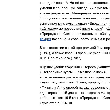
осн
.
идей
совр
.
А
.
На
её
основе
составляю
училищ
и
ср
.
спец
.
уч
.
заведений
с
учётом
новые
разделы
— «
Межпредметные
связи
1985
усовершенствована
базисная
програ
выпускном
кл
.),
включающая
«
Введение
»
наблюдаемые
невооружённым
глазом
), «
Д
«
Природа
тел
Солнечной
системы
», «
Звёз
лекция
посвящена
совр
.
достижениям
и
ро
В
соответствии
с
этой
программой
был
пер
(
1987
),
а
также
изданы
пробные
учебники
В
.
В
.
Пор
-
фирьева
(
1987
).
В
целях
удовлетворения
интереса
учащих
интегральные
курсы
«
Естествознание
» (
5
естествознания
даются
первонач
.
предста
годичным
движением
Земли
,
природе
наш
«
Физика
и
А
.»
с
опорой
на
уже
освоенные
адаптированный
для
соотв
.
возраста
мате
небесных
тел
» (
9
-
й
кл
.), «
Природа
тел
Сол
изучаются
в
11
-
м
кл
.