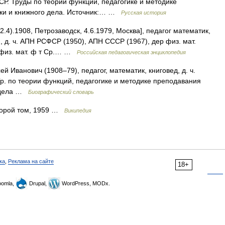
СР. Труды по теории функций, педагогике и методике
уки и книжного дела. Источник:… …
Русская история
.4).1908, Петрозаводск, 4.6.1979, Москва], педагог математик,
, д. ч. АПН РСФСР (1950), АПН СССР (1967), дер физ. мат.
л физ. мат. ф т Ср.… …
Российская педагогическая энциклопедия
ванович (1908–79), педагог, математик, книговед, д. ч.
Тр. по теории функций, педагогике и методике преподавания
о дела …
Биографический словарь
орой том, 1959 …
Википедия
ка
,
Реклама на сайте
18+
omla,
Drupal,
WordPress, MODx.