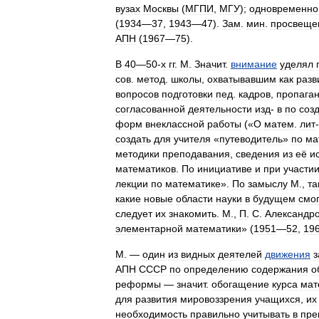
вузах
Москвы
(
МГПИ
,
МГУ
);
одновременно
(
1934
—
37
,
1943
—
47
).
Зам
.
мин
.
просвеще
АПН
(
1967
—
75
).
В
40
—
50
-
х
гг
.
М
.
Значит
.
внимание
уделял
сов
.
метод
.
школы
,
охватывавшим
как
разв
вопросов
подготовки
пед
.
кадров
,
пропага
согласованной
деятельности
изд
-
в
по
соз
форм
внеклассной
работы
(«
О
матем
.
лит
-
создать
для
учителя
«
путеводитель
»
по
ма
методики
преподавания
,
сведения
из
её
и
математиков
.
По
инициативе
и
при
участи
лекции
по
математике
».
По
замыслу
М
.,
та
какие
новые
области
науки
в
будущем
смог
следует
их
знакомить
.
М
.,
П
.
С
.
Александр
элементарной
математики
» (
1951
—
52
,
19
М
. —
один
из
видных
деятелей
движения
з
АПН
СССР
по
определению
содержания
о
реформы
—
значит
.
обогащение
курса
мат
для
развития
мировоззрения
учащихся
,
их
необходимость
правильно
учитывать
в
пре