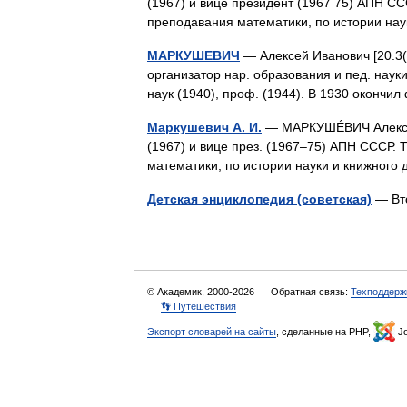
(1967) и вице президент (1967 75) АПН СС
преподавания математики, по истории на
МАРКУШЕВИЧ
— Алексей Иванович [20.3(2
организатор нар. образования и пед. науки
наук (1940), проф. (1944). В 1930 окончи
Маркушевич А. И.
— МАРКУШÉВИЧ Алексей И
(1967) и вице през. (1967–75) АПН СССР. 
математики, по истории науки и книжног
Детская энциклопедия (советская)
— Вт
© Академик, 2000-2026
Обратная связь:
Техподдерж
👣 Путешествия
Экспорт словарей на сайты
, сделанные на PHP,
Jo