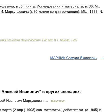
кушевича
,
в
сб
.
:
Книга
.
Исследования
и
материалы
,
в
.
36
,
М
.,
.
И
.
Марку
-
шевича
(
к
80
-
летию
со
дня
рождения
),
МШ
,
1988
, №
шая
Российская
Энциклопедия
»
.
Под
ред
.
В
.
Г
.
Панова
.
1993
.
МАРШАК Самуил Яковлевич
Алексей Иванович" в других словарях:
сей Иванович Маркушевич …
Википедия
 марта (2 апр.) 1908] сов. математик, действит. чл. (с 1945) и