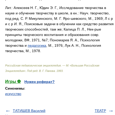
Лит.: Алексеев Н. Г., Юдин Э. Г., Исследование творчества в
науке и обучение творчеству в школе, в кн.: Науч. творчество,
под ред. С. Р. Микулинского, М. Г. Яро-шевского, М., 1969; Л с p
и с p И. Я., Поисковые задачи в обучении как средство развития
творческих способностей, там же; Капица П. Л., Нек-рые
принципы творческого воспитания и образования совр.
молодежи, ВФ, 1971, №7; Пономарев Я. А., Психология
творчества и
педагогика
, М., 1976; Лук А. Н., Психология
творчества, М., 1978.
Российская педагогическая энциклопедия. — М: «Большая Российская
Энциклопедия»
.
Под ред. В. Г. Панова
.
1993
.
Игры ⚽
Нужен реферат?
Синонимы
:
искусство
ТАТИЩЕВ Василий
ТЕАТР