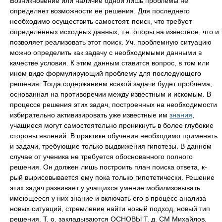
Возникновение или наличие одной лишь проблемы не
определяет возможности ее решения. Для последнего
необходимо осуществить самостоят. поиск, что требует
определённых исходных данных, т.е. опоры на известное, что и
позволяет реализовать этот поиск. Уч. проблемную ситуацию
можно определить как задачу с необходимыми данными в
качестве условия. К этим данным ставится вопрос, в том или
ином виде формулирующий проблему для последующего
решения. Тогда содержанием всякой задачи будет проблема,
основанная на противоречии между известным и искомым. В
процессе решения этих задач, построенных на необходимости
избирательно активизировать уже известные им
знания
,
учащиеся могут самостоятельно проникнуть в более глубокие
стороны явлений. В практике обучения необходимо применять
и задачи, требующие только выдвижения гипотезы. В данном
случае от ученика не требуется обоснованного полного
решения. Он должен лишь построить план поиска ответа, к-
рый вырисовывается ему пока только гипотетически. Решение
этих задач развивает у учащихся умение мобилизовывать
имеющееся у них знание и включать его в процесс анализа
новых ситуаций, стремление найти новый подход, новый тип
решения. Т. о. закладываются ОСНОВЫ Т. д. СМ Михайлов.