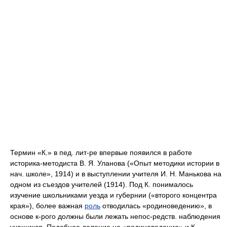
Термин «К.» в пед. лит-ре впервые появился в работе
историка-методиста В. Я. Уланова («Опыт методики истории в
нач. школе», 1914) и в выступлении учителя И. Н. Манькова на
одном из съездов учителей (1914). Под К. понималось
изучение школьниками уезда и губернии («второго концентра
края»), более важная
роль
отводилась «родиноведению», в
основе к-рого должны были лежать непос-редств. наблюдения