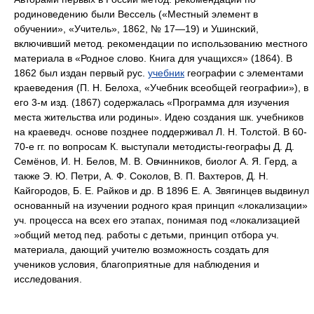
родиноведению были Вессель («Местный элемент в
обучении», «Учитель», 1862, № 17—19) и Ушинский,
включивший метод. рекомендации по использованию местного
материала в «Родное слово. Книга для учащихся» (1864). В
1862 был издан первый рус.
учебник
географии с элементами
краеведения (П. Н. Белоха, «Учебник всеобщей географии»), в
его 3-м изд. (1867) содержалась «Программа для изучения
места жительства или родины». Идею создания шк. учебников
на краеведч. основе позднее поддерживал Л. Н. Толстой. В 60-
70-е гг. по вопросам К. выступали методисты-географы Д. Д.
Семёнов, И. Н. Белов, М. В. Овчинников, биолог А. Я. Герд, а
также Э. Ю. Петри, А. Ф. Соколов, В. П. Вахтеров, Д. Н.
Кайгородов, Б. Е. Райков и др. В 1896 Е. А. Звягинцев выдвинул
основанный на изучении родного края принцип «локализации»
уч. процесса на всех его этапах, понимая под «локализацией
»общий метод пед. работы с детьми, принцип отбора уч.
материала, дающий учителю возможность создать для
учеников условия, благоприятные для наблюдения и
исследования.