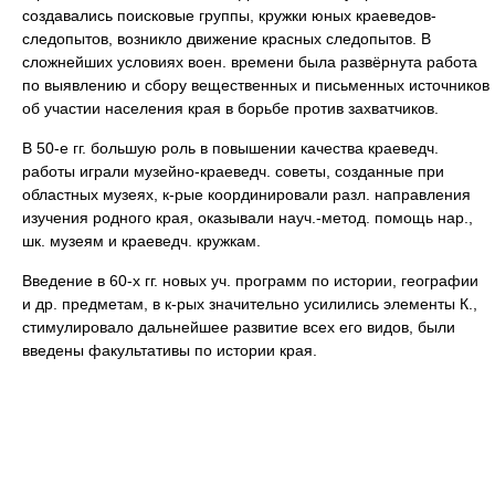
создавались поисковые группы, кружки юных краеведов-
следопытов, возникло движение красных следопытов. В
сложнейших условиях воен. времени была развёрнута работа
по выявлению и сбору вещественных и письменных источников
об участии населения края в борьбе против захватчиков.
В 50-е гг. большую роль в повышении качества краеведч.
работы играли музейно-краеведч. советы, созданные при
областных музеях, к-рые координировали разл. направления
изучения родного края, оказывали науч.-метод. помощь нар.,
шк. музеям и краеведч. кружкам.
Введение в 60-х гг. новых уч. программ по истории, географии
и др. предметам, в к-рых значительно усилились элементы К.,
стимулировало дальнейшее развитие всех его видов, были
введены факультативы по истории края.