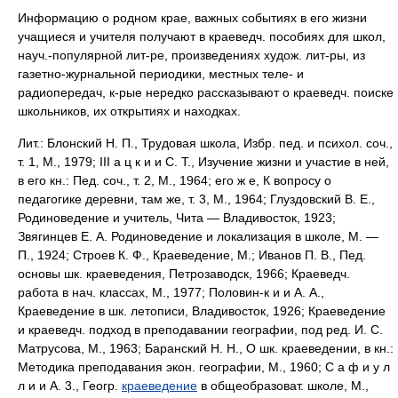
Информацию о родном крае, важных событиях в его жизни
учащиеся и учителя получают в краеведч. пособиях для школ,
науч.-популярной лит-ре, произведениях худож. лит-ры, из
газетно-журнальной периодики, местных теле- и
радиопередач, к-рые нередко рассказывают о краеведч. поиске
школьников, их открытиях и находках.
Лит.: Блонский Н. П., Трудовая школа, Избр. пед. и психол. соч.,
т. 1, М., 1979; III а ц к и и С. Т., Изучение жизни и участие в ней,
в его кн.: Пед. соч., т. 2, М., 1964; его ж е, К вопросу о
педагогике деревни, там же, т. 3, М., 1964; Глуздовский В. Е.,
Родиноведение и учитель, Чита — Владивосток, 1923;
Звягинцев Е. А. Родиноведение и локализация в школе, М. —
П., 1924; Строев К. Ф., Краеведение, М.; Иванов П. В., Пед.
основы шк. краеведения, Петрозаводск, 1966; Краеведч.
работа в нач. классах, М., 1977; Половин-к и и А. А.,
Краеведение в шк. летописи, Владивосток, 1926; Краеведение
и краеведч. подход в преподавании географии, под ред. И. С.
Матрусова, М., 1963; Баранский Н. Н., О шк. краеведении, в кн.:
Методика преподавания экон. географии, М., 1960; С а ф и у л
л и и А. 3., Геогр.
краеведение
в общеобразоват. школе, М.,