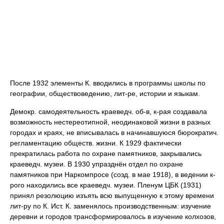
После 1932 элементы К. вводились в программы школы по
географии, обществоведению, лит-ре, истории и языкам.
Демокр. самодеятельность краеведч. об-в, к-рая создавала
возможность нестереотипной, неодинаковой жизни в разных
городах и краях, не вписывалась в начинавшуюся бюрократич.
регламентацию обществ. жизни. К 1929 фактически
прекратилась работа по охране памятников, закрывались
краеведч. музеи. В 1930 упразднён отдел по охране
памятников при Наркомпросе (созд. в мае 1918), в ведении к-
рого находились все краеведч. музеи. Пленум ЦБК (1931)
принял резолюцию изъять всю выпущенную к этому времени
лит-ру по К. Ист. К. заменялось производственным: изучение
деревни и городов трансформировалось в изучение колхозов,