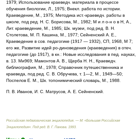
1979; Использование краеведч. материала в процессе
обучения биологии, Л., 1975; Внекл. работа по истории.
Краеведение, М., 1975; Методика ист.-краеведч. работы в
школе, под ред. Н. С. Борисова, М., 1982; М и л о-н о в Н, А.,
Лит. краеведение, М., 1985; Шк. музеи, под ред. В. Н.
Столетова, М. П. Кашина, М., 1977; Сейненский А. Е.,
Краеведение в сов. педагогике (1917 — 1932), СП, 1968, М 7;
его же, Развитие идей ро-диноведения (краеведения) в отеч.
педагогике (до 1917), в кн.: Новые исследования в пед. науках,
в. 13. Ми969; Мамонтов А. В., Щерба H. H., Краеведч.
библиография, М., 1978; Справочник путешественника и
краеведа, под ред. С. В. Обручева, т. 1—2, М., 1949—50;
Поспелов Е. М., Шк. топонимический словарь, М., 1988.
П. В. Иванов, И. С. Матрусов, А. Е. Сейненский.
Российская педагогическая энциклопедия. — М: «Большая Российская
Энциклопедия»
.
Под ред. В. Г. Панова
.
1993
.