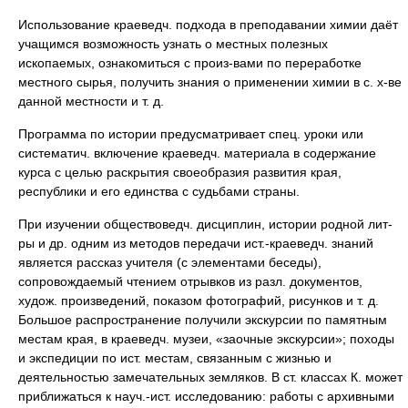
Использование краеведч. подхода в преподавании химии даёт
учащимся возможность узнать о местных полезных
ископаемых, ознакомиться с произ-вами по переработке
местного сырья, получить знания о применении химии в с. х-ве
данной местности и т. д.
Программа по истории предусматривает спец. уроки или
систематич. включение краеведч. материала в содержание
курса с целью раскрытия своеобразия развития края,
республики и его единства с судьбами страны.
При изучении обществоведч. дисциплин, истории родной лит-
ры и др. одним из методов передачи ист.-краеведч. знаний
является рассказ учителя (с элементами беседы),
сопровождаемый чтением отрывков из разл. документов,
худож. произведений, показом фотографий, рисунков и т. д.
Большое распространение получили экскурсии по памятным
местам края, в краеведч. музеи, «заочные экскурсии»; походы
и экспедиции по ист. местам, связанным с жизнью и
деятельностью замечательных земляков. В ст. классах К. может
приближаться к науч.-ист. исследованию: работы с архивными