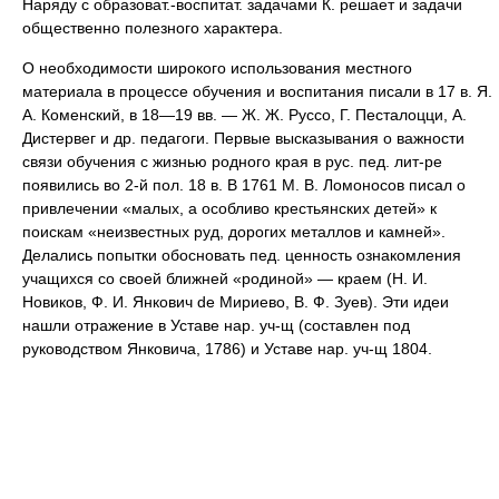
Наряду с образоват.-воспитат. задачами К. решает и задачи
общественно полезного характера.
О необходимости широкого использования местного
материала в процессе обучения и воспитания писали в 17 в. Я.
А. Коменский, в 18—19 вв. — Ж. Ж. Руссо, Г. Песталоцци, А.
Дистервег и др. педагоги. Первые высказывания о важности
связи обучения с жизнью родного края в рус. пед. лит-ре
появились во 2-й пол. 18 в. В 1761 М. В. Ломоносов писал о
привлечении «малых, а особливо крестьянских детей» к
поискам «неизвестных руд, дорогих металлов и камней».
Делались попытки обосновать пед. ценность ознакомления
учащихся со своей ближней «родиной» — краем (Н. И.
Новиков, Ф. И. Янкович de Мириево, В. Ф. Зуев). Эти идеи
нашли отражение в Уставе нар. уч-щ (составлен под
руководством Янковича, 1786) и Уставе нар. уч-щ 1804.