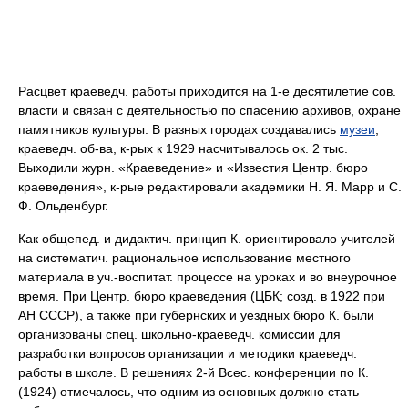
Расцвет краеведч. работы приходится на 1-е десятилетие сов.
власти и связан с деятельностью по спасению архивов, охране
памятников культуры. В разных городах создавались
музеи
,
краеведч. об-ва, к-рых к 1929 насчитывалось ок. 2 тыс.
Выходили журн. «Краеведение» и «Известия Центр. бюро
краеведения», к-рые редактировали академики Н. Я. Марр и С.
Ф. Ольденбург.
Как общепед. и дидактич. принцип К. ориентировало учителей
на систематич. рациональное использование местного
материала в уч.-воспитат. процессе на уроках и во внеурочное
время. При Центр. бюро краеведения (ЦБК; созд. в 1922 при
АН СССР), а также при губернских и уездных бюро К. были
организованы спец. школьно-краеведч. комиссии для
разработки вопросов организации и методики краеведч.
работы в школе. В решениях 2-й Всес. конференции по К.
(1924) отмечалось, что одним из основных должно стать