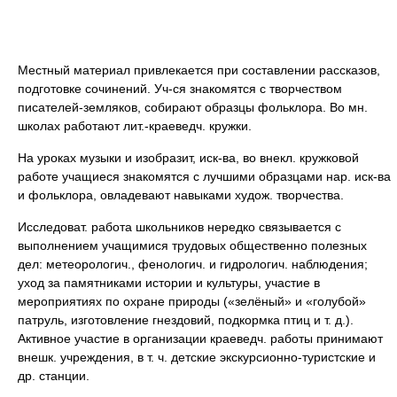
Местный материал привлекается при составлении рассказов,
подготовке сочинений. Уч-ся знакомятся с творчеством
писателей-земляков, собирают образцы фольклора. Во мн.
школах работают лит.-краеведч. кружки.
На уроках музыки и изобразит, иск-ва, во внекл. кружковой
работе учащиеся знакомятся с лучшими образцами нар. иск-ва
и фольклора, овладевают навыками худож. творчества.
Исследоват. работа школьников нередко связывается с
выполнением учащимися трудовых общественно полезных
дел: метеорологич., фенологич. и гидрологич. наблюдения;
уход за памятниками истории и культуры, участие в
мероприятиях по охране природы («зелёный» и «голубой»
патруль, изготовление гнездовий, подкормка птиц и т. д.).
Активное участие в организации краеведч. работы принимают
внешк. учреждения, в т. ч. детские экскурсионно-туристские и
др. станции.