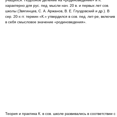
учащихся. Подобное деление на «родиноведение» и К.
характерно для рус. пед. мысли нач. 20 в. и первых лет сов.
школы (Звягинцев, С. А. Аржанов, В. Е. Глуздовский и др.). В
сер. 20-х гг. термин «К.» утвердился в сов. пед. лит-ре, включив
в себя смысловое значение «родиноведения».
Теория и практика К. в сов. школе развивались в соответствии с