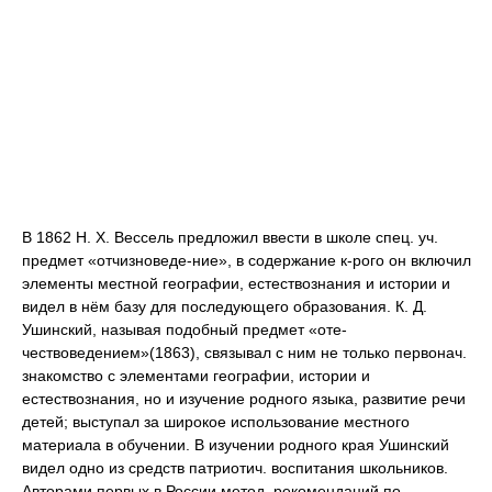
В 1862 Н. X. Вессель предложил ввести в школе спец. уч.
предмет «отчизноведе-ние», в содержание к-рого он включил
элементы местной географии, естествознания и истории и
видел в нём базу для последующего образования. К. Д.
Ушинский, называя подобный предмет «оте-
чествоведением»(1863), связывал с ним не только первонач.
знакомство с элементами географии, истории и
естествознания, но и изучение родного языка, развитие речи
детей; выступал за широкое использование местного
материала в обучении. В изучении родного края Ушинский
видел одно из средств патриотич. воспитания школьников.
Авторами первых в России метод. рекомендаций по