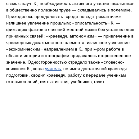
связь с науч. К., необходимость активного участия школьников
в общественно полезном труде — складывались в полемике.
Приходилось преодолевать: «роди-новедч. романтизм» —
излишнее увлечение прошлым; «описательность» К. —
фиксацию фактов и явлений местной жизни без установления
причинных связей; «краеведч. автономизм» — привлечение в
чрезмерных дозах местного элемента; излишнее увлечение
«экономическим» направлением в К., при к-ром работе в
области истории и этнографии придавалось второстепенное
значение. Односторонностью страдало также «словесно-
книжное» К., когда
учитель
, не имея достаточной краеведч.
подготовки, сводил краеведч. работу к передаче ученикам
готовых знаний, взятых из книг, учебников, газет.