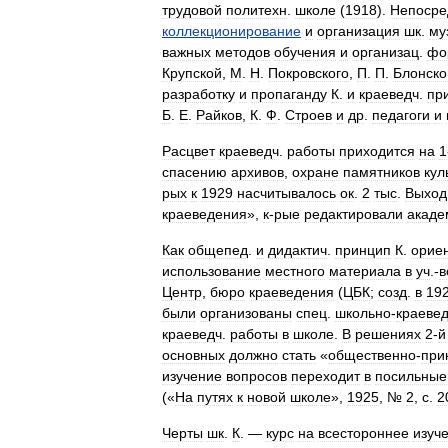
трудовой
политехн
.
школе
(
1918
).
Непосре
коллекционирование
и
организация
шк
.
му
важных
методов
обучения
и
организац
.
фо
Крупской
,
M
.
H
.
Покровского
,
П
.
П
.
Блонско
разработку
и
пропаганду
К
.
и
краеведч
.
пр
Б
.
Е
.
Райков
,
К
.
Ф
.
Строев
и
др
.
педагоги
и
Расцвет
краеведч
.
работы
приходится
на
1
спасению
архивов
,
охране
памятников
кул
рых
к
1929
насчитывалось
ок
.
2
тыс
.
Выход
краеведения
»,
к
-
рые
редактировали
акаде
Как
общепед
.
и
дидактич
.
принцип
К
.
орие
использование
местного
материала
в
уч
.-
в
Центр
,
бюро
краеведения
(
ЦБК
;
созд
.
в
19
были
организованы
спец
.
школьно
-
краеве
краеведч
.
работы
в
школе
.
В
решениях
2
-
й
основных
должно
стать
«
общественно
-
при
изучение
вопросов
переходит
в
посильные
(«
На
путях
к
новой
школе
»,
1925
, №
2
,
с
.
2
Черты
шк
.
К
. —
курс
на
всестороннее
изуч