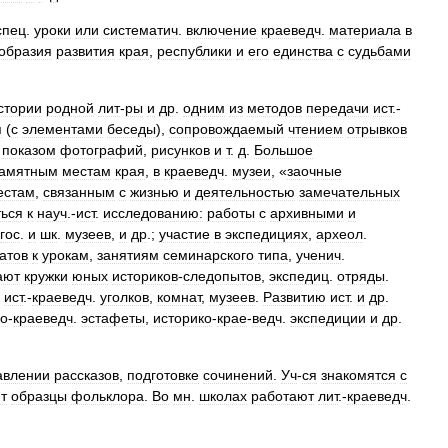
спец
.
уроки
или
систематич
.
включение
краеведч
.
материала
в
образия
развития
края
,
республики
и
его
единства
с
судьбами
стории
родной
лит
-
ры
и
др
.
одним
из
методов
передачи
ист
.-
я
(
с
элементами
беседы
),
сопровождаемый
чтением
отрывков
,
показом
фотографий
,
рисунков
и
т
.
д
.
Большое
амятным
местам
края
,
в
краеведч
.
музеи
, «
заочные
естам
,
связанным
с
жизнью
и
деятельностью
замечательных
ься
к
науч
.-
ист
.
исследованию:
работы
с
архивными
и
гос
.
и
шк
.
музеев
,
и
др
.;
участие
в
экспедициях
,
археол
.
атов
к
урокам
,
занятиям
семинарского
типа
,
ученич
.
ают
кружки
юных
историков
-
следопытов
,
экспедиц
.
отряды
.
ист
.-
краеведч
.
уголков
,
комнат
,
музеев
.
Развитию
ист
.
и
др
.
ко
-
краеведч
.
эстафеты
,
историко
-
крае
-
ведч
.
экспедиции
и
др
.
авлении
рассказов
,
подготовке
сочинений
.
Уч
-
ся
знакомятся
с
т
образцы
фольклора
.
Во
мн
.
школах
работают
лит
.-
краеведч
.