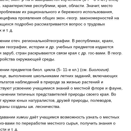
.
характеристике
республики
,
края
,
области
.
Значит
,
место
проблемам
их
рационального
и
бережного
использования
,
пецифика
проявления
общих
экон
.-
геогр
.
закономерностей
на
ащихся
подробно
рассматривается
вопрос
о
трудовых
х
и
т
.
д
.
чении
отеч
.
региональнойтеографии
.
В
республиках
,
краях
,
кам
географии
,
истории
и
др
.
учебных
предметов
издаются
и
заруб
,
стран
раскрываются
связи
края
с
др
.
гос
-
вами
.
В
геогр
.
тройства
окружающей
среды
.
чении
предметов
биол
.
цикла
(
5
-
11
-
е
кл
.) (
см
.
Биология
).
ице
,
выполнение
школьниками
летних
заданий
,
включающих
льтатов
наблюдений
в
природе
за
жизнью
растений
и
ствуют
усвоению
учащимися
знаний
о
местной
флоре
и
фауне
,
начении
типичных
представителей
природы
своего
края
.
Во
т
кружки
юных
натуралистов
,
друзей
природы
,
полеводов
,
траны
созданы
шк
.
лесничества
.
давании
химии
даёт
учащимся
возможность
узнать
о
местных
из
-
вами
по
переработке
местного
сырья
,
получить
знания
о
сти
и
т
.
д
.