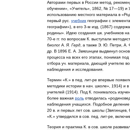
Авторами
первых
в
России
метод
,
рекомен
обучении
», «
Учитель
»,
1862
, №
17
—
19
)
и
использованию
местного
материала
в
«
Ро
первый
рус
.
учебник
географии
с
элемент
географии
»),
в
его
3
-
м
изд
. (
1867
)
содержа
родины
».
Идею
создания
шк
.
учебников
на
70
-
е
гг
.
по
вопросам
К
.
выступали
методис
биолог
А
.
Я
.
Герд
,
а
также
Э
.
Ю
.
Петри
,
А
.
др
.
В
1896
Е
.
А
.
Звягинцев
выдвинул
осно
процесса
на
всех
его
этапах
,
понимая
под
отбора
уч
.
материала
,
дающий
учителю
во
наблюдения
и
исследования
.
Термин
«
К
.»
в
пед
.
лит
-
ре
впервые
появил
методики
истории
в
нач
.
школе
»,
1914
)
и
в
учителей
(
1914
).
Под
К
.
понималось
изуче
более
важная
роль
отводилась
«
родинове
наблюдения
учащихся
.
Подобное
деление
20
в
.
и
первых
лет
сов
.
школы
(
Звягинцев
,
«
К
.»
утвердился
в
сов
.
пед
.
лит
-
ре
,
включи
Теория
и
практика
К
.
в
сов
.
школе
развива