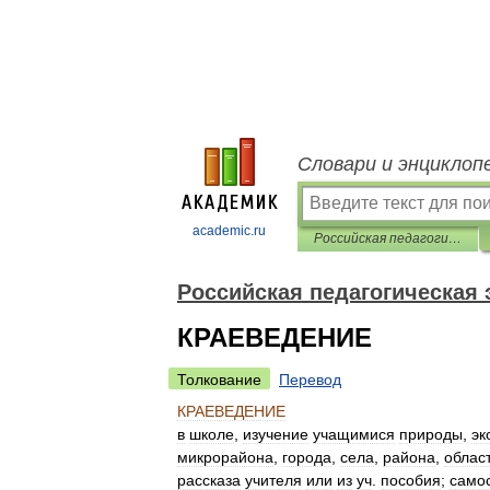
Словари и энциклоп
academic.ru
Российская педагогическая энциклопедия
Российская педагогическая
КРАЕВЕДЕНИЕ
Толкование
Перевод
КРАЕВЕДЕНИЕ
в
школе
,
изучение
учащимися
природы
,
эк
микрорайона
,
города
,
села
,
района
,
облас
рассказа
учителя
или
из
уч
.
пособия
;
самос