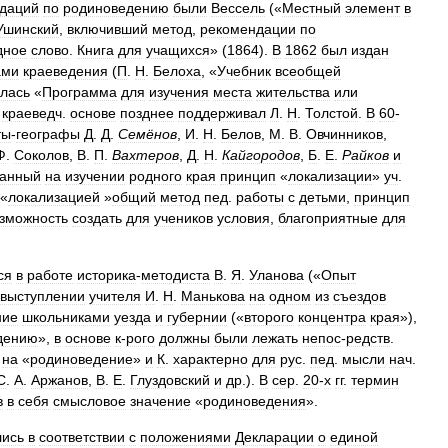
даций
по
родиноведению
были
Вессель
(«
Местный
элемент
в
Ушинский
,
включивший
метод
,
рекомендации
по
дное
слово
.
Книга
для
учащихся
» (
1864
).
В
1862
был
издан
ами
краеведения
(
П
.
Н
.
Белоха
, «
Учебник
всеобщей
лась
«
Программа
для
изучения
места
жительства
или
краеведч
.
основе
позднее
поддерживал
Л
.
Н
.
Толстой
.
В
60
-
ты
-
географы
Д
.
Д
.
Семёнов
,
И
.
Н
.
Белов
,
М
.
В
.
Овчинников
,
Ф
.
Соколов
,
В
.
П
.
Вахтеров
,
Д
.
Н
.
Кайгородов
,
Б
.
Е
.
Райков
и
ванный
на
изучении
родного
края
принцип
«
локализации
»
уч
.
«
локализацией
»
общий
метод
пед
.
работы
с
детьми
,
принцип
зможность
создать
для
учеников
условия
,
благоприятные
для
ся
в
работе
историка
-
методиста
В
.
Я
.
Уланова
(«
Опыт
выступлении
учителя
И
.
Н
.
Манькова
на
одном
из
съездов
ние
школьниками
уезда
и
губернии
(«
второго
концентра
края
»),
дению
»,
в
основе
к
-
рого
должны
были
лежать
непос
-
редств
.
на
«
родиноведение
»
и
К
.
характерно
для
рус
.
пед
.
мысли
нач
.
С
.
А
.
Аржанов
,
В
.
Е
.
Глуздовский
и
др
.).
В
сер
.
20
-
х
гг
.
термин
в
в
себя
смысловое
значение
«
родиноведения
».
лись
в
соответствии
с
положениями
Декларации
о
единой