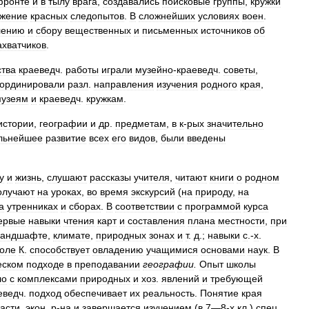
фронте
и
в
тылу
врага
,
создавались
поисковые
группы
,
кружки
жение
красных
следопытов
.
В
сложнейших
условиях
воен
.
лению
и
сбору
вещественных
и
письменных
источников
об
ахватчиков
.
ства
краеведч
.
работы
играли
музейно
-
краеведч
.
советы
,
оординировали
разл
.
направления
изучения
родного
края
,
музеям
и
краеведч
.
кружкам
.
истории
,
географии
и
др
.
предметам
,
в
к
-
рых
значительно
льнейшее
развитие
всех
его
видов
,
были
введены
у
и
жизнь
,
слушают
рассказы
учителя
,
читают
книги
о
родном
олучают
на
уроках
,
во
время
экскурсий
(
на
природу
,
на
а
утренниках
и
сборах
.
В
соответствии
с
программой
курса
ервые
навыки
чтения
карт
и
составления
плана
местности
,
при
ландшафте
,
климате
,
природных
зонах
и
т
.
д
.;
навыки
с
.-
х
.
оле
К
.
способствует
овладению
учащимися
основами
наук
.
В
еском
подходе
в
преподавании
географии
.
Опыт
школы
ло
с
комплексами
природных
и
хоз
.
явлений
и
требующей
еведч
.
подход
обеспечивает
их
реальность
.
Понятие
края
асти
,
экон
.
р
-
на
и
завершается
изучением
(
в
7
—
8
-
х
кл
.)
спец
.