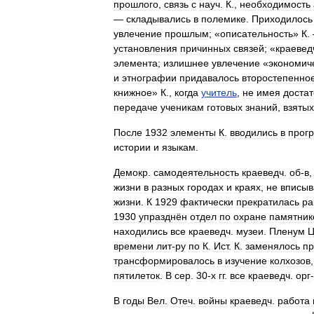
прошлого
,
связь
с
науч
.
К
.,
необходимость
—
складывались
в
полемике
.
Приходилось
увлечение
прошлым
; «
описательность
»
К
.
установления
причинных
связей
; «
краевед
элемента
;
излишнее
увлечение
«
экономич
и
этнографии
придавалось
второстепенно
книжное
»
К
.,
когда
учитель
,
не
имея
доста
передаче
ученикам
готовых
знаний
,
взятых
После
1932
элементы
К
.
вводились
в
прог
истории
и
языкам
.
Демокр
.
самодеятельность
краеведч
.
об
-
в
жизни
в
разных
городах
и
краях
,
не
вписыв
жизни
.
К
1929
фактически
прекратилась
ра
1930
упразднён
отдел
по
охране
памятник
находились
все
краеведч
.
музеи
.
Пленум
Ц
времени
лит
-
ру
по
К
.
Ист
.
К
.
заменялось
пр
трансформировалось
в
изучение
колхозов
пятилеток
.
В
сер
.
30
-
х
гг
.
все
краеведч
.
орг
-
В
годы
Вел
.
Отеч
.
войны
краеведч
.
работа