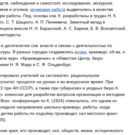
дств
.
наблюдения
и
самостоят
,
исследования
,
экскурсии
,
зеев
и
уголков
,
кружковая
работа
выдвигались
в
качестве
рм
работы
.
Пед
.
основы
сов
.
К
.
разработаны
в
трудах
Н
.
К
.
го
,
С
.
Т
.
Шацкого
,
А
.
П
.
Пинкевича
.
Заметный
вклад
в
инципа
внесли
H
.
H
.
Баранский
,
А
.
С
.
Барков
,
Б
.
В
.
Всесвятский
,
методисты
.
-
е
десятилетие
сов
.
власти
и
связан
с
деятельностью
по
ьтуры
.
В
разных
городах
создавались
музеи
,
краеведч
.
об
-
ва
,
к
-
или
журн
. «
Краеведение
»
и
«
Известия
Центр
,
бюро
мики
Н
.
Я
.
Марр
и
С
.
Ф
.
Ольденбург
.
нтировало
учителей
на
систематич
.
рациональное
оспитат
.
процессе
на
уроках
и
во
внеурочное
время
.
При
22
при
АН
СССР
),
а
также
при
губернских
и
уездных
бюро
К
.
дч
.
комиссии
для
разработки
вопросов
организации
и
методики
Всес
.
конференции
по
К
. (
1924
)
отмечалось
,
что
одним
из
кладное
направление
школьно
-
краеведч
.
работы
,
когда
детям
работы
по
подъёму
производит
,
сил
местного
края
»
05
).
ение
края
,
его
производит
,
сил
,
обществ
,
жизни
,
исторического