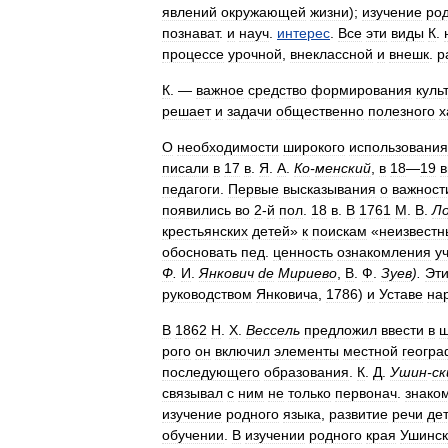
явлений
окружающей
жизни
);
изучение
ро
познават
.
и
науч
.
интерес
.
Все
эти
виды
К
.
процессе
урочной
,
внеклассной
и
внешк
.
р
К
. —
важное
средство
формирования
куль
решает
и
задачи
общественно
полезного
х
О
необходимости
широкого
использования
писали
в
17
в
.
Я
.
А
.
Ко
-
менский
,
в
18
—
19
в
педагоги
.
Первые
высказывания
о
важност
появились
во
2
-
й
пол
.
18
в
.
В
1761
М
.
В
.
Л
крестьянских
детей
»
к
поискам
«
неизвестн
обосновать
пед
.
ценность
ознакомления
у
Ф
.
И
.
Янкович
de
Мириево
,
В
.
Ф
.
Зуев
).
Эт
руководством
Янковича
,
1786
)
и
Уставе
на
В
1862
Н
.
X
.
Вессель
предложил
ввести
в
ш
рого
он
включил
элементы
местной
геогр
последующего
образования
.
К
.
Д
.
Ушин
-
ск
связывал
с
ним
не
только
первонач
.
знако
изучение
родного
языка
,
развитие
речи
де
обучении
.
В
изучении
родного
края
Ушинск