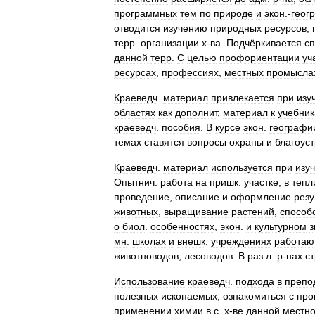
программных
тем
по
природе
и
экон
.-
геогр
отводится
изучению
природных
ресурсов
,
терр
.
организации
х
-
ва
.
Подчёркивается
с
данной
терр
.
С
целью
профориентации
уч
ресурсах
,
профессиях
,
местных
промысла
Краеведч
.
материал
привлекается
при
изу
областях
как
дополнит
,
материал
к
учебни
краеведч
.
пособия
.
В
курсе
экон
.
географи
темах
ставятся
вопросы
охраны
и
благоус
Краеведч
.
материал
используется
при
изу
Опытнич
.
работа
на
пришк
.
участке
,
в
тепл
проведение
,
описание
и
оформление
резу
животных
,
выращивание
растений
,
способ
о
биол
.
особенностях
,
экон
.
и
культурном
з
мн
.
школах
и
внешк
.
учреждениях
работаю
животноводов
,
лесоводов
.
В
раз
л
.
р
-
нах
с
Использование
краеведч
.
подхода
в
препо
полезных
ископаемых
,
ознакомиться
с
про
применении
химии
в
с
.
х
-
ве
данной
местно