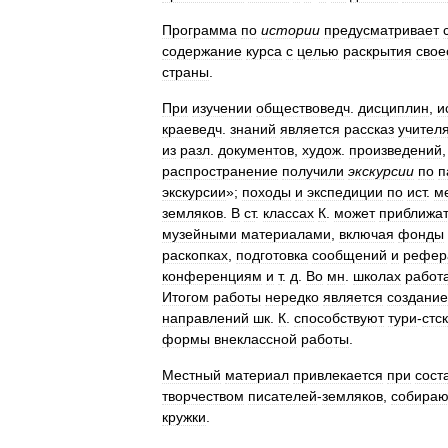
Программа
по
истории
предусматривает
содержание
курса
с
целью
раскрытия
свое
страны
.
При
изучении
обществоведч
.
дисциплин
,
и
краеведч
.
знаний
является
рассказ
учител
из
разл
.
документов
,
худож
.
произведений
распространение
получили
экскурсии
по
п
экскурсии
»;
походы
и
экспедиции
по
ист
.
м
земляков
.
В
ст
.
классах
К
.
может
приближат
музейными
материалами
,
включая
фонды
раскопках
,
подготовка
сообщений
и
рефер
конференциям
и
т
.
д
.
Во
мн
.
школах
работ
Итогом
работы
нередко
является
создание
направлений
шк
.
К
.
способствуют
тури
-
стс
формы
внеклассной
работы
.
Местный
материал
привлекается
при
сост
творчеством
писателей
-
земляков
,
собираю
кружки
.