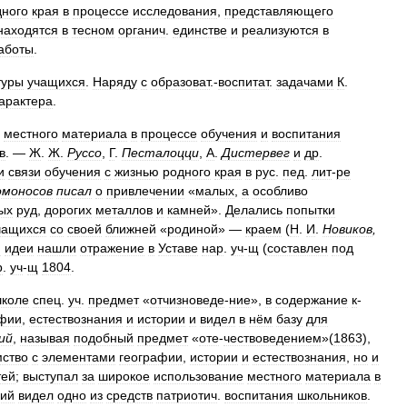
дного
края
в
процессе
исследования
,
представляющего
находятся
в
тесном
органич
.
единстве
и
реализуются
в
аботы
.
туры
учащихся
.
Наряду
с
образоват
.-
воспитат
.
задачами
К
.
арактера
.
местного
материала
в
процессе
обучения
и
воспитания
в
. —
Ж
.
Ж
.
Руссо
,
Г
.
Песталоцци
,
А
.
Дистервег
и
др
.
и
связи
обучения
с
жизнью
родного
края
в
рус
.
пед
.
лит
-
ре
омоносов
писал
о
привлечении
«
малых
,
а
особливо
ых
руд
,
дорогих
металлов
и
камней
».
Делались
попытки
чащихся
со
своей
ближней
«
родиной
» —
краем
(
Н
.
И
.
Новиков
,
и
идеи
нашли
отражение
в
Уставе
нар
.
уч
-
щ
(
составлен
под
р
.
уч
-
щ
1804
.
коле
спец
.
уч
.
предмет
«
отчизноведе
-
ние
»,
в
содержание
к
-
афии
,
естествознания
и
истории
и
видел
в
нём
базу
для
ий
,
называя
подобный
предмет
«
оте
-
чествоведением
»(
1863
),
мство
с
элементами
географии
,
истории
и
естествознания
,
но
и
тей
;
выступал
за
широкое
использование
местного
материала
в
ий
видел
одно
из
средств
патриотич
.
воспитания
школьников
.