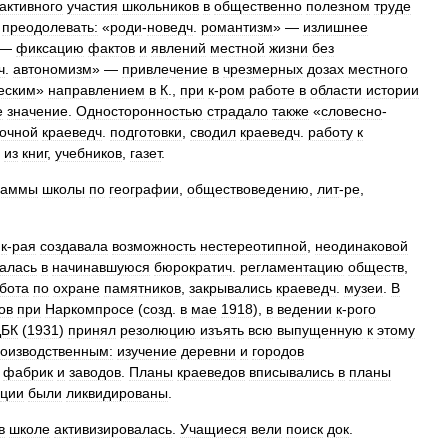
активного
участия
школьников
в
общественно
полезном
труде
преодолевать:
«
роди
-
новедч
.
романтизм
» —
излишнее
 —
фиксацию
фактов
и
явлений
местной
жизни
без
ч
.
автономизм
» —
привлечение
в
чрезмерных
дозах
местного
еским
»
направлением
в
К
.,
при
к
-
ром
работе
в
области
истории
е
значение
.
Односторонностью
страдало
также
«
словесно
-
точной
краеведч
.
подготовки
,
сводил
краеведч
.
работу
к
из
книг
,
учебников
,
газет
.
раммы
школы
по
географии
,
обществоведению
,
лит
-
ре
,
,
к
-
рая
создавала
возможность
нестереотипной
,
неодинаковой
алась
в
начинавшуюся
бюрократич
.
регламентацию
обществ
,
бота
по
охране
памятников
,
закрывались
краеведч
.
музеи
.
В
ов
при
Наркомпросе
(
созд
.
в
мае
1918
),
в
ведении
к
-
рого
БК
(
1931
)
принял
резолюцию
изъять
всю
выпущенную
к
этому
оизводственным:
изучение
деревни
и
городов
,
фабрик
и
заводов
.
Планы
краеведов
вписывались
в
планы
ции
были
ликвидированы
.
в
школе
активизировалась
.
Учащиеся
вели
поиск
док
.