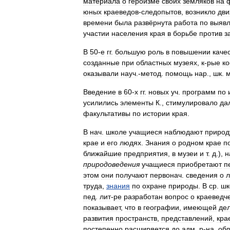
материала
о
героизме
своих
земляков
на
юных
краеведов
-
следопытов
,
возникло
дви
времени
была
развёрнута
работа
по
выяв
участии
населения
края
в
борьбе
против
з
В
50
-
е
гг
.
большую
роль
в
повышении
каче
созданные
при
областных
музеях
,
к
-
рые
к
оказывали
науч
.-
метод
.
помощь
нар
.,
шк
.
Введение
в
60
-
х
гг
.
новых
уч
.
программ
по
усилились
элементы
К
.,
стимулировало
да
факультативы
по
истории
края
.
В
нач
.
школе
учащиеся
наблюдают
природ
крае
и
его
людях
.
Знания
о
родном
крае
п
ближайшие
предприятия
,
в
музеи
и
т
.
д
.),
н
природоведения
учащиеся
приобретают
п
этом
они
получают
первонач
.
сведения
о
труда
,
знания
по
охране
природы
.
В
ср
.
шк
пед
.
лит
-
ре
разработан
вопрос
о
краеведч
показывает
,
что
в
географии
,
имеющей
де
развития
пространств
,
представлений
,
кра
постепенно
расширяется
до
адм
.
р
-
на
,
обл