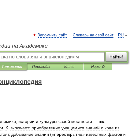
Запомнить сайт
Словарь на свой сайт
RU
едии на Академике
Найти!
Толкования
Переводы
Книги
Игры ⚽
 энциклопедия
ономики
,
истории
и
культуры
своей
местности
—
шк
.
ти
.
К
.
включает:
приобретение
учащимися
знаний
о
крае
из
тоят
,
добывание
знаний
(«
переоткрытие
»
известных
фактов
и