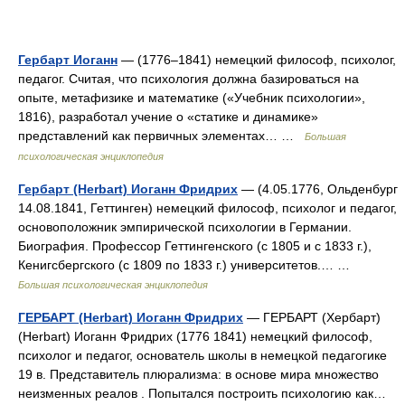
Гербарт Иоганн
— (1776–1841) немецкий философ, психолог,
педагог. Считая, что психология должна базироваться на
опыте, метафизике и математике («Учебник психологии»,
1816), разработал учение о «статике и динамике»
представлений как первичных элементах… …
Большая
психологическая энциклопедия
Гербарт (Herbart) Иоганн Фридрих
— (4.05.1776, Ольденбург
14.08.1841, Геттинген) немецкий философ, психолог и педагог,
основоположник эмпирической психологии в Германии.
Биография. Профессор Геттингенского (с 1805 и с 1833 г.),
Кенигсбергского (с 1809 по 1833 г.) университетов.… …
Большая психологическая энциклопедия
ГЕРБАРТ (Herbart) Иоганн Фридрих
— ГЕРБАРТ (Хербарт)
(Herbart) Иоганн Фридрих (1776 1841) немецкий философ,
психолог и педагог, основатель школы в немецкой педагогике
19 в. Представитель плюрализма: в основе мира множество
неизменных реалов . Попытался построить психологию как…