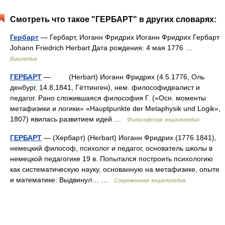
Смотреть что такое "ГЕРБАРТ" в других словарях:
Гербарт
— Гербарт, Иоганн Фридрих Иоганн Фридрих Гербарт
Johann Friedrich Herbart Дата рождения: 4 мая 1776 …
Википедия
ГЕРБАРТ
— (Herbart) Иоганн Фридрих (4.5.1776, Оль
денбург, 14.8,1841, Гёттинген), нем. философидеалист и
педагог. Рано сложившаяся философия Г. («Осн. моменты
метафизики и логики» «Hauptpunkte der Metaphysik und Logik»,
1807) явилась развитием идей …
Философская энциклопедия
ГЕРБАРТ
— (Хербарт) (Herbart) Иоганн Фридрих (1776 1841),
немецкий философ, психолог и педагог, основатель школы в
немецкой педагогике 19 в. Попытался построить психологию
как систематическую науку, основанную на метафизике, опыте
и математике. Выдвинул… …
Современная энциклопедия