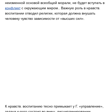
неизменной основой всеобщей морали, не будет вступать в
конфликт
с окружающим миром.. Важную роль в нравств.
воспитании отводил религии, которая должна внушать
человеку чувство зависимости от «высших сил».
К нравств. воспитанию тесно примыкает у Г. «управление»,
задача к-рого состоит во внеш. дисциплинировании