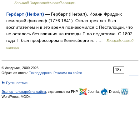
…
Большой Энциклопедический словарь
Гербарт (Herbart)
— Гербарт (Herbart), Иоанн Фридрих
немецкий философ (1776 1841). Около трех лет был
воспитателем и в это время познакомился с Песталоцци, что
не осталось без влияния на взгляды Г. по педагогике. С 1802
года Г. был профессором в Кенигсберге и… …
Биографический
словарь
© Академик, 2000-2026
18+
Обратная связь:
Техподдержка
,
Реклама на сайте
👣 Путешествия
Экспорт словарей на сайты
, сделанные на PHP,
Joomla,
Drupal,
WordPress, MODx.