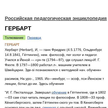
Российская педагогическая энциклопедия
ГЕРБАРТ
Толкование
Перевод
ГЕРБАРТ
Хербарт (Herbart), И, — ганн Фридрих (4.5.1776, Ольденбург.
14.8.1841, Гёттинген), нем. философ, пег холог и педагог.
Учился в Йеной — «ун-те (1794—97), где слушал лекц«И. Г.
Фихте. В 1797—1800 работал л-.
машним учителем в
Швейцарии. Зде-si познакомился с методикой нач. обученк«
расимов, На уро-., 1965. Ио—иенбург, — эсоф, пси-Йенском т
лекции, ботал до-ии. Здесь обучения
"И. Г. Песталоцци. Завершал
обучение
в Гёттингене, где в 1802
—03 сам стал читать лекции по философии. В 1808—33 проф.
Кёнигсбергского, затем Гёттинген-ского ун-тов. В Кенигсберге
основал при ун-те пед.
семинар
с опытной школой. Важнейшие