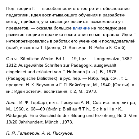
Пед. теория Г. — в особенности его тео-ретич. обоснование
педагогики, идея воспитывающего обучения и разработки
метод, приёмов, учитывающих воспитат. возможности уч.
предметов, — оказала большое
влияние
на последующее
развитие теории и практики воспитания во мн. странах. Идеи Г.
интерпретировались в работах его учеников и последователей
(наиб, известны Т. Циллер, О. Вильман. В. Рейн и К. Стой).
С о ч.: Sämtliche Werke, Bd 1 — 19, Lpz. — Langensalza, 1882—
1912; Ausgewählte Schriften zur Pädagogik, ausgewählt,
eingeleitet und erläutert von F. Hofmann [u. а.], В., 1976
(Pädagogische Bibliothek); в рус. пер. — Избр. пед. соч., т. 1,
предисл. Н. К. Баумана и Г. П. Вейсберга, М., 1940; [Статьи], в
кн.: Идеи эстетич. воспитания, т. 2, М., 1973.
Лит.:
И. Ф. Гербарт, в кн.: Пискунов А. И., Сов. ист.-пед. лит-ра,
М., 1960, с. 68—69 (библ.); В all au ff T h., S с h а l l e r K.,
Pädagogik. Eine Geschichte der Bildung und Erziehung, Bd 3. Vom
19/20 Jahrhundert, Münch., 1973.
П. Я. Гальперин, А. И, Пискунов
.