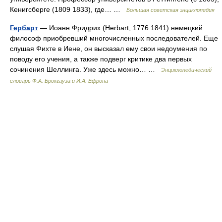
Кенигсберге (1809 1833), где… …
Большая советская энциклопедия
Гербарт
— Иоанн Фридрих (Herbart, 1776 1841) немецкий
философ приобревший многочисленных последователей. Еще
слушая Фихте в Иене, он высказал ему свои недоумения по
поводу его учения, а также подверг критике два первых
сочинения Шеллинга. Уже здесь можно… …
Энциклопедический
словарь Ф.А. Брокгауза и И.А. Ефрона