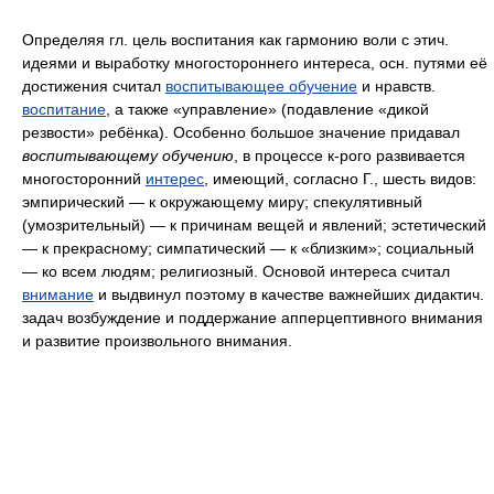
Определяя гл. цель воспитания как гармонию воли с этич.
идеями и выработку многостороннего интереса, осн. путями её
достижения считал
воспитывающее обучение
и нравств.
воспитание
, а также «управление» (подавление «дикой
резвости» ребёнка). Особенно большое значение придавал
воспитывающему обучению
, в процессе к-рого развивается
многосторонний
интерес
, имеющий, согласно Г., шесть видов:
эмпирический — к окружающему миру; спекулятивный
(умозрительный) — к причинам вещей и явлений; эстетический
— к прекрасному; симпатический — к «близким»; социальный
— ко всем людям; религиозный. Основой интереса считал
внимание
и выдвинул поэтому в качестве важнейших дидактич.
задач возбуждение и поддержание апперцептивного внимания
и развитие произвольного внимания.