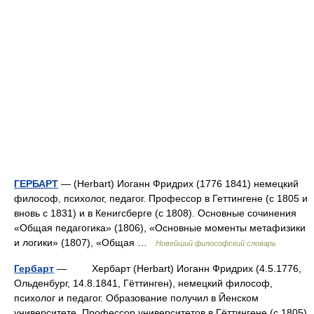
ГЕРБАРТ
— (Herbart) Иоганн Фридрих (1776 1841) немецкий
философ, психолог, педагог. Профессор в Геттингене (с 1805 и
вновь с 1831) и в Кенигсберге (с 1808). Основные сочинения
«Общая педагогика» (1806), «Основные моменты метафизики
и логики» (1807), «Общая …
Новейший философский словарь
Гербарт
— Хербарт (Herbart) Иоганн Фридрих (4.5.1776,
Ольденбург, 14.8.1841, Гёттинген), немецкий философ,
психолог и педагог. Образование получил в Йенском
университете. Профессор университетов в Гёттингене (с 1805),