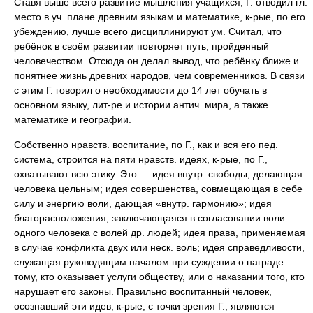
Ставя выше всего развитие мышления учащихся, Г. отводил гл.
место в уч. плане древним языкам и математике, к-рые, по его
убеждению, лучше всего дисциплинируют ум. Считал, что
ребёнок в своём развитии повторяет путь, пройденный
человечеством. Отсюда он делал вывод, что ребёнку ближе и
понятнее жизнь древних народов, чем современников. В связи
с этим Г. говорил о необходимости до 14 лет обучать в
основном языку, лит-ре и истории антич. мира, а также
математике и географии.
Собственно нравств. воспитание, по Г., как и вся его пед.
система, строится на пяти нравств. идеях, к-рые, по Г.,
охватывают всю этику. Это — идея внутр. свободы, делающая
человека цельным; идея совершенства, совмещающая в себе
силу и энергию воли, дающая «внутр. гармонию»; идея
благорасположения, заключающаяся в согласовании воли
одного человека с волей др. людей; идея права, применяемая
в случае конфликта двух или неск. воль; идея справедливости,
служащая руководящим началом при суждении о награде
тому, кто оказывает услуги обществу, или о наказании того, кто
нарушает его законы. Правильно воспитанный человек,
осознавший эти идев, к-рые, с точки зрения Г., являются