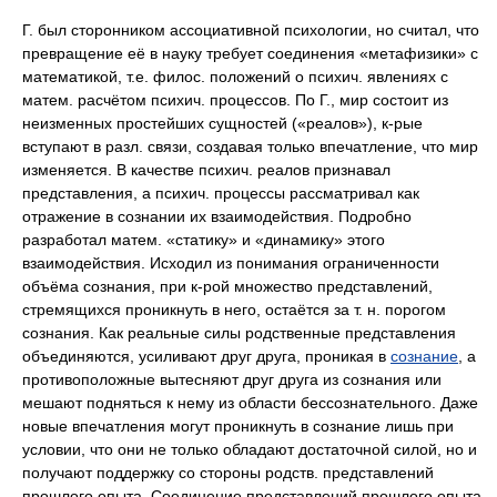
Г. был сторонником ассоциативной психологии, но считал, что
превращение её в науку требует соединения «метафизики» с
математикой, т.е. филос. положений о психич. явлениях с
матем. расчётом психич. процессов. По Г., мир состоит из
неизменных простейших сущностей («реалов»), к-рые
вступают в разл. связи, создавая только впечатление, что мир
изменяется. В качестве психич. реалов признавал
представления, а психич. процессы рассматривал как
отражение в сознании их взаимодействия. Подробно
разработал матем. «статику» и «динамику» этого
взаимодействия. Исходил из понимания ограниченности
объёма сознания, при к-рой множество представлений,
стремящихся проникнуть в него, остаётся за т. н. порогом
сознания. Как реальные силы родственные представления
объединяются, усиливают друг друга, проникая в
сознание
, а
противоположные вытесняют друг друга из сознания или
мешают подняться к нему из области бессознательного. Даже
новые впечатления могут проникнуть в сознание лишь при
условии, что они не только обладают достаточной силой, но и
получают поддержку со стороны родств. представлений
прошлого опыта. Соединение представлений прошлого опыта