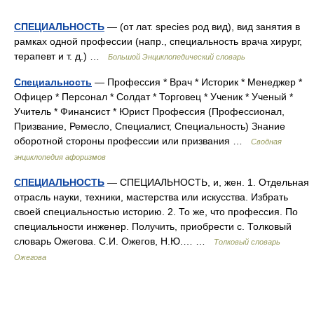
СПЕЦИАЛЬНОСТЬ
— (от лат. species род вид), вид занятия в
рамках одной профессии (напр., специальность врача хирург,
терапевт и т. д.) …
Большой Энциклопедический словарь
Специальность
— Профессия * Врач * Историк * Менеджер *
Офицер * Персонал * Солдат * Торговец * Ученик * Ученый *
Учитель * Финансист * Юрист Профессия (Профессионал,
Призвание, Ремесло, Специалист, Специальность) Знание
оборотной стороны профессии или призвания …
Сводная
энциклопедия афоризмов
СПЕЦИАЛЬНОСТЬ
— СПЕЦИАЛЬНОСТЬ, и, жен. 1. Отдельная
отрасль науки, техники, мастерства или искусства. Избрать
своей специальностью историю. 2. То же, что профессия. По
специальности инженер. Получить, приобрести с. Толковый
словарь Ожегова. С.И. Ожегов, Н.Ю.… …
Толковый словарь
Ожегова