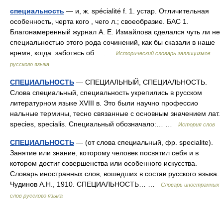
специальность
— и, ж. spécialité f. 1. устар. Отличительная
особенность, черта кого , чего л.; своеобразие. БАС 1.
Благонамеренный журнал А. Е. Измайлова сделался чуть ли не
специальностью этого рода сочинений, как бы сказали в наше
время, когда. заботясь об… …
Исторический словарь галлицизмов
русского языка
СПЕЦИАЛЬНОСТЬ
— СПЕЦИАЛЬНЫЙ, СПЕЦИАЛЬНОСТЬ.
Слова специальный, специальность укрепились в русском
литературном языке XVIII в. Это были научно профессио
нальные термины, тесно связанные с основным значением лат.
species, specialis. Специальный обозначало:… …
История слов
СПЕЦИАЛЬНОСТЬ
— (от слова специальный, фр. specialite).
Занятие или знание, которому человек посвятил себя и в
котором достиг совершенства или особенного искусства.
Словарь иностранных слов, вошедших в состав русского языка.
Чудинов А.Н., 1910. СПЕЦИАЛЬНОСТЬ… …
Словарь иностранных
слов русского языка