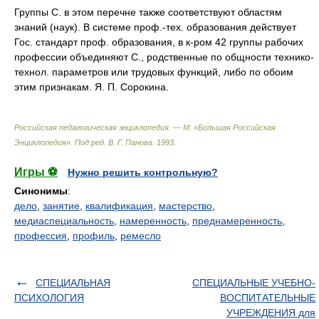
Группы С. в этом перечне также соответствуют областям
знаний (наук). В системе проф.-тех. образования действует
Гос. стандарт проф. образования, в к-ром 42 группы рабочих
профессии объединяют С., родственные по общности технико-
технол. параметров или трудовых функций, либо по обоим
этим признакам. Я. П. Сорокина.
Российская педагогическая энциклопедия. — М: «Большая Российская
Энциклопедия»
.
Под ред. В. Г. Панова
.
1993
.
Игры ⚽
Нужно решить контрольную?
Синонимы
:
дело
,
занятие
,
квалификация
,
мастерство
,
медиаспециальность
,
намеренность
,
преднамеренность
,
профессия
,
профиль
,
ремесло
СПЕЦИАЛЬНАЯ
СПЕЦИАЛЬНЫЕ УЧЕБНО-
ПСИХОЛОГИЯ
ВОСПИТАТЕЛЬНЫЕ
УЧРЕЖДЕНИЯ для