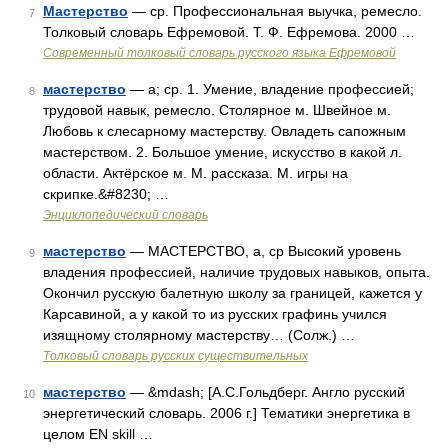
Мастерство
— ср. Профессиональная выучка, ремесло.
7
Толковый словарь Ефремовой. Т. Ф. Ефремова. 2000 …
Современный толковый словарь русского языка Ефремовой
мастерство
— а; ср. 1. Умение, владение профессией;
8
трудовой навык, ремесло. Столярное м. Швейное м.
Любовь к слесарному мастерству. Овладеть сапожным
мастерством. 2. Большое умение, искусство в какой л.
области. Актёрское м. М. рассказа. М. игры на
скрипке.&#8230; …
Энциклопедический словарь
мастерство
— МАСТЕРСТВО, а, ср Высокий уровень
9
владения профессией, наличие трудовых навыков, опыта.
Окончил русскую балетную школу за границей, кажется у
Карсавиной, а у какой то из русских графинь учился
изящному столярному мастерству… (Солж.) …
Толковый словарь русских существительных
мастерство
— &mdash; [А.С.Гольдберг. Англо русский
10
энергетический словарь. 2006 г.] Тематики энергетика в
целом EN skill …