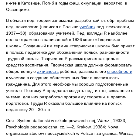
ин-те в Катовице. Погиб в годы фаш. оккупации, вероятно, в
Освенциме.
В области пед. теории занимался разработкой гл. обр. проблем
пед. психологии (написал в Польше
учебник
пед. психологии,
1937—38), образования учителей. Пед. взгляды Р. наиболее
полно отражены в написанной в 1926 книге «Творческая
школа». Созданный им термин «творческая школа» был принят
в польск. педагогике для обозначения польск. разновидности
трудовой школы. Творчество Р. рассматривал как цель и
средство воспитания. Творческая школа должна формировать
общественную
активность
ребёнка, развивать его
способности
к участию в создании общественных благ и воспитывать
гражданина. Для этого необходимы хорошо подготовленные
учителя. Поэтому Р. предлагал создать пед. ин-ты, связанные с
унтами, для них разработал программу теоретич. и практич.
подготовки. Труды Р. оказали большое влияние на польск.
педагогику 20—30-х гг.
Соч.: System daltonski w szkole powszech-nej, Warsz., 19333;
Psychologie pedagogiczna, cz. l—2, Krakow, 19384; Nowa
organizacia studiow nauczycielskich w Polsce i za granica, Warsz.,