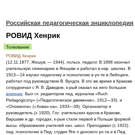
Российская педагогическая энциклопедия
РОВИД Хенрик
Толкование
РОВИД Хенрик
(12.11.1877, Жешув, — 1944), польск. педагог. В 1898 окончил
учительскую семинарию в Жешуве и работал в нар. школах. В
1913—14 изучал педагогику и психологию в ун-те в Лейпциге,
работал под руководством В. Вундта. В это же время в Кракове
сотрудничал с Я. В. Давидом, к-рый оказал на него большое
влияние
. Был гл. редактором пед. журналов «Ruch
Pedagogiczny» («Педагогическое движение», 1912—33). и
«Chowanna» («Хован-на», 1933—39). Организатор и
руководитель (с 1920). Гос. учительских курсов в Кракове,
Варшаве и др. городах, к-рые стали первой в Польше формой
высш. образования учителей нач. школ. Преподавал (с 1922).
пед. психологию в Пед. студии Яге л донского ун-та и в Пед.