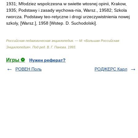
1931; Mfodziez wspolczesna w swiette wtosnej opinii, Krakow,
1935; Podstawy i zasady wychowa-nia, Warsz., 19582; Szkola
rworcza. Podstawy teo-retyczne i drogi urzeczywistnienia nowej
szkoly, [Warsz.], 1958 [Wstep. D. Suchodolski].
Российская педагогическая энциклопедия. — М: «Большая Российская
Энциклопедия»
.
Под ред. В. Г. Панова
.
1993
.
Игры ⚽
Нужен реферат?
РОВЕН Поль
РОДЖЕРС Карл