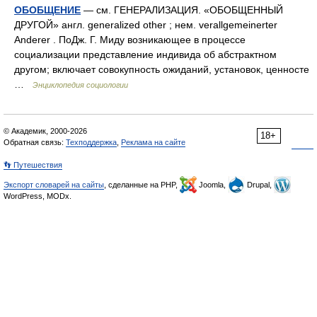
ОБОБЩЕНИЕ
— см. ГЕНЕРАЛИЗАЦИЯ. «ОБОБЩЕННЫЙ
ДРУГОЙ» англ. generalized other ; нем. verallgemeinerter
Anderer . ПоДж. Г. Миду возникающее в процессе
социализации представление индивида об абстрактном
другом; включает совокупность ожиданий, установок, ценносте
…
Энциклопедия социологии
© Академик, 2000-2026
18+
Обратная связь:
Техподдержка
,
Реклама на сайте
👣 Путешествия
Экспорт словарей на сайты
, сделанные на PHP,
Joomla,
Drupal,
WordPress, MODx.