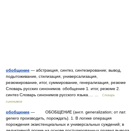
обобщение
— абстракция, синтез, синтезирование; вывод,
подытоживание, стилизация, универсализация,
резюмирование, итог, суммирование, генерализация, резюме
Словарь русских синонимов. обобщение 1. итог, резюме 2.
синтез Словарь синонимов русского языка.… …
Словарь
синонимов
обобщение
— ОБОБЩЕНИЕ (англ. generalization; от лат.
genero производить, порождать). 1. В логике операция
порождения экзистенциальных и универсальных суждений; в
дедуктивной логике на основе постулированных правил вывода