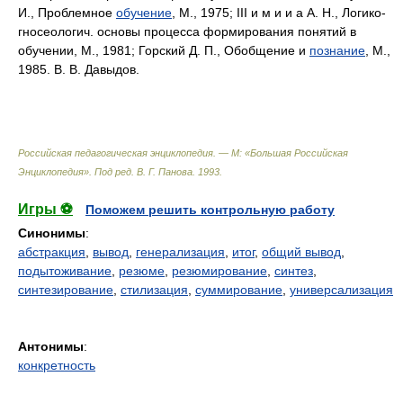
И., Проблемное
обучение
, М., 1975; III и м и и а А. Н., Логико-
гносеологич. основы процесса формирования понятий в
обучении, М., 1981; Горский Д. П., Обобщение и
познание
, М.,
1985. В. В. Давыдов.
Российская педагогическая энциклопедия. — М: «Большая Российская
Энциклопедия»
.
Под ред. В. Г. Панова
.
1993
.
Игры ⚽
Поможем решить контрольную работу
Синонимы
:
абстракция
,
вывод
,
генерализация
,
итог
,
общий вывод
,
подытоживание
,
резюме
,
резюмирование
,
синтез
,
синтезирование
,
стилизация
,
суммирование
,
универсализация
Антонимы
:
конкретность