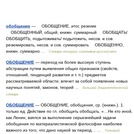
обобщение
— ОБОБЩЕНИЕ, итог, резюме
ОБОБЩЕННЫЙ, общий, книжн. суммарный ОБОБЩАТЬ/
ОБОБЩИТЬ, подытоживать/ подытожить, несов. и сов.
резюмировать, несов. и сов. суммировать ОБОБЩЕННО,
книжн. суммарно …
Словарь-тезаурус синонимов русской речи
ОБОБЩЕНИЕ
— переход на более высокую ступень
абстракции путем выявления общих признаков (свойств,
отношений, тенденций развития и т. п.) предметов
рассматриваемой области; влечет за собой появление новых
научных понятий, законов, теорий …
Большой Энциклопедический
словарь
ОБОБЩЕНИЕ
— ОБОБЩЕНИЕ, обобщения, ср. (книжн.). 1.
только ед. Действие по гл. обобщить обобщать. «…Не кто иной,
как Ленин, взялся за выполнение серьезнейшей задачи
обобщения по материалистической философии наиболее
важного из того, что дано наукой за период… …
Толковый