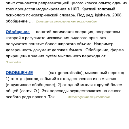
опыт становится репрезентацией целого класса опыта; один из
трех процессов моделирования в НЛП. Краткий толковый
психолого психиатрический словарь. Под ред. igisheva. 2008.
обобщение …
Большая психологическая энциклопедия
Обобщение
— понятий логическая операция, посредством
которой в результате исключения видового признака
получается понятие более широкого объема. Например,
доверенность документ деловая бумага . Обобщение, форма
приращения знания путём мысленного перехода от… …
Википедия
ОБОБЩЕНИЕ
— (лат. generalisatio), мысленный переход:
1) от отд. фактов, событий к отождествлению их в мыслях
(индуктивное обобщение); 2) от одной мысли к другой более
общей (логич. О.). Эти переходы осуществляются на основе
особого рода правил. Так,… …
Философская энциклопедия