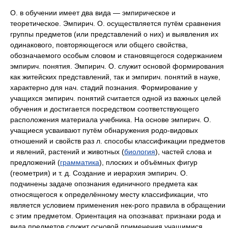
О. в обучении имеет два вида — эмпирическое и
теоретическое. Эмпирич. О. осуществляется путём сравнения
группы предметов (или представлений о них) и выявления их
одинакового, повторяющегося или общего свойства,
обозначаемого особым словом и становящегося содержанием
эмпирич. понятия. Эмпирич. О. служит основой формирования
как житейских представлений, так и эмпирич. понятий в науке,
характерно для нач. стадий познания. Формирование у
учащихся эмпирич. понятий считается одной из важных целей
обучения и достигается посредством соответствующего
расположения материала учебника. На основе эмпирич. О.
учащиеся усваивают путём обнаружения родо-видовых
отношений и свойств раз л. способы классификации предметов
и явлений, растений и животных (
биология
), частей слова и
предложений (
грамматика
), плоских и объёмных фигур
(геометрия) и т. д. Создание и иерархия эмпирич. О.
подчинены задаче опознания единичного предмета как
относящегося к определённому месту классификации, что
является условием применения нек-рого правила в обращении
с этим предметом. Ориентация на опознават. признаки рода и
вида предметов служит основой применения учащимися