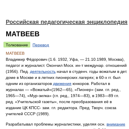
Российская педагогическая энциклопедия
МАТВЕЕВ
Толкование
Перевод
МАТВЕЕВ
Владимир Фёдорович (1.6. 1932, Уфа, — 21.10.1989, Москва),
педагог и журналист. Окончил Моск. ин-т междунар. отношений
(1956). Пед.
деятельность
начал в студенч. годы вожатым в дет.
доме в Москве и в летних пионерских лагерях; в 60-х гг. был
одним из организаторов
движения
юнкоров. Работал в
журналах — «Вожатый»(1962—65), «Пионер» (зам. гл. ред.,
1965—74), «Мур-зилка» (гл. ред., 1974—83), в 1983—89 гл.
ред. «Учительской газеты», после преобразования её в
издание ЦК КПСС- зам. гл. редактора. Пред. Творч. союза
учителей СССР (1989).
Разрабатывал проблемы журналистики, уделяя осн.
внимание