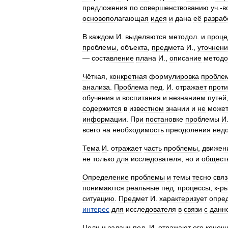
предложения
по
совершенствованию
уч
.-
в
основополагающая
идея
и
дана
её
разраб
В
каждом
И
.
выделяются
методол
.
и
проце
проблемы
,
объекта
,
предмета
И
.,
уточнен
—
составление
плана
И
.,
описание
методо
Чёткая
,
конкретная
формулировка
пробле
анализа
.
Проблема
пед
.
И
.
отражает
прот
обучения
и
воспитания
и
незнанием
путей
содержится
в
известном
знании
и
не
може
информации
.
При
постановке
проблемы
И
всего
на
необходимость
преодоления
недо
Тема
И
.
отражает
часть
проблемы
,
движен
не
только
для
исследователя
,
но
и
общест
Определение
проблемы
и
темы
тесно
свя
понимаются
реальные
пед
.
процессы
,
к
-
р
ситуацию
.
Предмет
И
.
характеризует
опре
интерес
для
исследователя
в
связи
с
данн
Цели
и
задачи
пед
.
И
.
отражают
его
конеч