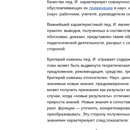
Качество
пед
.
И
.
характеризует
совокупнос
обусловливающих
их
применение
в
науч
.
(
науч
.
работники
,
учителя
,
руководители
с
Важнейшей
характеристикой
пед
.
И
.
являе
практич
.
выводов
,
полученных
в
соответст
обоснован
,
доказан
,
представлен
таким
об
педагогической
деятельности
,
раскрыт
с
с
стороной
.
Критерий
новизны
пед
.
И
.
отражает
содерж
план
может
быть
выдвинута
теоретическая
предложение
,
рекомендация
,
средство
,
тр
Критерий
новизны
относителен
.
Науч
.
цен
значимые
новые
знания
;
преднамеренное
может
получить
признания
как
результат
и
случаи
,
когда
«
новые
результаты
»
отличаю
прироста
знаний
.
Новые
знания
в
сопоста
разл
.
функции
—
уточнять
,
конкретизирова
преобразовывать
.
Эту
сторону
полученных
знаниями
характеризуют
след
.
показатели: