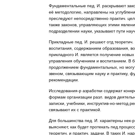
Фундаментальные
пед
.
И
.
раскрывают
зак
её
методологию
,
направлены
на
углублен
преследуют
непосредственно
практич
.
цел
также
законов
,
управляющих
этими
явлен
подразделении
науки
,
указывают
пути
нау
Прикладные
пед
.
И
.
решают
отд
.
теоретич
.
воспитания
,
содержанием
образования
,
в
прикладного
И
.
является
получение
новых
управления
обучением
и
воспитанием
.
В
б
продолжением
фундаментальных
,
но
могу
звеном
,
связывающим
науку
и
практику
,
фу
рекомендации
.
Исследования
-
р
азработки
содержат
конкр
формам
организации
разл
.
видов
деятель
записки
,
учебники
,
инструктив
-
но
-
метод
.
ре
связывают
их
с
практикой
.
Для
большинства
пед
.
И
.
характерны
нек
-
р
выясняют
,
как
будет
протекать
пед
.
процес
теоретич
.
и
практич
.
задачи
.
В
таких
И
.
нар