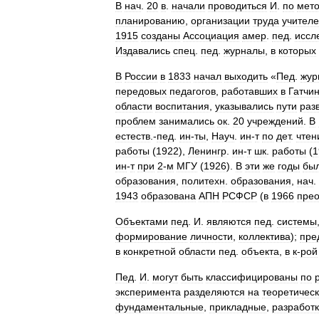
В
нач
.
20
в
.
начали
проводиться
И
.
по
мето
планированию
,
организации
труда
учител
1915
созданы
Ассоциация
амер
.
пед
.
иссл
Издавались
спец
.
пед
.
журналы
,
в
которых
В
России
в
1833
начал
выходить
«
Пед
.
жур
передовых
педагогов
,
работавших
в
Гатчи
области
воспитания
,
указывались
пути
раз
проблем
занимались
ок
.
20
учреждений
.
В
естеств
.-
пед
.
ин
-
ты
,
Науч
.
ин
-
т
по
дет
.
чтен
работы
(
1922
),
Ленингр
.
ин
-
т
шк
.
работы
(
1
ин
-
т
при
2
-
м
МГУ
(
1926
).
В
эти
же
годы
бы
образования
,
политехн
.
образования
,
нач
.
1943
образована
АПН
РСФСР
(
в
1966
пре
Объектами
пед
.
И
.
являются
пед
.
системы
формирование
личности
,
коллектива
);
пре
в
конкретной
области
пед
.
объекта
,
в
к
-
рой
Пед
.
И
.
могут
быть
классифицированы
по
эксперимента
разделяются
на
теоретичес
фундаментальные
,
прикладные
,
разработ