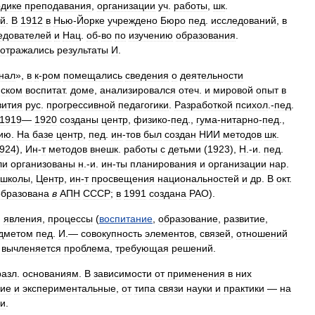
дике
преподавания
,
организации
уч
.
работы
,
шк
.
ей
.
В
1912
в
Нью
-
Йорке
учреждено
Бюро
пед
.
исследований
,
в
едователей
и
Нац
.
об
-
во
по
изучению
образования
.
отражались
результаты
И
.
нал
»,
в
к
-
ром
помещались
сведения
о
деятельности
нском
воспитат
.
доме
,
анализировался
отеч
.
и
мировой
опыт
в
вития
рус
.
прогрессивной
педагогики
.
Разработкой
психол
.-
пед
.
1919
—
1920
созданы
центр
,
физико
-
пед
.,
гума
-
нитарно
-
пед
.,
ию
.
На
базе
центр
,
пед
.
ин
-
тов
был
создан
НИИ
методов
шк
.
924
),
Ин
-
т
методов
внешк
.
работы
с
детьми
(
1923
),
Н
.-
и
.
пед
.
ли
организованы
н
.-
и
.
ин
-
ты
планирования
и
организации
нар
.
школы
,
Центр
,
ин
-
т
просвещения
национальностей
и
др
.
В
окт
.
образована
в
АПН
СССР
;
в
1991
создана
РАО
).
,
явления
,
процессы
(
воспитание
,
образование
,
развитие
,
дметом
пед
.
И
.—
совокупность
элементов
,
связей
,
отношений
вычленяется
проблема
,
требующая
решений
.
разл
.
основаниям
.
В
зависимости
от
применения
в
них
кие
и
экспериментальные
,
от
типа
связи
науки
и
практики
—
на
ки
.