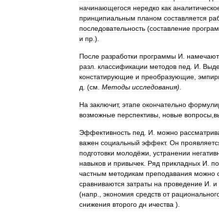
начинающегося
нередко
как
аналитическо
принципиальным
планом
составляется
ра
последовательность
(
составление
програ
и
пр
.).
После
разработки
программы
И
.
намечают
разл
.
классификации
методов
пед
.
И
.
Выд
констатирующие
и
преобразующие
,
эмпир
д
. (
см
.
Методы
исследования
)
.
На
заключит
,
этапе
окончательно
формули
возможные
перспективы
,
новые
вопросы
,
в
Эффективность
пед
.
И
.
можно
рассматрив
важен
социальный
эффект
.
Он
проявляетс
подготовки
молодёжи
,
устранении
негатив
навыков
и
привычек
.
Ряд
прикладных
И
.
по
частным
методикам
преподавания
можно
сравниваются
затраты
на
проведение
И
.
и
(
напр
.,
экономия
средств
от
рациональног
снижения
второго
дн
ичества
).