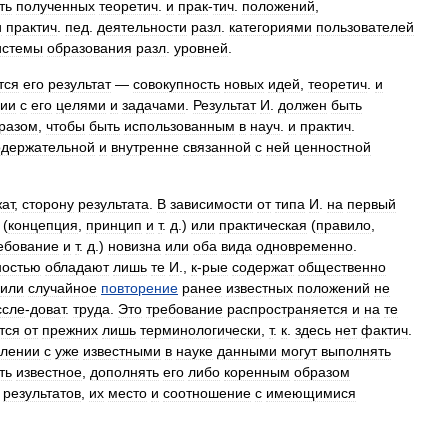
ть
полученных
теоретич
.
и
прак
-
тич
.
положений
,
и
практич
.
пед
.
деятельности
разл
.
категориями
пользователей
истемы
образования
разл
.
уровней
.
тся
его
результат
—
совокупность
новых
идей
,
теоретич
.
и
вии
с
его
целями
и
задачами
.
Результат
И
.
должен
быть
разом
,
чтобы
быть
использованным
в
науч
.
и
практич
.
одержательной
и
внутренне
связанной
с
ней
ценностной
ат
,
сторону
результата
.
В
зависимости
от
типа
И
.
на
первый
(
концепция
,
принцип
и
т
.
д
.)
или
практическая
(
правило
,
ебование
и
т
.
д
.)
новизна
или
оба
вида
одновременно
.
ностью
обладают
лишь
те
И
.,
к
-
рые
содержат
общественно
или
случайное
повторение
ранее
известных
положений
не
ссле
-
доват
.
труда
.
Это
требование
распространяется
и
на
те
тся
от
прежних
лишь
терминологически
,
т
.
к
.
здесь
нет
фактич
.
влении
с
уже
известными
в
науке
данными
могут
выполнять
ть
известное
,
дополнять
его
либо
коренным
образом
результатов
,
их
место
и
соотношение
с
имеющимися