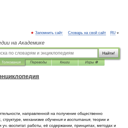
Запомнить сайт
Словарь на свой сайт
RU
едии на Академике
Найти!
Толкования
Переводы
Книги
Игры ⚽
 энциклопедия
ятельности
,
направленной
на
получение
общественно
х
,
структуре
,
механизме
обучения
и
воспитания
,
теории
и
и
уч
.-
воспитат
.
работы
,
её
содержании
,
принципах
,
методах
и