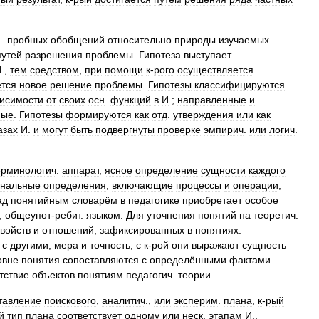
—
пробных
обобщений
относительно
природы
изучаемых
путей
разрешения
проблемы
.
Гипотеза
выступает
И
.,
тем
средством
,
при
помощи
к
-
рого
осуществляется
тся
новое
решение
проблемы
.
Гипотезы
классифицируются
висимости
от
своих
осн
.
функций
в
И
.;
направленные
и
ные
.
Гипотезы
формируются
как
отд
.
утверждения
или
как
азах
И
.
и
могут
быть
подвергнуты
проверке
эмпирич
.
или
логич
.
ерминологич
.
аппарат
,
ясное
определение
сущности
каждого
нальные
определения
,
включающие
процессы
и
операции
,
ад
понятийным
словарём
в
педагогике
приобретает
особое
,
общеупот
-
ребит
.
языком
.
Для
уточнения
понятий
на
теоретич
.
свойств
и
отношений
,
зафиксированных
в
понятиях
.
с
другими
,
мера
и
точность
,
с
к
-
рой
они
выражают
сущность
овне
понятия
сопоставляются
с
определёнными
фактами
тствие
объектов
понятиям
педагогич
.
теории
.
тавление
поискового
,
аналитич
.,
или
эксперим
.
плана
,
к
-
рый
й
тип
плана
соответствует
одному
или
неск
.
этапам
И
.,