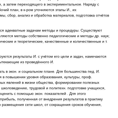
е
,
а
затем
переходящего
в
экспериментальное
.
Наряду
с
бочий
план
,
в
к
-
ром
уточняются
этапы
И
.,
их
ммы
,
сбор
,
анализ
и
обработка
материалов
,
подготовка
отчётов
ся
адекватные
задачам
методы
и
процедуры
.
Существуют
еляются
методы
собственно
педагогические
и
методы
др
.
наук
;
ические
и
теоретические
,
качественные
и
количественные
и
т
.
руются
результаты
И
.
с
учётом
его
цели
и
задач
,
намечаются
ытекающие
из
проведённого
И
.
ать
в
экон
.
и
социальном
плане
.
Для
большинства
пед
.
И
.
я
в
повышении
уровня
образования
,
культуры
,
проф
.
ных
явлений
в
жизни
общества
,
формировании
полезных
школоведению
,
трудовой
и
политехн
.
подготовке
учащихся
,
оценить
с
помощью
экон
.
показателей
.
Для
этого
прибыль
,
полученная
от
внедрения
результатов
в
практику
о
размещения
сети
школ
,
от
сокращения
сроков
обучения
,