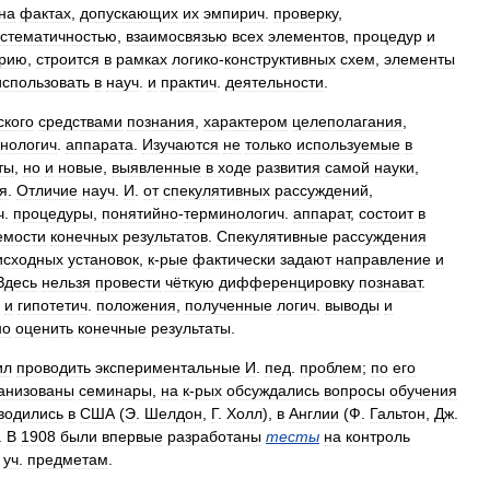
на
фактах
,
допускающих
их
эмпирич
.
проверку
,
истематичностью
,
взаимосвязью
всех
элементов
,
процедур
и
орию
,
строится
в
рамках
логико
-
конструктивных
схем
,
элементы
использовать
в
науч
.
и
практич
.
деятельности
.
ского
средствами
познания
,
характером
целеполагания
,
нологич
.
аппарата
.
Изучаются
не
только
используемые
в
ты
,
но
и
новые
,
выявленные
в
ходе
развития
самой
науки
,
я
.
Отличие
науч
.
И
.
от
спекулятивных
рассуждений
,
ч
.
процедуры
,
понятийно
-
терминологич
.
аппарат
,
состоит
в
емости
конечных
результатов
.
Спекулятивные
рассуждения
исходных
установок
,
к
-
рые
фактически
задают
направление
и
Здесь
нельзя
провести
чёткую
дифференцировку
познават
.
и
гипотетич
.
положения
,
полученные
логич
.
выводы
и
но
оценить
конечные
результаты
.
ил
проводить
экспериментальные
И
.
пед
.
проблем
;
по
его
анизованы
семинары
,
на
к
-
рых
обсуждались
вопросы
обучения
водились
в
США
(
Э
.
Шелдон
,
Г
.
Холл
),
в
Англии
(
Ф
.
Гальтон
,
Дж
.
.
В
1908
были
впервые
разработаны
тесты
на
контроль
.
уч
.
предметам
.