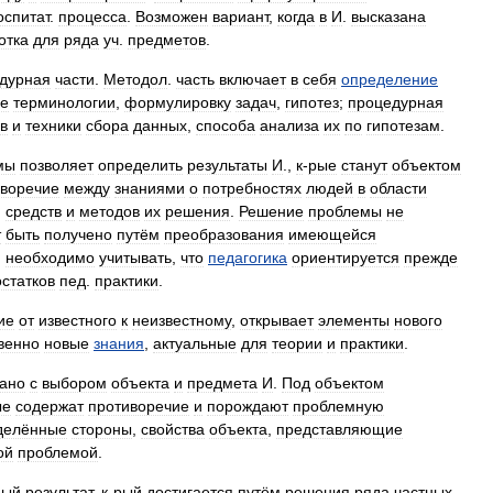
оспитат
.
процесса
.
Возможен
вариант
,
когда
в
И
.
высказана
отка
для
ряда
уч
.
предметов
.
дурная
части
.
Методол
.
часть
включает
в
себя
определение
ие
терминологии
,
формулировку
задач
,
гипотез
;
процедурная
в
и
техники
сбора
данных
,
способа
анализа
их
по
гипотезам
.
мы
позволяет
определить
результаты
И
.,
к
-
рые
станут
объектом
иворечие
между
знаниями
о
потребностях
людей
в
области
,
средств
и
методов
их
решения
.
Решение
проблемы
не
т
быть
получено
путём
преобразования
имеющейся
.
необходимо
учитывать
,
что
педагогика
ориентируется
прежде
статков
пед
.
практики
.
ие
от
известного
к
неизвестному
,
открывает
элементы
нового
венно
новые
знания
,
актуальные
для
теории
и
практики
.
зано
с
выбором
объекта
и
предмета
И
.
Под
объектом
ые
содержат
противоречие
и
порождают
проблемную
делённые
стороны
,
свойства
объекта
,
представляющие
ой
проблемой
.
ный
результат
,
к
-
рый
достигается
путём
решения
ряда
частных