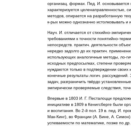
организац
.
формах
.
Пед
.
И
.
основывается
характеризуется
целенаправленностью
,
с
методов
,
опирается
на
разработанную
те
к
-
рых
можно
однозначно
истолковывать
и
Науч
.
И
.
отличается
от
стихийно
-
эмпириче
требованиями
к
точности
понятийно
-
терми
непосредств
.
практич
.
деятельности
объек
нередко
задолго
до
их
практич
.
применени
использующих
аналогичные
методы
,
ло
-
ги
исходных
предпосылках
,
степени
проверя
нуждаются
только
в
подтверждении
своих
конечные
результаты
логич
.
рассуждений
.
задач
,
разграничить
твёрдо
установленные
эмпирически
проверяемые
следствия
,
точ
Впервые
в
1803
И
.
Г
.
Песталоцци
предлож
инициативе
в
1809
в
Кенигсберге
были
орг
и
воспитания
.
Во
2
-
й
пол
.
19
в
.
пед
.
И
.
про
Мак
-
Кинг
),
во
Франции
(
А
.
Бине
,
А
.
Симон
)
успеваемости
по
математике
,
позже
по
др