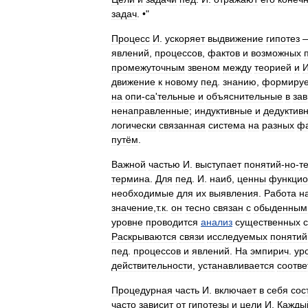
задач
. •"
Процесс
И
.
ускоряет
выдвижение
гипотез
явлений
,
процессов
,
фактов
и
возможных
промежуточным
звеном
между
теорией
и
движение
к
новому
пед
.
знанию
,
формируе
на
опи
-
са
'
тельные
и
объяснительные
в
за
ненаправленные
;
индуктивные
и
дедуктив
логически
связанная
система
на
разных
ф
путём
.
Важной
частью
И
.
выступает
понятий
-
но
-
т
термина
.
Для
пед
.
И
.
наиб
,
ценны
функцио
необходимые
для
их
выявления
.
Работа
н
значение
,
т
.
к
.
он
тесно
связан
с
обыденным
уровне
проводится
анализ
существенных
Раскрываются
связи
исследуемых
понятий
пед
.
процессов
и
явлений
.
На
эмпирич
.
ур
действительности
,
устанавливается
соотве
Процедурная
часть
И
.
включает
в
себя
сос
часто
зависит
от
гипотезы
и
цели
И
.
Кажды