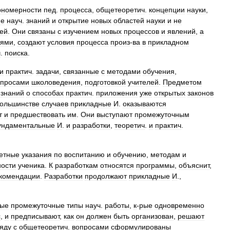
ономерности
пед
.
процесса
,
общетеоретич
.
концепции
науки
,
ие
науч
.
знаний
и
открытие
новых
областей
науки
и
не
ей
.
Они
связаны
с
изучением
новых
процессов
и
явлений
,
а
иями
,
создают
условия
процесса
произ
-
ва
в
прикладном
ч
.
поиска
.
и
практич
.
задачи
,
связанные
с
методами
обучения
,
опросами
школоведения
,
подготовкой
учителей
.
Предметом
знаний
о
способах
практич
.
приложения
уже
открытых
законов
ольшинстве
случаев
прикладные
И
.
оказываются
т
и
предшествовать
им
.
Они
выступают
промежуточным
ндаментальные
И
.
и
разработки
,
теоретич
.
и
практич
.
етные
указания
по
воспитанию
и
обучению
,
методам
и
ности
ученика
.
К
разработкам
относятся
программы
,
объяснит
,
комендации
.
Разработки
продолжают
прикладные
И
.,
ые
промежуточные
типы
науч
.
работы
,
к
-
рые
одновременно
с
,
и
предписывают
,
как
он
должен
быть
организован
,
решают
яду
с
общетеоретич
.
вопросами
сформулированы