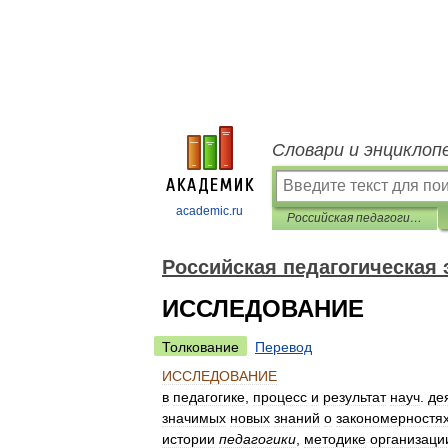
Словари и энциклоп
academic.ru
Российская педагогическая энциклопедия
Российская педагогическая
ИССЛЕДОВАНИЕ
Толкование
Перевод
ИССЛЕДОВАНИЕ
в
педагогике
,
процесс
и
результат
науч
.
де
значимых
новых
знаний
о
закономерностя
истории
педагогики
,
методике
организаци