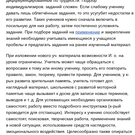
дифференцированные по трудности. Подбор
индивидуализиров. заданий сложен. Если слабому ученику
давать лишь облегчённые задания, то это усугубит недостатки в
его развитии. Таких учеников нужно сначала включить в
посильную для них работу, затем постепенно усложнять
задание. При подборе заданий на
применение
и закрепление
знаний необходимо учитывать имеющиеся у учащихся
пробелы и предлагать задания на ранее изученный материал.
При изложении нового уч. материала возможности И. о. на
уроке ограничены. Учитель может чаще обращаться с
вопросами к тому или иному ученику, просить его повторить
правило, закон, теорему, привести пример. Для учеников, у к-
рых развита зрительная
память
, учитель готовит доп.
наглядный материал, школьников с развитой моторной
памятью чаще вызывает к доске для записи новых терминов,
выводов и т. д. Для успевающих необходимо организовать
самостоят, работу вместо подробного инструктажа (к-рый
проводится для отстающих). Интересу к учению способствует
самостоят, поисковая, творческая работа, применение знаний
в новой ситуации, использование средств наглядности,
эмоционального воздействия. Целесообразно также опираться