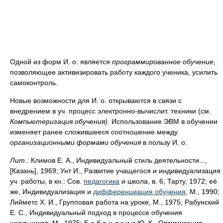
Одной из форм И. о. является
программированное обучение
,
позволяющее активизировать работу каждого ученика, усилить
самоконтроль.
Новые возможности для И. о. открываются в связи с
внедрением в уч. процесс электронно-вычислит. техники (см.
Компьютеризация обучения).
Использование ЭВМ в обучении
изменяет ранее сложившееся соотношение между
организационными формами обучения
в пользу И. о.
Лит.:
Климов Е. А., Индивидуальный стиль деятельности...,
[Казань], 1969; Унт И., Развитие учащегося и индивидуализация
уч. работы, в кн.: Сов.
педагогика
и школа, в. 6, Тарту, 1972; её
же, Индивидуализация и
дифференциация обучения
, М., 1990;
Лийметс X. И., Групповая работа на уроке, М., 1975; Рабунский
Е. С., Индивидуальный подход в процессе обучения