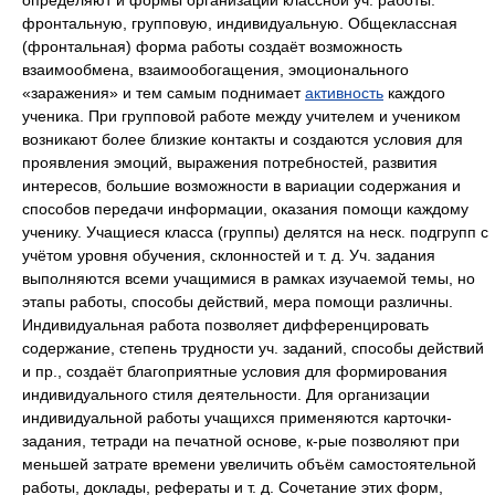
определяют и формы организации классной уч. работы:
фронтальную, групповую, индивидуальную. Общеклассная
(фронтальная) форма работы создаёт возможность
взаимообмена, взаимообогащения, эмоционального
«заражения» и тем самым поднимает
активность
каждого
ученика. При групповой работе между учителем и учеником
возникают более близкие контакты и создаются условия для
проявления эмоций, выражения потребностей, развития
интересов, большие возможности в вариации содержания и
способов передачи информации, оказания помощи каждому
ученику. Учащиеся класса (группы) делятся на неск. подгрупп с
учётом уровня обучения, склонностей и т. д. Уч. задания
выполняются всеми учащимися в рамках изучаемой темы, но
этапы работы, способы действий, мера помощи различны.
Индивидуальная работа позволяет дифференцировать
содержание, степень трудности уч. заданий, способы действий
и пр., создаёт благоприятные условия для формирования
индивидуального стиля деятельности. Для организации
индивидуальной работы учащихся применяются карточки-
задания, тетради на печатной основе, к-рые позволяют при
меньшей затрате времени увеличить объём самостоятельной
работы, доклады, рефераты и т. д. Сочетание этих форм,