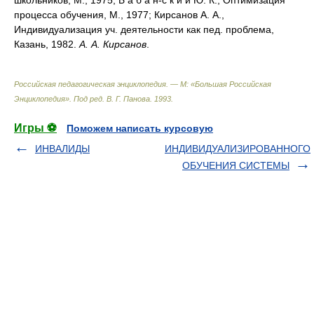
школьников, М., 1975; Б а б а н-с к и и Ю. К., Оптимизация
процесса обучения, М., 1977; Кирсанов А. А.,
Индивидуализация уч. деятельности как пед. проблема,
Казань, 1982.
А. А. Кирсанов
.
Российская педагогическая энциклопедия. — М: «Большая Российская
Энциклопедия»
.
Под ред. В. Г. Панова
.
1993
.
Игры ⚽
Поможем написать курсовую
ИНВАЛИДЫ
ИНДИВИДУАЛИЗИРОВАННОГО
ОБУЧЕНИЯ СИСТЕМЫ