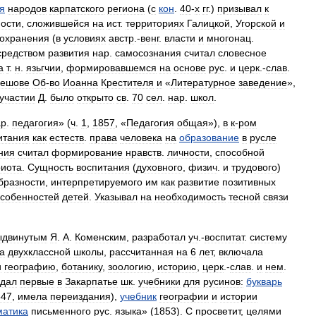
я
народов
карпатского
региона
(
с
кон
.
40
-
х
гг
.)
призывал
к
ости
,
сложившейся
на
ист
.
территориях
Галицкой
,
Угорской
и
охранения
(
в
условиях
австр
.-
венг
.
власти
и
многонац
.
средством
развития
нар
.
самосознания
считал
словесное
а
т
.
н
.
язьгчии
,
формировавшемся
на
основе
рус
.
и
церк
.-
слав
.
ешове
Об
-
во
Иоанна
Крестителя
и
«
Литературное
заведение
»,
участии
Д
.
было
открыто
св
.
70
сел
.
нар
.
школ
.
ар
.
педагогия
» (
ч
.
1
,
1857
, «
Педагогия
общая
»),
в
к
-
ром
итания
как
естеств
.
права
человека
на
образование
в
русле
ния
считал
формирование
нравств
.
личности
,
способной
риота
.
Сущность
воспитания
(
духовного
,
физич
.
и
трудового
)
бразности
,
интерпретируемого
им
как
развитие
позитивных
собенностей
детей
.
Указывал
на
необходимость
тесной
связи
ыдвинутым
Я
.
А
.
Коменским
,
разработал
уч
.-
воспитат
.
систему
а
двухклассной
школы
,
рассчитанная
на
6
лет
,
включала
и
географию
,
ботанику
,
зоологию
,
историю
,
церк
.-
слав
.
и
нем
.
здал
первые
в
Закарпатье
шк
.
учебники
для
русинов:
букварь
847
,
имела
переиздания
),
учебник
географии
и
истории
матика
письменного
рус
.
языка
» (
1853
).
С
просветит
,
целями