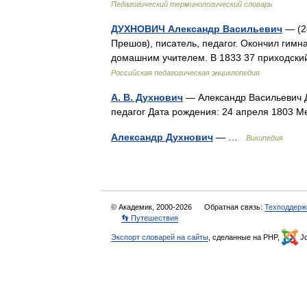
Педагогический терминологический словарь
ДУХНОВИЧ Александр Васильевич
— (24
Прешов), писатель, педагог. Окончил гимн
домашним учителем. В 1833 37 приходски
Российская педагогическая энциклопедия
А. В. Духнович
— Александр Васильевич Ду
педагог Дата рождения: 24 апреля 1803
Александр Духнович
— …
Википедия
© Академик, 2000-2026
Обратная связь:
Техподдерж
👣 Путешествия
Экспорт словарей на сайты
, сделанные на PHP,
Jo