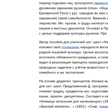
период
подъёма
нац
.-
культурного
движени
духовному
единению
русинов
(
этнич
.
общн
Буковинской
Руси
)
с
рус
.
народом
во
имя
с
окружения
)
своей
самобытности
.
Важным
творчество
.
Мн
.
произв
.
и
труды
написал
н
языков
и
местных
диалектов
.
Основал
в
Пр
с
целью
поддержки
культуры
русинов
.
При
Автор
пособия
для
учителей
сел
.
школ
«
Н
изложил
своё
понимание
народности
восп
родной
языковой
культуры
.
Целью
воспита
исполнить
обязанности
гражданина
,
и
пат
видел
в
реализации
принципа
природосоо
природных
задатков
с
учётом
возрастных
о
семейного
и
шк
.
воспитания
.
На
основе
дидактич
.
принципов
,
близких
в
для
сел
.
школ
.
Предложенная
Д
.
программ
помимо
традиц
.
предметов
нач
.
подготовк
языки
,
практич
.
дисциплины
.
Составил
и
и
«
Книжица
читальная
для
начинающих
» (
1
«
Краткий
землепис
...» (
1851
), «
Сокр
.
грам