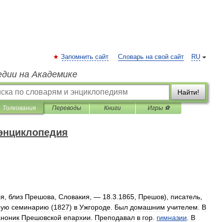
Запомнить сайт
Словарь на свой сайт
RU
едии на Академике
Найти!
Толкования
Переводы
Книги
Игры ⚽
 энциклопедия
ля
,
близ
Прешова
,
Словакия
, —
18
.
3
.
1865
,
Прешов
),
писатель
,
ную
семинарию
(
1827
)
в
Ужгороде
.
Был
домашним
учителем
.
В
аноник
Прешовской
епархии
.
Преподавал
в
гор
.
гимназии
.
В