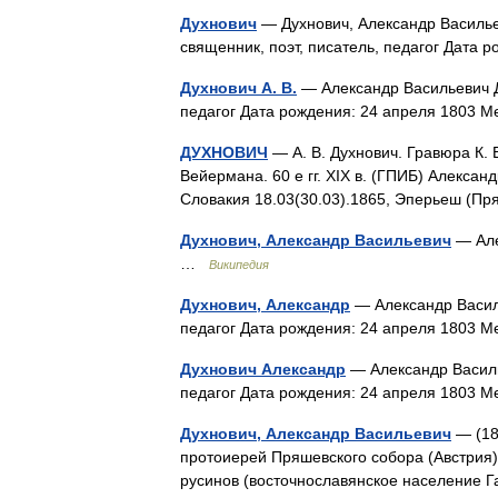
Духнович
— Духнович, Александр Василье
священник, поэт, писатель, педагог Дат
Духнович А. В.
— Александр Васильевич Ду
педагог Дата рождения: 24 апреля 1803
ДУХНОВИЧ
— А. В. Духнович. Гравюра К. В
Вейермана. 60 е гг. XIX в. (ГПИБ) Алексан
Словакия 18.03(30.03).1865, Эперьеш (
Духнович, Александр Васильевич
— Але
…
Википедия
Духнович, Александр
— Александр Василь
педагог Дата рождения: 24 апреля 1803
Духнович Александр
— Александр Василье
педагог Дата рождения: 24 апреля 1803
Духнович, Александр Васильевич
— (18
протоиерей Пряшевского собора (Австрия).
русинов (восточнославянское население Г