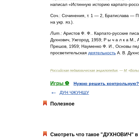
написал
«
Истинную
историю
карпато
-
росс
Соч
.
:
Сочинения
,
т
.
1
—
2
,
Братислава
—
П
на
укр
.
яз
.).
Лит
.
:
Аристов
Ф
.
Ф
..
Карпато
-
русские
писа
Духнович
,
Ужгород
,
1959
;
P
ы
ч
а
л
к
а
М
.,
Прешов
,
1959
;
Науменко
Ф
.
И
.,
Основы
пе
просветительская
деятельность
А
.
В
.
Духн
Российская
педагогическая
энциклопедия
. —
М:
«
Боль
Игры ⚽
Нужно решить контрольную?
ДУН ЧЖУНШУ
Полезное
Смотреть что такое "ДУХНОВИЧ" в 