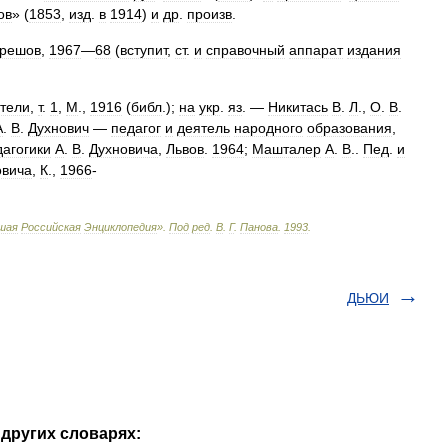
ов
» (
1853
,
изд
.
в
1914
)
и
др
.
произв
.
решов
,
1967
—
68
(
вступит
,
ст
.
и
справочный
аппарат
издания
тели
,
т
.
1
,
М
.,
1916
(
библ
.);
на
укр
.
яз
. —
Никитась
В
.
Л
.,
О
.
В
.
А
.
В
.
Духнович
—
педагог
и
деятель
народного
образования
,
дагогики
А
.
В
.
Духновича
,
Львов
.
1964
;
Машталер
А
.
В
..
Пед
.
и
овича
,
К
.,
1966
-
шая
Российская
Энциклопедия
»
.
Под
ред
.
В
.
Г
.
Панова
.
1993
.
ДЬЮИ
других словарях: