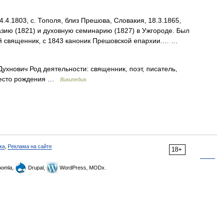
.4.1803, с. Тополя, близ Прешова, Словакия, 18.3.1865,
азию (1821) и духовную семинарию (1827) в Ужгороде. Был
й священник, с 1843 каноник Прешовской епархии.… …
хнович Род деятельности: священник, поэт, писатель,
 Место рождения …
Википедия
ка
,
Реклама на сайте
18+
omla,
Drupal,
WordPress, MODx.