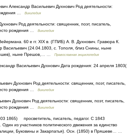
вич Александр Васильевич Духнович Род деятельности:
а рождения …
Википедия
хнович Род деятельности: священник, поэт, писатель,
 Место рождения …
Википедия
ейермана. 60 е гг. XIX в. (ГПИБ) А. В. Духнович. Гравюра К.
др Васильевич (24.04.1803, с. Тополя, близ Снины, ныне
Пряшев), ныне Прешов,… …
Православная энциклопедия
ксандр Васильевич Духнович Дата рождения: 24 апреля 1803(
евич Духнович Род деятельности: священник, поэт, писатель,
 Место рождения …
Википедия
вич Духнович Род деятельности: священник, поэт, писатель,
 Место рождения …
Википедия
03 1865) просветитель, писатель, педагог. С 1843
 Один из участников политического движения за единство
алиции, Буковины и Закарпатья). Осн. (1850) в Пряшеве… …