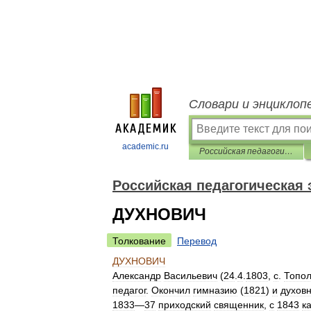
Словари и энциклоп
academic.ru
Российская педагогическая энциклопедия
Российская педагогическая
ДУХНОВИЧ
Толкование
Перевод
ДУХНОВИЧ
Александр
Васильевич
(
24
.
4
.
1803
,
с
.
Топо
педагог
.
Окончил
гимназию
(
1821
)
и
духов
1833
—
37
приходский
священник
,
с
1843
к