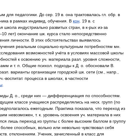
ным
для
педагогики
.
До
сер
.
19
в
.
она
трактовалась
гл
.
обр
.
в
ника
в
рамках
индивид
,
обучения
.
В
кон
.
19
в
.
с
ая
школа
индустриально
развитых
стран
,
в
к
-
рых
из
-
за
—
10
лет
)
окончание
шк
.
курса
стало
непосредственно
ения
личности
.
В
этих
обстоятельствах
выявилось
бучения
реальным
социально
-
культурным
потребностям
мн
.
сследования
возможностей
учёта
в
условиях
массовой
школы
обностей
к
освоению
уч
.
материала
разл
.
уровня
сложности
,
рамм
и
т
.
п
.
Общие
психол
.
подходы
к
Д
.
о
.
обосновали
В
.
разл
.
варианты
организации
городской
шк
.
сети
(
см
.,
напр
.,
уч
.-
воспитат
.
процесса
в
школах
,
в
частности
ы
.
виды
Д
.
о
.,
среди
них
—
дифференциация
по
способностям
.
ыдущем
классе
учащиеся
распределялись
на
неск
.
групп
(
по
редполагалось
ежегодным
.
Практика
показала
,
что
переход
из
шим
невозможен
,
т
.
к
.
уровень
освоения
уч
.
материала
в
них
лся
лишь
переход
из
группы
с
более
высоким
баллом
в
группу
более
способных
,
вольно
или
невольно
чувствовал
себя
вств
.
отклонениям
.
Ученик
,
зачисленный
в
класс
для