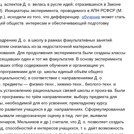
ц
.
аспектов
Д
.
о
.
велась
в
русле
идей
,
отразившихся
в
Законе
8
).
Инициаторы
эксперимента
,
проводимого
в
АПН
РСФСР
(
М
.
р
.),
исходили
из
того
,
что
дифференцир
.
обучение
может
стать
щей
обществ
.
интересам
и
обеспечивающей
подготовку
едрению
Д
.
о
.
в
школу
в
рамках
факультативных
занятий
.
атем
снизилась
из
-
за
недостаточной
материальной
нования
.
Для
продолжения
эксперимента
были
созданы
классы
сещавших
один
и
тот
же
факультатив
.
В
основу
эксперимента
ивших
отбор
содержания
обучения
и
организацию
уч
.
.
программами
для
ср
.
школы
единый
объём
общего
ециальности
);
в
соответствии
с
направлениями
Д
.
о
.
ч
.
предметы
—
физико
-
техн
.,
химико
-
техн
.,
биолого
-
техн
.
и
сь
установлению
рациональных
связей
школы
и
произ
-
ва
.
Были
е
программы
по
трём
направлениям:
выбору
предмета
для
ны
,
необходимой
для
его
усвоения
;
прикладному
курсу
.
ло
развития
учащихся
в
др
.
направлениях
.
Сформулированная
вызвали
неоднозначную
оценку
в
пед
.
лит
-
ре
,
выявили
ончаров
,
Мельников
и
др
.)
считали
,
что
Д
.
о
.
позволяет
создать
ид
,
способностей
и
интересов
учащихся
,
т
.
к
.
даёт
возможность