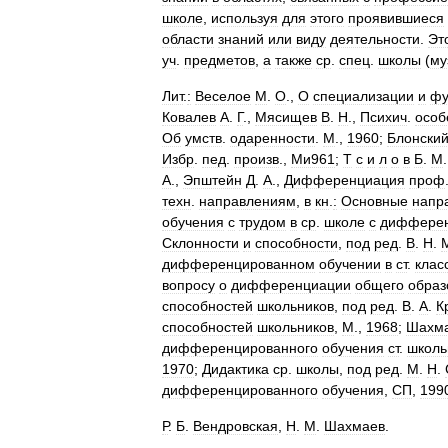
школе
,
используя
для
этого
проявившиеся
области
знаний
или
виду
деятельности
.
Эт
уч
.
предметов
,
а
также
ср
.
спец
.
школы
(
му
Лит
.
:
Веселое
М
.
О
.,
О
специализации
и
фу
Ковалев
А
.
Г
.,
Мясищев
В
.
Н
.,
Психич
.
особ
Об
умств
.
одаренности
.
М
.,
1960
;
Блонски
Избр
.
пед
.
произв
.,
Ми961
;
Т
с
и
л
о
в
Б
.
М
А
.,
Эпштейн
Д
.
А
.,
Дифференциация
проф
техн
.
направлениям
,
в
кн
.
:
Основные
напр
обучения
с
трудом
в
ср
.
школе
с
диффере
Склонности
и
способности
,
под
ред
.
В
.
Н
.
дифференцированном
обучении
в
ст
.
клас
вопросу
о
дифференциации
общего
образ
способностей
школьников
,
под
ред
.
В
.
А
.
К
способностей
школьников
,
М
.,
1968
;
Шахм
дифференцированного
обучения
ст
.
школь
1970
;
Дидактика
ср
.
школы
,
под
ред
.
М
.
Н
.
дифференцированного
обучения
,
СП
,
199
Р
.
Б
.
Вендровская
,
H
.
M
.
Шахмаев
.