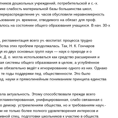
тников
дошкольных
учреждений
,
потребительской
и
с
.-
х
.
ике
слабость
материальной
базы
большинства
школ
,
перераспределение
уч
.
часов
обусловили
неравномерность
ьзование
уч
.
времени
,
отводимого
на
обязат
.
для
проф
.
алось
на
состоянии
общего
образования
учащихся
.
В
нач
.
30
-
х
,
регламентация
всего
уч
.-
воспитат
.
процесса
трудно
ботка
этих
проблем
продолжалась
.
Так
,
Н
.
К
.
Гончаров
дя
из
двух
основных
групп
наук
—
наук
о
природе
и
о
я
,
Д
.
о
.
могла
использоваться
как
средство
расширения
и
ая
системы
общего
образования
в
целом
,
а
углублённое
не
обязательно
ведёт
к
игнорированию
одного
из
них
.
Однако
те
годы
поддержки
пед
.
общественности
.
Это
было
ед
.
науки
и
прямолинейным
пониманием
принципа
единства
ела
актуальность
.
Этому
способствовали
прежде
всего
егламентированная
,
унифицированная
,
слабо
связанная
с
ко
демокр
.
устремлениям
общества
,
но
и
требованиям
науч
.-
чи
не
только
более
полного
удовлетворения
интересов
и
ивной
спец
.
подготовки
школьников
к
участию
в
обществ
.