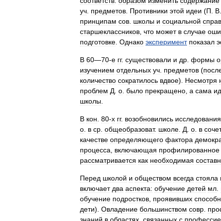
соответств
.
образом
изменить
содержание
уч
.
предметов
.
Противники
этой
идеи
(
П
.
В
принципам
сов
.
школы
и
социальной
спра
старшеклассников
,
что
может
в
случае
оши
подготовке
.
Однако
эксперимент
показал
э
В
60
—
70
-
е
гг
.
существовали
и
др
.
формы
о
изучением
отдельных
уч
.
предметов
(
посл
количество
сократилось
вдвое
).
Несмотря
проблем
Д
.
о
.
было
прекращено
,
а
сама
и
школы
.
В
кон
.
80
-
х
гг
.
возобновились
исследования
о
.
в
ср
.
общеобразоват
.
школе
.
Д
.
о
.
в
соче
качестве
определяющего
фактора
демокр
процесса
,
включающая
профилированное
рассматривается
как
необходимая
состав
Перед
школой
и
обществом
всегда
стояла
включает
два
аспекта:
обучение
детей
мл
.
обучение
подростков
,
проявивших
способн
дети
).
Овладение
большинством
совр
.
про
знаний
в
областях
,
связанных
с
профессие