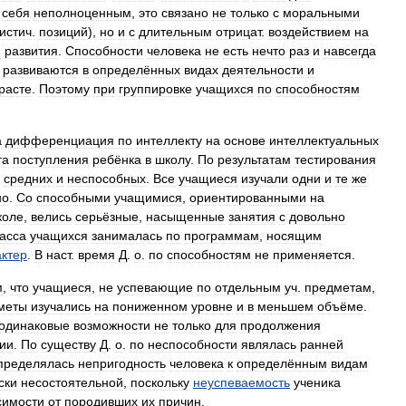
себя
неполноценным
,
это
связано
не
только
с
моральными
истич
.
позиций
),
но
и
с
длительным
отрицат
.
воздействием
на
и
развития
.
Способности
человека
не
есть
нечто
раз
и
навсегда
развиваются
в
определённых
видах
деятельности
и
расте
.
Поэтому
при
группировке
учащихся
по
способностям
а
дифференциация
по
интеллекту
на
основе
интеллектуальных
та
поступления
ребёнка
в
школу
.
По
результатам
тестирования
,
средних
и
неспособных
.
Все
учащиеся
изучали
одни
и
те
же
но
.
Со
способными
учащимися
,
ориентированными
на
коле
,
велись
серьёзные
,
насыщенные
занятия
с
довольно
асса
учащихся
занималась
по
программам
,
носящим
актер
.
В
наст
.
время
Д
.
о
.
по
способностям
не
применяется
.
м
,
что
учащиеся
,
не
успевающие
по
отдельным
уч
.
предметам
,
меты
изучались
на
пониженном
уровне
и
в
меньшем
объёме
.
одинаковые
возможности
не
только
для
продолжения
ии
.
По
существу
Д
.
о
.
по
неспособности
являлась
ранней
пределялась
непригодность
человека
к
определённым
видам
ски
несостоятельной
,
поскольку
неуспеваемость
ученика
симости
от
породивших
их
причин
.