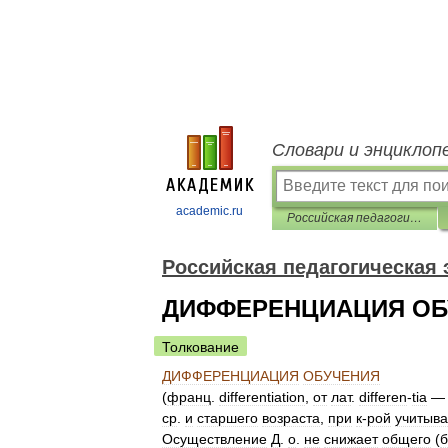
Словари и энциклоп
academic.ru
Российская педагогическая энциклопедия
Российская педагогическая
ДИФФЕРЕНЦИАЦИЯ ОБ
Толкование
ДИФФЕРЕНЦИАЦИЯ
ОБУЧЕНИЯ
(
франц
.
differentiation
,
от
лат
.
differen
-
tia
ср
.
и
старшего
возраста
,
при
к
-
рой
учитыв
Осуществление
Д
.
о
.
не
снижает
общего
(
б