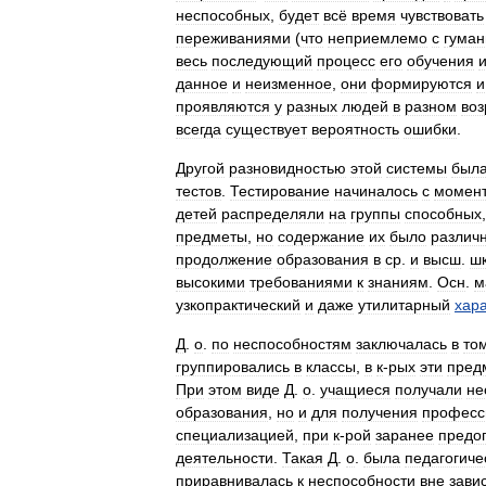
неспособных
,
будет
всё
время
чувствовать
переживаниями
(
что
неприемлемо
с
гуман
весь
последующий
процесс
его
обучения
данное
и
неизменное
,
они
формируются
и
проявляются
у
разных
людей
в
разном
воз
всегда
существует
вероятность
ошибки
.
Другой
разновидностью
этой
системы
был
тестов
.
Тестирование
начиналось
с
момен
детей
распределяли
на
группы
способных
предметы
,
но
содержание
их
было
различ
продолжение
образования
в
ср
.
и
высш
.
ш
высокими
требованиями
к
знаниям
.
Осн
.
м
узкопрактический
и
даже
утилитарный
хар
Д
.
о
.
по
неспособностям
заключалась
в
то
группировались
в
классы
,
в
к
-
рых
эти
пред
При
этом
виде
Д
.
о
.
учащиеся
получали
не
образования
,
но
и
для
получения
професс
специализацией
,
при
к
-
рой
заранее
предо
деятельности
.
Такая
Д
.
о
.
была
педагогиче
приравнивалась
к
неспособности
вне
зави