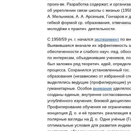
произ
-
ве
.
Разработка
содержат
,
и
организа
об
укреплении
связи
школы
с
жизнью
(
195
А
.
Мельников
,
А
.
А
.
Арсеньев
,
Гончаров
и
д
гибкой
формой
ср
.
образования
,
отвечаю
молодёжи
к
практич
.
деятельности
.
С
1958
/
59
уч
.
г
.
начался
эксперимент
по
вн
Выявившаяся
вначале
их
эффективность
з
обеспеченности
и
слабого
науч
.-
пед
.
обос
по
интересам
,
объединившие
учеников
,
по
был
заложен
ряд
теоретич
.
идей
,
определ
процесса
.
Сохранился
установленный
гос
образования
(
независимо
от
избранной
сп
выделялись
ведущие
(
профилирующие
)
у
гуманитарные
.
Особое
внимание
уделяло
созданы
единые
,
внутренне
согласованны
углублённого
изучения
;
близкой
дисципли
Профилирование
обучения
не
ограничива
концепция
Д
.
о
.
и
её
практич
.
реализация
полярные
взгляды
на
Д
.
о
.
Одни
учёные
(
Г
оптимальные
условия
для
развития
индив