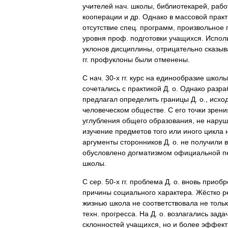
учителей
нач
.
школы
,
библиотекарей
,
рабо
кооперации
и
др
.
Однако
в
массовой
практ
отсутствие
спец
.
программ
,
произвольное
уровня
проф
.
подготовки
учащихся
.
Испол
уклонов
дисциплины
,
отрицательно
сказыв
гг
.
профуклоны
были
отменены
.
С
нач
.
30
-
х
гг
.
курс
на
единообразие
школы
сочетались
с
практикой
Д
.
о
.
Однако
разра
предлагал
определить
границы
Д
.
о
.,
исхо
человеческом
обществе
.
С
его
точки
зрени
углубления
общего
образования
,
не
наруш
изучение
предметов
того
или
иного
цикла
аргументы
сторонников
Д
.
о
.
не
получили
в
обусловлено
догматизмом
официальной
п
школы
.
С
сер
.
50
-
х
гг
.
проблема
Д
.
о
.
вновь
приобр
причины
социального
характера
.
Жёстко
р
жизнью
школа
не
соответствовала
не
толь
техн
.
прогресса
.
На
Д
.
о
.
возлагались
зада
склонностей
учащихся
,
но
и
более
эффект