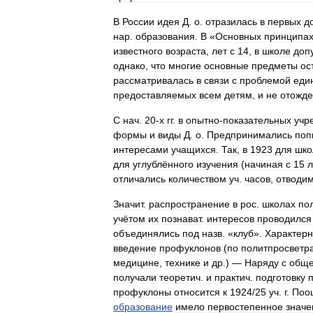
В
России
идея
Д
.
о
.
отразилась
в
первых
д
нар
.
образования
.
В
«
Основных
принципа
известного
возраста
,
лет
с
14
,
в
школе
доп
однако
,
что
многие
основные
предметы
ос
рассматривалась
в
связи
с
проблемой
еди
предоставляемых
всем
детям
,
и
не
отожде
С
нач
.
20
-
х
гг
.
в
опытно
-
показательных
учр
формы
и
виды
Д
.
о
.
Предпринимались
поп
интересами
учащихся
.
Так
,
в
1923
для
шко
для
углублённого
изучения
(
начиная
с
15
л
отличались
количеством
уч
.
часов
,
отводи
Значит
.
распространение
в
рос
.
школах
по
учётом
их
познават
.
интересов
проводился
объединялись
под
назв
. «
клуб
».
Характер
введение
профуклонов
(
по
политпросветр
медицине
,
технике
и
др
.) —
Наряду
с
обще
получали
теоретич
.
и
практич
.
подготовку
профуклоны
относится
к
1924
/
25
уч
.
г
.
Поо
образование
имело
первостепенное
значе