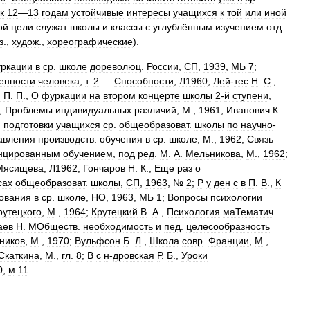
к
12
—
13
годам
устойчивые
интересы
учащихся
к
той
или
иной
ой
цели
служат
школы
и
классы
с
углублённым
изучением
отд
.
з
.,
худож
.,
хореографические
).
ркации
в
ср
.
школе
дореволюц
.
России
,
СП
,
1939
,
МЬ
7
;
енности
человека
,
т
.
2
—
Способности
,
Л1960
;
Лей
-
тес
Н
.
С
.,
й
П
.
П
.,
О
фуркации
на
втором
концерте
школы
2
-
й
ступени
,
.,
Проблемы
индивидуальных
различий
,
М
.,
1961
;
Иванович
К
.
.
подготовки
учащихся
ср
.
общеобразоват
.
школы
по
научно
-
авления
производств
.
обучения
в
ср
.
школе
,
М
.,
1962
;
Связь
нцированным
обучением
,
под
ред
.
М
.
А
.
Мельникова
,
М
.,
1962
;
Мясищева
,
Л1962
;
Гончаров
Н
.
К
.,
Еще
раз
о
сах
общеобразоват
.
школы
,
СП
,
1963
, №
2
;
P
у
ден
с
в
П
.
В
.,
К
ования
в
ср
.
школе
,
НО
,
1963
,
МЬ
1
;
Вопросы
психологии
рутецкого
,
М
.,
1964
;
Крутецкий
В
.
А
.,
Психология
маТематич
.
аев
Н
.
МОбществ
.
необходимость
и
пед
.
целесообразность
ников
,
М
.,
1970
;
Вульфсон
Б
.
Л
.,
Школа
совр
.
Франции
,
М
.,
Скаткина
,
M
.,
гл
.
8
;
В
с
н
-
дровская
Р
.
Б
.,
Уроки
0
,
м
11
.