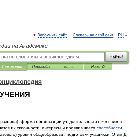
Запомнить сайт
Словарь на свой сайт
RU
едии на Академике
Найти!
Толкования
Переводы
Книги
Игры ⚽
 энциклопедия
УЧЕНИЯ
—
разница
),
форма
организации
уч
.
деятельности
школьников
аются
их
склонности
,
интересы
и
проявившиеся
способности
.
азового
)
уровня
общеобразоват
.
подготовки
учащихся
.
Этим
Д
.