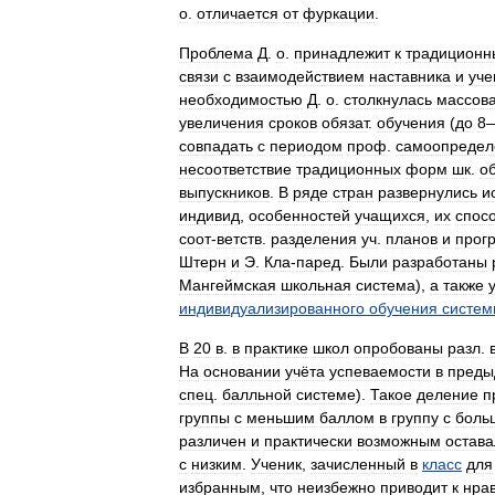
о
.
отличается
от
фуркации
.
Проблема
Д
.
о
.
принадлежит
к
традицион
связи
с
взаимодействием
наставника
и
уче
необходимостью
Д
.
о
.
столкнулась
массов
увеличения
сроков
обязат
.
обучения
(
до
8
совпадать
с
периодом
проф
.
самоопредел
несоответствие
традиционных
форм
шк
.
о
выпускников
.
В
ряде
стран
развернулись
и
индивид
,
особенностей
учащихся
,
их
спос
соот
-
ветств
.
разделения
уч
.
планов
и
прог
Штерн
и
Э
.
Кла
-
паред
.
Были
разработаны
Мангеймская
школьная
система
),
а
также
индивидуализированного
обучения
систем
В
20
в
.
в
практике
школ
опробованы
разл
.
На
основании
учёта
успеваемости
в
пред
спец
.
балльной
системе
).
Такое
деление
п
группы
с
меньшим
баллом
в
группу
с
боль
различен
и
практически
возможным
остава
с
низким
.
Ученик
,
зачисленный
в
класс
для
избранным
,
что
неизбежно
приводит
к
нра