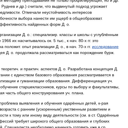
и
методику
преподавания
не
только
профилирующих
,
но
и
др
.
.
Руднев
и
др
.)
считали
,
что
выдвинутый
подход
угрожает
ведливости
.
Отмечали
неустойчивость
интересов
бочности
выбора
нанести
им
ущерб
в
общеобразоват
.
ффективность
найденных
форм
Д
.
о
.
рганизации
Д
.
о
.
:
специализир
.
классы
и
школы
с
углублённым
е
1966
их
насчитывалось
ок
.
5
тыс
.,
к
нач
.
80
-
х
гг
.
это
на
положит
.
опыт
реализации
Д
.
о
.,
в
нач
.
70
-
х
гг
.
исследование
дея
Д
.
о
.
продолжала
рассматриваться
как
порождение
бурж
.
теоретич
.
и
практич
.
аспектов
Д
.
о
.
Разработана
концепция
Д
.
тании
с
единством
базового
образования
рассматривается
в
атизации
и
гуманизации
образования
.
Дифференциация
уч
.
обучение
старшеклассников
,
курсы
по
выбору
и
факультативы
,
ная
часть
общего
конструирования
уч
.
плана
.
проблема
выявления
и
обучения
одарённых
детей
,
к
-
рая
возраста
с
ранним
(
ускоренным
)
умственным
развитием
и
ости
к
тому
или
иному
виду
деятельности
(
см
.
в
ст
.
Одарённые
фессий
требует
широкого
общего
образования
и
глубоких
й
.
Специалиста
необходимо
начинать
готовить
уже
в
ср
.