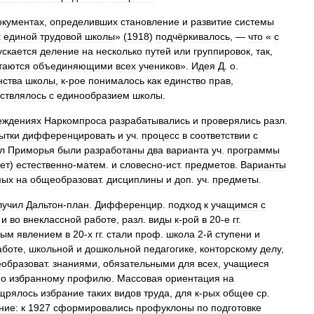
окументах
,
определивших
становление
и
развитие
системы
х
единой
трудовой
школы
» (
1918
)
подчёркивалось
, —
что
«
с
ускается
деление
на
несколько
путей
или
группировок
,
так
,
таются
объединяющими
всех
учеников
».
Идея
Д
.
о
.
нства
школы
,
к
-
рое
понималось
как
единство
прав
,
ствлялось
с
единообразием
школы
.
еждениях
Наркомпроса
разрабатывались
и
проверялись
разл
.
ытки
дифференцировать
и
уч
.
процесс
в
соответствии
с
л
Приморья
были
разработаны
два
варианта
уч
.
программы
ет
)
естественно
-
матем
.
и
словесно
-
ист
.
предметов
.
Варианты
мых
на
общеобразоват
.
дисциплины
и
доп
.
уч
.
предметы
.
лучил
Дальтон
-
план
.
Дифференцир
.
подход
к
учащимся
с
и
во
внеклассной
работе
,
разл
.
виды
к
-
рой
в
20
-
е
гг
.
ным
явлением
в
20
-
х
гг
.
стали
проф
.
школа
2
-
й
ступени
и
аботе
,
школьной
и
дошкольной
педагогике
,
конторскому
делу
,
образоват
.
знаниями
,
обязательными
для
всех
,
учащиеся
по
избранному
профилю
.
Массовая
ориентация
на
щрялось
избрание
таких
видов
труда
,
для
к
-
рых
общее
ср
.
ние:
к
1927
сформировались
профуклоны
по
подготовке