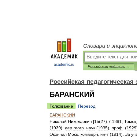
Словари и энциклоп
academic.ru
Российская педагогическая энциклопедия
Российская педагогическая
БАРАНСКИЙ
Толкование
Перевод
БАРАНСКИЙ
Николай
Николаевич
[
15
(
27
).
7
.
1881
,
Томск
(
1939
),
дер
геогр
.
наук
(
1935
),
проф
. (
1929
Окончил
Моск
.
коммерч
.
ин
-
т
(
1914
).
За
уч