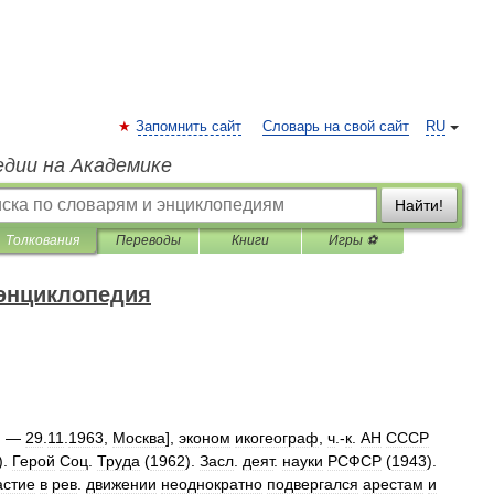
Запомнить сайт
Словарь на свой сайт
RU
едии на Академике
Найти!
Толкования
Переводы
Книги
Игры ⚽
 энциклопедия
, —
29
.
11
.
1963
,
Москва
],
эконом
икогеограф
,
ч
.-
к
.
АН
СССР
).
Герой
Соц
.
Труда
(
1962
).
Засл
.
деят
.
науки
РСФСР
(
1943
).
астие
в
рев
.
движении
неоднократно
подвергался
арестам
и