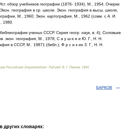
Ист
.
обзор
учебников
географии
(
1876
-
1934
),
М
.,
1954
;
Очерки
Экон
.
география
в
ср
.
школе
.
Экон
.
география
в
высш
.
школе
,
ографии
,
М
.,
1960
;
Экон
.
картография
,
М
.,
1962
(
совм
.
с
А
.
И
.
.,
1980
.
библиографии
ученых
СССР
.
Серия
геогр
.
наук
,
в
.
4
);
Соловьев
ов
.
экон
.
география
,
М
.,
1978
;
С
а
у
ш
-
к
и
и
Ю
.
Г
.,
H
.
H
.
рафия
в
СССР
,
M
..
19871
(
библ
.);
Ф
p
с
и
к
ин
3
.
Г
.,
Н
.
Н
.
шая
Российская
Энциклопедия
»
.
Под
ред
.
В
.
Г
.
Панова
.
1993
.
БАРКОВ
в других словарях: