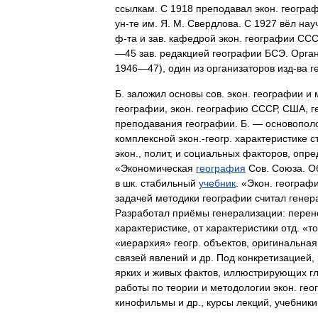
ссылкам
.
С
1918
преподавал
экон
.
геогра
ун
-
те
им
.
Я
.
М
.
Свердлова
.
С
1927
вёл
нау
ф
-
та
и
зав
.
кафедрой
экон
.
географии
ССС
—
45
зав
.
редакцией
географии
БСЭ
.
Орга
1946
—
47
),
один
из
организаторов
изд
-
ва
г
Б
.
заложил
основы
сов
.
экон
.
географии
и
географии
,
экон
.
географию
СССР
,
США
,
г
преподавания
географии
.
Б
. —
основопол
комплексной
экон
.-
геогр
.
характеристике
с
экон
.,
полит
,
и
социальных
факторов
,
опре
«
Экономическая
география
Сов
.
Союза
.
О
в
шк
.
стабильный
учебник
. «
Экон
.
географ
задачей
методики
географии
считал
генер
Разработал
приёмы
генерализации:
перен
характеристике
,
от
характеристики
отд
. «
то
«
иерархия
»
геогр
.
объектов
,
оригинальная
связей
явлений
и
др
.
Под
конкретизацией
,
ярких
и
живых
фактов
,
иллюстрирующих
г
работы
по
теории
и
методологии
экон
.
гео
кинофильмы
и
др
.,
курсы
лекций
,
учебники