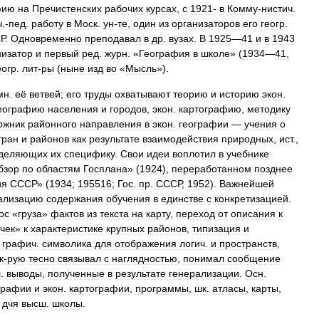
фию
на
Пречистенских
рабочих
курсах
,
с
1921
-
в
Комму
-
нистич
.
ч
.-
пед
.
работу
в
Моск
.
ун
-
те
,
один
из
организаторов
его
геогр
.
Р
.
Одновременно
преподавал
в
др
.
вузах
.
В
1925
—
41
и
в
1943
низатор
и
первый
ред
.
журн
. «
География
в
школе
» (
1934
—
41
,
еогр
.
лит
-
ры
(
ныне
изд
во
«
Мысль
»).
мн
.
её
ветвей
;
его
труды
охватывают
теорию
и
историю
экон
.
еографию
населения
и
городов
,
экон
.
картографию
,
методику
ожник
районного
направления
в
экон
.
географии
—
учения
о
тран
и
районов
как
результате
взаимодействия
природных
,
ист
.,
деляющих
их
специфику
.
Свои
идеи
воплотил
в
учебнике
бзор
по
областям
Госплана
» (
1924
),
переработанном
позднее
ия
СССР
» (
1934
;
195516
;
Гос
.
пр
.
СССР
,
1952
).
Важнейшей
ализацию
содержания
обучения
в
единстве
с
конкретизацией
.
ос
«
груза
»
фактов
из
текста
на
карту
,
переход
от
описания
к
чек
»
к
характеристике
крупных
районов
,
типизация
и
графич
.
символика
для
отображения
логич
.
и
пространств
,
к
-
рую
тесно
связывал
с
наглядностью
,
понимал
сообщение
л
.
выводы
,
полученные
в
результате
генерализации
.
Осн
.
графии
и
экон
.
картографии
,
программы
,
шк
.
атласы
,
карты
,
дчя
высш
.
школы
.