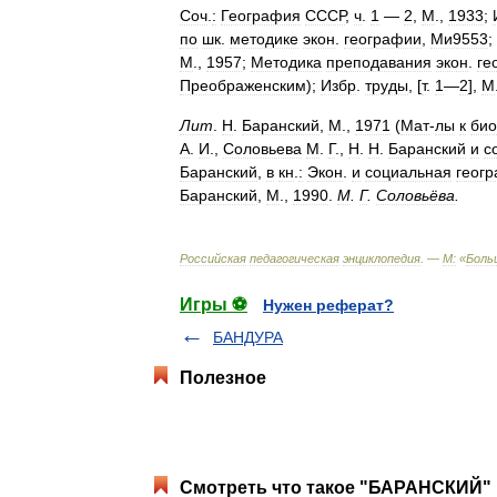
Соч
.
:
География
СССР
,
ч
.
1
—
2
,
М
.,
1933
;
по
шк
.
методике
экон
.
географии
,
Ми9553
;
М
.,
1957
;
Методика
преподавания
экон
.
ге
Преображенским
);
Избр
.
труды
, [
т
.
1
—
2
],
М
Лит
.
Н
.
Баранский
,
М
.,
1971
(
Мат
-
лы
к
био
А
.
И
.,
Соловьева
М
.
Г
.,
H
.
H
.
Баранский
и
с
Баранский
,
в
кн
.
:
Экон
.
и
социальная
геог
Баранский
,
М
.,
1990
.
М
.
Г
.
Соловьёва
.
Российская
педагогическая
энциклопедия
. —
М:
«
Боль
Игры ⚽
Нужен реферат?
БАНДУРА
Полезное
Смотреть что такое "БАРАНСКИЙ" 