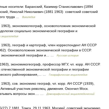
ые носители: Баранский, Казимир Станиславович (1894
нский, Николай Николаевич (1881 1963) советский советский
ского труда …
Википедия
 1963), экономикогеограф, основоположник экономической
одологии социально экономической географии и
 энциклопедия
1963), географ и картограф, член корреспондент АН СССР
1962). Основоположник экономической географии в СССР.
но экономической географии и… …
Русская история
963), экономикогеограф, профессор МГУ, чл. корр. АН СССР.
 отечественной экономической географии и географии
мического районирования,… …
Географическая энциклопедия
963), сов. экономико географ, чл. корр. АН СССР (1939),
. Активный участник революц. движения. Окончил Моск.
рабатывать вопросы экон.… …
Демографический энциклопедический
.7.1881, Томск, 29.11.1963, Москва], советский экономико