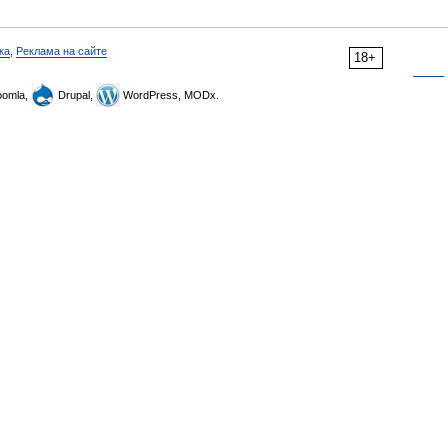
ка
,
Реклама на сайте
18+
omla,
Drupal,
WordPress, MODx.