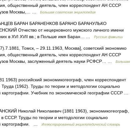
ния, общественный деятель, член корреспондент АН СССР
х вузов Москвы,… …
Большая советская энциклопедия
НЦЕВ БАРАН БАРАНЕНКОВ БАРАНО БАРАНУЛЬКО
КИЙ Отчество от нецерковного мужского личного имени
усских в XVI XVII вв.; в Польше имя Баран… …
Русские фамилии
).7.1881, Томск, ‒ 29.11.1963, Москва], советский экономико
ния, общественный деятель, член корреспондент АН СССР
х вузов Москвы, заслуженный деятель науки РСФСР… …
Большая
1 1963) российский экономикогеограф, член корреспондент
 Труда (1962). Труды по теории и методологии социально
й картографии. Учебник по экономической географии СССР …
НСКИЙ Николай Николаевич (1881 1963), экономикогеограф,
 в СССР. Труды по теории и методологии социально
кой картографии. …
Иллюстрированный энциклопедический словарь