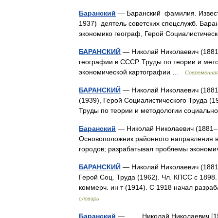
Баранский
— Баранский фамилия. Известн
1937) деятель советских спецслужб. Бара
экономико географ, Герой Социалистиче
БАРАНСКИЙ
— Николай Николаевич (1881
географии в СССР. Труды по теории и мет
экономической картографии …
Современная
БАРАНСКИЙ
— Николай Николаевич (1881 
(1939), Герой Социалистического Труда (
Труды по теории и методологии социаль
Баранский
— Николай Николаевич (1881–1
Основоположник районного направления в
городов; разрабатывал проблемы эконо
БАРАНСКИЙ
— Николай Николаевич (1881 1
Герой Соц. Труда (1962). Чл. КПСС с 1898
коммерч. ин т (1914). С 1918 начал раз
словарь
Баранский
— Николай Николаевич [15(27)