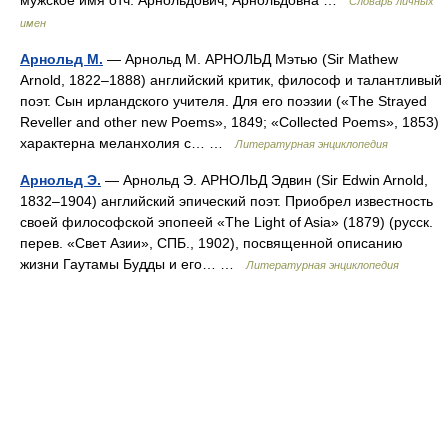
мужское имя отч. Арнольдович, Арнольдовна …
Словарь личных
имен
Арнольд М.
— Арнольд М. АРНОЛЬД Мэтью (Sir Mathew
Arnold, 1822–1888) английский критик, философ и талантливый
поэт. Сын ирландского учителя. Для его поэзии («The Strayed
Reveller and other new Poems», 1849; «Collected Poems», 1853)
характерна меланхолия с… …
Литературная энциклопедия
Арнольд Э.
— Арнольд Э. АРНОЛЬД Эдвин (Sir Edwin Arnold,
1832–1904) английский эпический поэт. Приобрел известность
своей философской эпопеей «The Light of Asia» (1879) (русск.
перев. «Свет Азии», СПБ., 1902), посвященной описанию
жизни Гаутамы Будды и его… …
Литературная энциклопедия