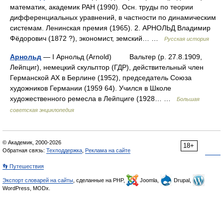
математик, академик РАН (1990). Осн. труды по теории
дифференциальных уравнений, в частности по динамическим
системам. Ленинская премия (1965). 2. АРНОЛЬД Владимир
Фёдорович (1872 ?), экономист, земский… …
Русская история
Арнольд
— I Арнольд (Arnold) Вальтер (p. 27.8.1909,
Лейпциг), немецкий скульптор (ГДР), действительный член
Германской АХ в Берлине (1952), председатель Союза
художников Германии (1959 64). Учился в Школе
художественного ремесла в Лейпциге (1928… …
Большая
советская энциклопедия
© Академик, 2000-2026
18+
Обратная связь:
Техподдержка
,
Реклама на сайте
👣 Путешествия
Экспорт словарей на сайты
, сделанные на PHP,
Joomla,
Drupal,
WordPress, MODx.