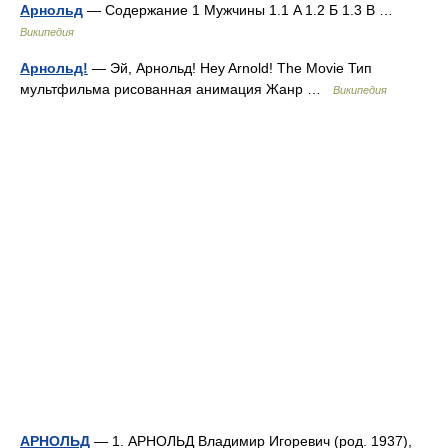
Арнольд
— Содержание 1 Мужчины 1.1 A 1.2 Б 1.3 В …
Википедия
Арнольд!
— Эй, Арнольд! Hey Arnold! The Movie Тип
мультфильма рисованная анимация Жанр …
Википедия
АРНОЛЬД
— 1. АРНОЛЬД Владимир Игоревич (род. 1937),