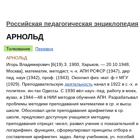
Российская педагогическая энциклопедия
АРНОЛЬД
Толкование
Перевод
АРНОЛЬД
Игорь Владимирович [6(19).3. 1900, Харьков, — 20.10.1948,
Москва], математик, методист, ч.-к. АПН РСФСР (1947), дер
пед. наук (1942), проф. (1943). Окончил физ.-мат. ф-т МГУ
(1929). Преподавательскую
деятельность
начал в 1922 в с.-х. и
политехн. ин-тах Одессы. С 1930 вёл науч.-пед. работу в моек,
вузах, в 1944—48 в НИИ методов обучения АПН. Разрабатывал
проблемы методики преподавания математики в ср. и высш.
школе. Обосновал цели преподавания арифметики в ср.
школе, предложил доступную учащимся методику
преподавания отрицат. чисел, развил учение о показательной и
логарифмич. функциях, сформулировал принципы отбора и
составления арифметич. задач. Автор учебников, уч. пособий