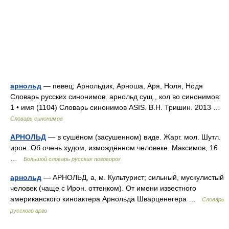
арнольд
— певец; Арнольдик, Арноша, Аря, Ноля, Нодя
Словарь русских синонимов. арнольд сущ., кол во синонимов:
1 • имя (1104) Словарь синонимов ASIS. В.Н. Тришин. 2013 …
Словарь синонимов
АРНОЛЬД
— в сушёном (засушенном) виде. Жарг. мол. Шутл.
ирон. Об очень худом, измождённом человеке. Максимов, 16
…
Большой словарь русских поговорок
арнольд
— АРНОЛЬД, а, м. Культурист; сильный, мускулистый
человек (чаще с Ирон. оттенком). От имени известного
американского киноактера Арнольда Шварценегера …
Словарь
русского арго