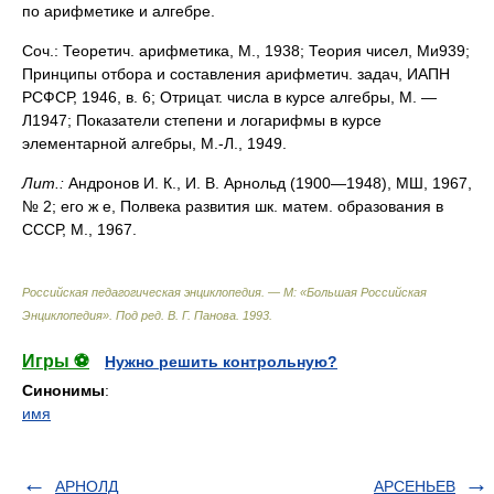
по арифметике и алгебре.
Соч.: Теоретич. арифметика, М., 1938; Теория чисел, Ми939;
Принципы отбора и составления арифметич. задач, ИАПН
РСФСР, 1946, в. 6; Отрицат. числа в курсе алгебры, М. —
Л1947; Показатели степени и логарифмы в курсе
элементарной алгебры, М.-Л., 1949.
Лит.:
Андронов И. К., И. В. Арнольд (1900—1948), МШ, 1967,
№ 2; его ж е, Полвека развития шк. матем. образования в
СССР, М., 1967.
Российская педагогическая энциклопедия. — М: «Большая Российская
Энциклопедия»
.
Под ред. В. Г. Панова
.
1993
.
Игры ⚽
Нужно решить контрольную?
Синонимы
:
имя
АРНОЛД
АРСЕНЬЕВ