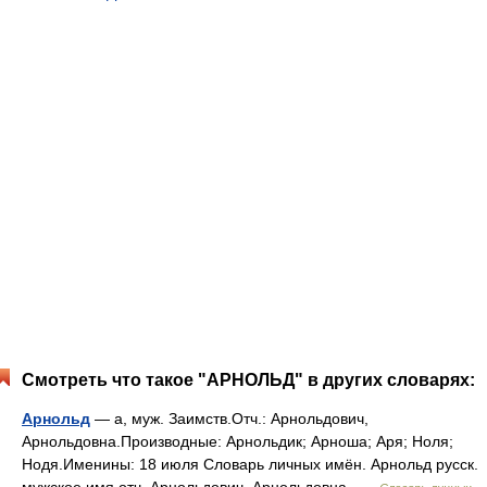
Смотреть что такое "АРНОЛЬД" в других словарях:
Арнольд
— а, муж. Заимств.Отч.: Арнольдович,
Арнольдовна.Производные: Арнольдик; Арноша; Аря; Ноля;
Нодя.Именины: 18 июля Словарь личных имён. Арнольд русск.