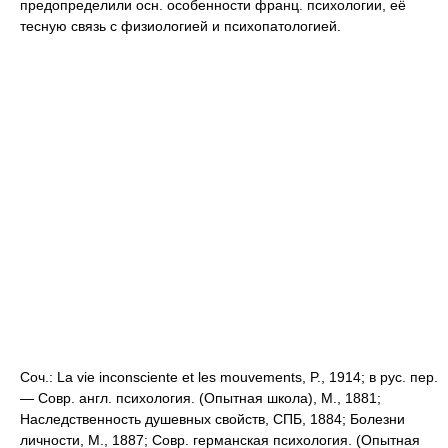
предопределили осн. особенности франц. психологии, её
тесную связь с физиологией и психопатологией.
Соч.: La vie inconsciente et les mouvements, P., 1914; в рус. пер.
— Совр. англ. психология. (Опытная школа), М., 1881;
Наследственность душевных свойств, СПБ, 1884; Болезни
личности, М., 1887; Совр. германская психология. (Опытная