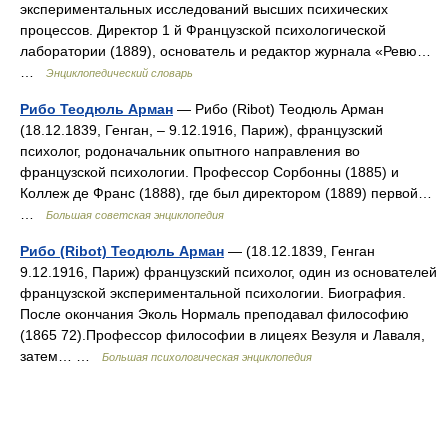
экспериментальных исследований высших психических
процессов. Директор 1 й Французской психологической
лаборатории (1889), основатель и редактор журнала «Ревю…
…
Энциклопедический словарь
Рибо Теодюль Арман
— Рибо (Ribot) Теодюль Арман
(18.12.1839, Генган, ‒ 9.12.1916, Париж), французский
психолог, родоначальник опытного направления во
французской психологии. Профессор Сорбонны (1885) и
Коллеж де Франс (1888), где был директором (1889) первой…
…
Большая советская энциклопедия
Рибо (Ribot) Теодюль Арман
— (18.12.1839, Генган
9.12.1916, Париж) французский психолог, один из основателей
французской экспериментальной психологии. Биография.
После окончания Эколь Нормаль преподавал философию
(1865 72).Профессор философии в лицеях Везуля и Лаваля,
затем… …
Большая психологическая энциклопедия