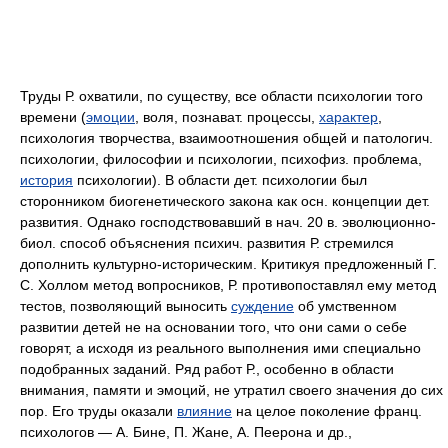
Труды Р. охватили, по существу, все области психологии того
времени (
эмоции
, воля, познават. процессы,
характер
,
психология творчества, взаимоотношения общей и патологич.
психологии, философии и психологии, психофиз. проблема,
история
психологии). В области дет. психологии был
сторонником биогенетического закона как осн. концепции дет.
развития. Однако господствовавший в нач. 20 в. эволюционно-
биол. способ объяснения психич. развития Р. стремился
дополнить культурно-историческим. Критикуя предложенный Г.
С. Холлом метод вопросников, Р. противопоставлял ему метод
тестов, позволяющий выносить
суждение
об умственном
развитии детей не на основании того, что они сами о себе
говорят, а исходя из реального выполнения ими специально
подобранных заданий. Ряд работ Р., особенно в области
внимания, памяти и эмоций, не утратил своего значения до сих
пор. Его труды оказали
влияние
на целое поколение франц.
психологов — А. Бине, П. Жане, А. Пеерона и др.,