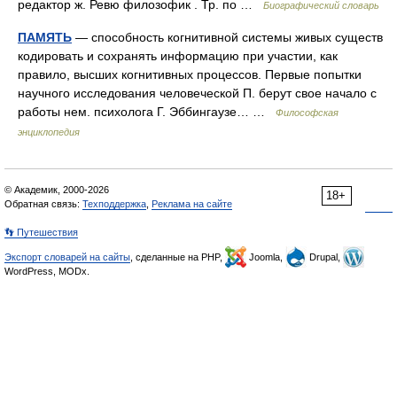
редактор ж. Ревю филозофик . Тр. по …
Биографический словарь
ПАМЯТЬ
— способность когнитивной системы живых существ
кодировать и сохранять информацию при участии, как
правило, высших когнитивных процессов. Первые попытки
научного исследования человеческой П. берут свое начало с
работы нем. психолога Г. Эббингаузе… …
Философская
энциклопедия
© Академик, 2000-2026
18+
Обратная связь:
Техподдержка
,
Реклама на сайте
👣 Путешествия
Экспорт словарей на сайты
, сделанные на PHP,
Joomla,
Drupal,
WordPress, MODx.