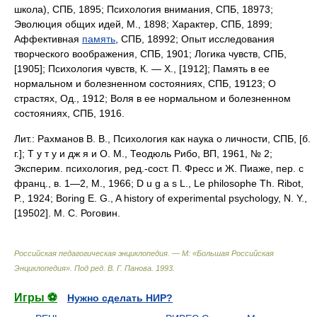
школа), СПБ, 1895; Психология внимания, СПБ, 18973;
Эволюция общих идей, М., 1898; Характер, СПБ, 1899;
Аффективная
память
, СПБ, 18992; Опыт исследования
творческого воображения, СПБ, 1901; Логика чувств, СПБ,
[1905]; Психология чувств, К. — X., [1912]; Память в ее
нормальном и болезненном состояниях, СПБ, 19123; О
страстях, Од., 1912; Воля в ее нормальном и болезненном
состояниях, СПБ, 1916.
Лит.: Рахманов В. В., Психология как наука о личности, СПБ, [б.
г.]; Т у т у и дж я и О. М., Теодюль Рибо, ВП, 1961, № 2;
Эксперим. психология, ред.-сост. П. Фресс и Ж. Пиаже, пер. с
франц., в. 1—2, М., 1966; D u g a s L., Le philosophe Th. Ribot,
P., 1924; Boring E. G., A history of experimental psychology, N. Y.,
[19502]. M. С. Роговин.
Российская педагогическая энциклопедия. — М: «Большая Российская
Энциклопедия»
.
Под ред. В. Г. Панова
.
1993
.
Игры ⚽
Нужно сделать НИР?