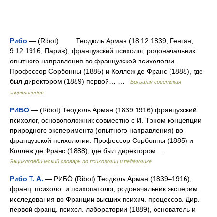
Рибо
— (Ribot) Теодюль Арман (18.12.1839, Генган,
9.12.1916, Париж), французский психолог, родоначальник
опытного направления во французской психологии.
Профессор Сорбонны (1885) и Коллеж де Франс (1888), где
был директором (1889) первой… …
Большая советская
энциклопедия
РИБО
— (Ribot) Теодюль Арман (1839 1916) французский
психолог, основоположник совместно с И. Тэном концепции
природного эксперимента (опытного направления) во
французской психологии. Профессор Сорбонны (1885) и
Коллеж де Франс (1888), где был директором …
Энциклопедический словарь по психологии и педагогике
Рибо Т. А.
— РИБÓ (Ribot) Теодюль Арман (1839–1916),
франц. психолог и психопатолог, родоначальник эксперим.
исследования во Франции высших психич. процессов. Дир.
первой франц. психол. лаборатории (1889), основатель и