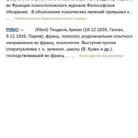
во Франции психологического журнала Философское
обозрение . В объяснении психических явлений примыкал к…
…
Педагогический терминологический словарь
РИБО
— (Ribot) Теодюль Арман (18.12.1839, Генган,
9.12.1916, Париж), франц. психолог, родоначальник опытного
направления во франц. психологии. Выступив против
спиритуализма т. н. эклектич. школы (В. Кузен и др.),
господствовавшей во франц.… …
Философская энциклопедия