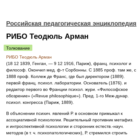
Российская педагогическая энциклопедия
РИБО Теодюль Арман
Толкование
РИБО Теодюль Арман
(18 12 1839, Генган, — 9 12 1916, Париж), франц. психолог и
философ. Окончил мед. ф-т Сорбонны. С 1885 проф. там же, с
1888 проф. Коллеж де Франс, где был директором (1889).
первой франц. психол. лаборатории. Основатель (1876). и
редактор первого во Франции психол. жури. «Философское
обозрение» («Revue philosophique»). Пред. 1-го Меж-дунар.
психол. конгресса (Париж, 1889).
В объяснении психич. явлений Р. в основном примыкал к
ассоциативной психологии. Решительный противник метафиз.
и интроспективной психологии и сторонник естеств.-науч.
методов (в т. ч. психопатологических), Р. стремился строить