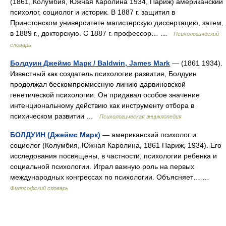
(1861, Колумбия, Южная Каролина 1934, Париж) американский
психолог, социолог и историк. В 1887 г. защитил в
Принстонском университете магистерскую диссертацию, затем,
в 1889 г., докторскую. С 1887 г. профессор… …
Психологический
словарь
Болдуин Джеймс Марк / Baldwin, James Mark
— (1861 1934).
Известный как создатель психологии развития, Болдуин
продолжал бескомпромиссную линию дарвиновской
генетической психологии. Он придавал особое значение
интенциональному действию как инструменту отбора в
психическом развитии …
Психологическая энциклопедия
БОЛДУИН (Джеймс Марк)
— американский психолог и
социолог (Колумбия, Южная Каролина, 1861 Париж, 1934). Его
исследования посвящены, в частности, психологии ребенка и
социальной психологии. Играл важную роль на первых
международных конгрессах по психологии. Объясняет… …
Философский словарь