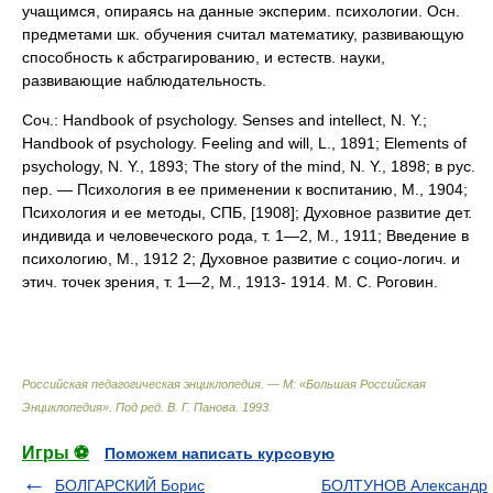
учащимся, опираясь на данные эксперим. психологии. Осн.
предметами шк. обучения считал математику, развивающую
способность к абстрагированию, и естеств. науки,
развивающие наблюдательность.
Соч.: Handbook of psychology. Senses and intellect, N. Y.;
Handbook of psychology. Feeling and will, L., 1891; Elements of
psychology, N. Y., 1893; The story of the mind, N. Y., 1898; в рус.
пер. — Психология в ее применении к воспитанию, М., 1904;
Психология и ее методы, СПБ, [1908]; Духовное развитие дет.
индивида и человеческого рода, т. 1—2, М., 1911; Введение в
психологию, М., 1912 2; Духовное развитие с социо-логич. и
этич. точек зрения, т. 1—2, М., 1913- 1914. М. С. Роговин.
Российская педагогическая энциклопедия. — М: «Большая Российская
Энциклопедия»
.
Под ред. В. Г. Панова
.
1993
.
Игры ⚽
Поможем написать курсовую
БОЛГАРСКИЙ Борис
БОЛТУНОВ Александр