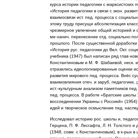
курса
истории
педагогики
с
марксистских
п
«
История
педагогики
в
связи
с
экон
.
разви
взаимосвязи
ист
.
пед
.
процесса
с
социальн
этому
труду
присущи
абсолютизация
класс
чрезмерное
увлечение
общей
историей
и
ме
-
ханич
.
перенесение
отд
.
социально
-
по
прошлого
.
После
существенной
доработки
«
История
рус
.
педагогики
до
Вел
.
Окт
.
соци
учебника
(
1947
)
был
написан
ряд
глав
нов
Константиновым
и
М
.
Ф
.
Шабаевой
,
неск
.
и
отразились
идеологизированные
оценки
ис
развития
мирового
пед
.
процесса
.
Внёс
су
взаимовлияния
отеч
.
и
заруб
,
педагогики
,
ист
.-
культурным
анализом
памятников
пед
пед
.
процесса
.
В
работе
«
Братские
школы
воссоединении
Украины
с
Россией
» (
1954
идей
и
творческое
осмысление
пед
.
насле
Исследовал
историю
рос
.
школы
и
,
педаго
Герцена
,
П
.
Ф
.
Лесгафта
,
Л
.
Н
.
Толстого
и
(
1948
,
совм
.
с
Константиновым
),
в
к
-
рых
в