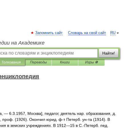
Запомнить сайт
Словарь на свой сайт
RU
едии на Академике
Найти!
Толкования
Переводы
Книги
Игры ⚽
 энциклопедия
а
, —
6
.
3
.
1957
,
Москва
],
педагог
,
деятель
нар
.
образования
,
д
.
),
проф
. (
1926
).
Окончил
юрид
.
ф
-
т
Петерб
.
ун
-
та
(
1914
).
В
ния
в
земских
учреждениях
.
В
1912
—
15
в
С
.-
Петерб
.
пед
.