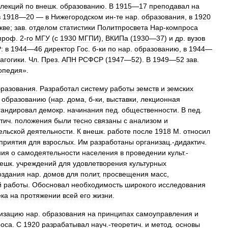
лекций
по
внешк
.
образованию
.
В
1915
—
17
преподавал
на
в
1918
—
20
—
в
Нижегородском
ин
-
те
нар
.
образования
,
в
1920
кве
;
зав
.
отделом
статистики
Политпросвета
Нар
-
компроса
проф
.
2
-
го
МГУ
(
с
1930
МГПИ
),
ВКИПа
(
1930
—
37
)
и
др
.
вузов
:
в
1944
—
46
директор
Гос
.
б
-
ки
по
нар
.
образованию
,
в
1944
—
агогики
.
Чл
.
През
.
АПН
РСФСР
(
1947
—
52
).
В
1949
—
52
зав
.
опедия
».
бразования
.
Разработал
систему
работы
земств
и
земских
.
образованию
(
нар
.
дома
,
б
-
ки
,
выставки
,
лекционная
гандировал
демокр
.
начинания
пед
.
общественности
.
В
пед
.
тич
.
положения
были
тесно
связаны
с
анализом
и
ельской
деятельности
.
К
внешк
.
работе
после
1918
М
.
относил
приятия
для
взрослых
.
Им
разработаны
организац
.-
дидактич
.
ния
о
самодеятельности
населения
в
проведении
культ
.-
ешк
.
учреждений
для
удовлетворения
культурных
оздания
нар
.
домов
для
полит
,
просвещения
масс
,
й
работы
.
Обосновал
необходимость
широкого
исследования
ека
на
протяжении
всей
его
жизни
.
низацию
нар
.
образования
на
принципах
самоуправления
и
оса
.
С
1920
разрабатывал
науч
.-
теоретич
.
и
метод
.
основы