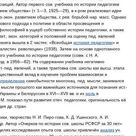
озиций
.
Автор
первого
сов
.
учебника
по
истории
педагогики
тием
общества
» (
т
.
1
—
3
,
1925
—
29
),
в
к
-
ром
реализовал
идеи
о
-
экон
.
развитием
общества
,
с
рев
.
борьбой
нар
.
масс
.
Однако
ового
подхода
к
политике
в
области
просвещения
и
философией
в
ущерб
собственно
истории
педагогики
,
а
также
лит
.,
экон
.
категорий
и
положений
на
оценку
пед
.
явлений
книга
вышла
в
2
частях:
«
Всеобщая
история
педагогики
»
и
алистич
.
революции
» (
1938
).
Затем
на
основе
однотомного
ого
учебника
по
истории
педагогики
(
совм
.
с
Н
.
А
.
зд
.
в
1956
—
82
).
На
содержании
учебника
негативно
т
.-
пед
.
явлений
,
а
также
трактовка
сов
.
школы
как
высш
.
этапа
щественный
вклад
в
изучение
проблем
взаимосвязи
и
определение
самобытности
многонац
.
пед
.
мысли
;
занимался
.
мысли
прошлого
как
важнейших
источников
для
познания
ист
.-
Украины
и
Белоруссии
в
XVI
—
XVII
вв
.
и
их
роль
в
)
М
.
показал
пути
развития
отеч
.
педагогики
,
оригинальность
её
дия
др
.
стран
.
гики
,
творчество
Н
.
И
.
Пиро
-
гова
,
К
.
Д
.
Ушинского
,
А
.
И
.
др
.
Автор
«
Очерков
по
истории
сов
.
школы
РСФСР
за
30
лет
»
целях
исследования
опыта
сов
.
школы
привлечён
анализ
уч
.