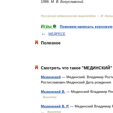
1986
.
М
.
В
.
Богуславский
.
Российская
педагогическая
энциклопедия
. —
М:
«
Боль
Игры ⚽
Поможем написать курсовую
МЕДРЕСЕ
Полезное
Смотреть что такое "МЕДИНСКИЙ" 
Мединский
— Мединский, Владимир Рост
Ростиславович Мединский Дата рождения
Мединский В.
— Мединский Владимир Рос
Википедия
Мединский В. Р.
— Мединский Владимир Р
…
Википедия