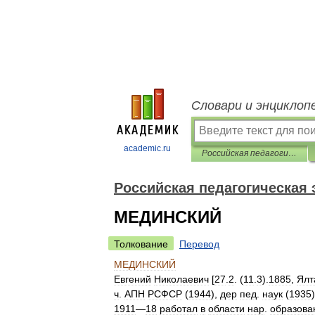
Словари и энциклоп
academic.ru
Российская педагогическая энциклопедия
Российская педагогическая
МЕДИНСКИЙ
Толкование
Перевод
МЕДИНСКИЙ
Евгений
Николаевич
[
27
.
2
. (
11
.
3
).
1885
,
Ялт
ч
.
АПН
РСФСР
(
1944
),
дер
пед
.
наук
(
1935
1911
—
18
работал
в
области
нар
.
образова