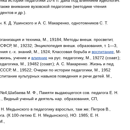
енка
истории
педагогики
20
-
х
гг
.
дана
под
влиянием
идеологич
.
также
внимание
вузовской
педагогике
(
методике
чтения
удентов
и
др
.).
ч
.
К
.
Д
.
Ушинского
и
А
.
С
.
Макаренко
,
однотомников
С
.
Т
.
рганизация
и
техника
,
M
.,
19184
;
Методы
внешк
.
просветит
,
РСФСР
,
M
.,
19232
;
Энциклопедия
внешк
.
образования
,
т
.
1
—
3
,
ения
с
.-
х
.
знаний
,
М
.,
1924
;
Классовая
борьба
и
воспитание
,
М
-
жизнь
,
учение
и
влияние
на
рус
.
педагогику
,
M
.,
19272
(
соавт
.);
едагогика
,
M
.,
19482
(
соавт
.);
А
.
С
.
Макаренко
.
Жизнь
и
пед
.
СССР
,
M
.,
19522
;
Очерки
по
истории
педагогики
,
М
.,
1952
спитание
культурных
навыков
поведения
и
речи
детей
.
М
.,
, №
4
;
Шабаева
М
.
Ф
.,
Памяти
выдающегося
сов
.
педагога
E
.
H
.
И
.,
Видный
ученый
и
деятель
нар
.
образования
,
СП
,
.
H
.
Медынского
в
педагогику
взрослых
,
там
же
;
Петров
В
.,
ога
. (
К
100
-
летию
Е
.
Н
.
Медынского
),
НО
.
1985
;
E
.
H
.
М
.,