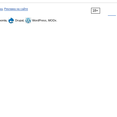
ка
,
Реклама на сайте
18+
omla,
Drupal,
WordPress, MODx.