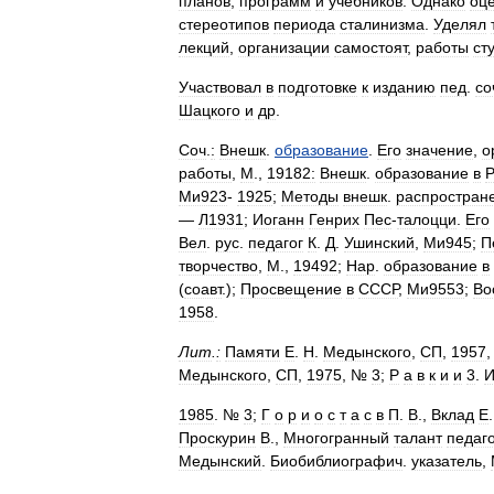
планов
,
программ
и
учебников
.
Однако
оц
стереотипов
периода
сталинизма
.
Уделял
лекций
,
организации
самостоят
,
работы
ст
Участвовал
в
подготовке
к
изданию
пед
.
со
Шацкого
и
др
.
Соч
.
:
Внешк
.
образование
.
Его
значение
,
о
работы
,
M
.,
19182:
Внешк
.
образование
в
Ми923
-
1925
;
Методы
внешк
.
распростран
—
Л1931
;
Иоганн
Генрих
Пес
-
талоцци
.
Его
Вел
.
рус
.
педагог
К
.
Д
.
Ушинский
,
Ми945
;
П
творчество
,
M
.,
19492
;
Нар
.
образование
в
(
соавт
.);
Просвещение
в
СССР
,
Ми9553
;
Во
1958
.
Лит
.
:
Памяти
E
.
H
.
Медынского
,
СП
,
1957
Медынского
,
СП
,
1975
, №
3
;
P
а
в
к
и
и
3
.
1985
. №
3
;
Г
о
p
и
о
с
т
а
с
в
П
.
В
.,
Вклад
E
Проскурин
В
.,
Многогранный
талант
педаг
Медынский
.
Биобиблиографич
.
указатель
,