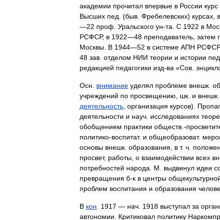
академии
прочитал
впервые
в
России
курс
Высших
пед
. (
быв
.
Фребелевских
)
курсах
,
—
22
проф
.
Уральского
ун
-
та
.
С
1922
в
Мос
РСФСР
,
в
1922
—
48
преподаватель
,
затем
Москвы
.
В
1944
—
52
в
системе
АПН
РСФСР
48
зав
.
отделом
НИИ
теории
и
истории
пед
редакцией
педагогики
изд
-
ва
«
Сов
.
энцикл
Осн
.
внимание
уделял
проблеме
внешк
.
о
учреждений
по
просвещению
,
шк
.
и
внешк
деятельность
,
организация
курсов
).
Пропа
деятельности
и
науч
.
исследованиях
теоре
обобщением
практики
обществ
.-
просветит
политико
-
воспитат
.
и
общеобразоват
.
меро
основы
внешк
.
образования
,
в
т
.
ч
.
положе
просвет
,
работы
,
о
взаимодействии
всех
вн
потребностей
народа
.
М
.
выдвинул
идеи
с
превращения
б
-
к
в
центры
общекультурно
проблем
воспитания
и
образования
челов
В
кон
.
1917
—
нач
.
1918
выступал
за
орга
автономии
.
Критиковал
политику
Наркомпр