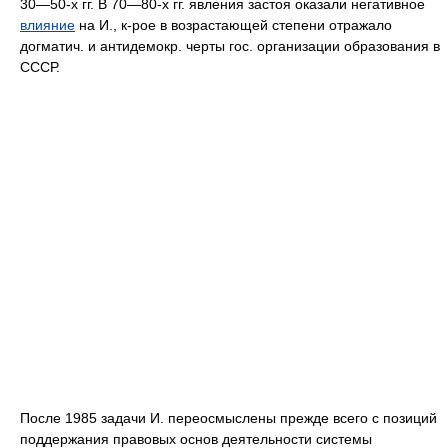
30—50-х гг. В 70—80-х гг. явления застоя оказали негативное
влияние
на И., к-рое в возрастающей степени отражало
догматич. и антидемокр. черты гос. организации образования в
СССР.
После 1985 задачи И. переосмыслены прежде всего с позиций
поддержания правовых основ деятельности системы