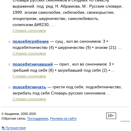
Словарь русских синонимов и сходных по смыслу
выражений. под. ред. Н. Абрамова, М.: Русские словари,
1999. эгоизм самолюбие, себялюбие, своекорыстие;
эгоцентризм, шкурничество, самолюбивость,
солипсизм,&#8230; …
Словарь синонимов
подсебягрябение
— сущ., кол во синонимов: 3 •
4
подсебятничество (4) • шкурничество (9) • эгоизм (21) …
Словарь синонимов
подсебятничавший
— прил., кол во синонимов: 3 •
5
гребший под себя (8) • загребавший под себя (2) • …
Словарь синонимов
подсебятничать
— грести под себя, подсебятничество,
6
загребать под себя Словарь русских синонимов …
Словарь синонимов
© Академик, 2000-2026
18+
Обратная связь:
Техподдержка
,
Реклама на сайте
👣 Путешествия