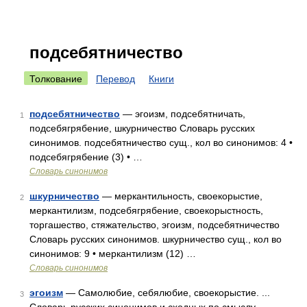
подсебятничество
Толкование
Перевод
Книги
подсебятничество
— эгоизм, подсебятничать,
1
подсебягрябение, шкурничество Словарь русских
синонимов. подсебятничество сущ., кол во синонимов: 4 •
подсебягрябение (3) • …
Словарь синонимов
шкурничество
— меркантильность, своекорыстие,
2
меркантилизм, подсебягрябение, своекорыстность,
торгашество, стяжательство, эгоизм, подсебятничество
Словарь русских синонимов. шкурничество сущ., кол во
синонимов: 9 • меркантилизм (12) …
Словарь синонимов
эгоизм
— Самолюбие, себялюбие, своекорыстие. ...
3