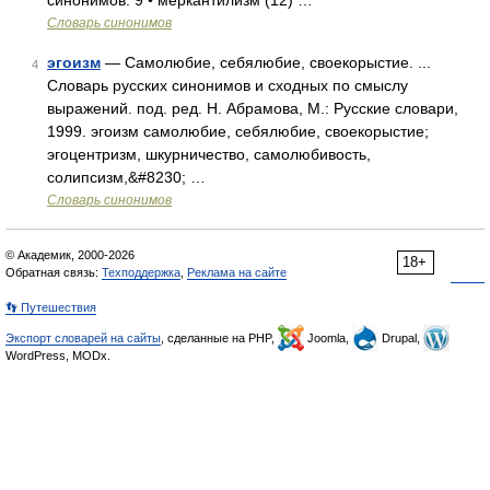
синонимов: 9 • меркантилизм (12) …
Словарь синонимов
эгоизм
— Самолюбие, себялюбие, своекорыстие. ...
4
Словарь русских синонимов и сходных по смыслу
выражений. под. ред. Н. Абрамова, М.: Русские словари,
1999. эгоизм самолюбие, себялюбие, своекорыстие;
эгоцентризм, шкурничество, самолюбивость,
солипсизм,&#8230; …
Словарь синонимов
© Академик, 2000-2026
18+
Обратная связь:
Техподдержка
,
Реклама на сайте
👣 Путешествия
Экспорт словарей на сайты
, сделанные на PHP,
Joomla,
Drupal,
WordPress, MODx.