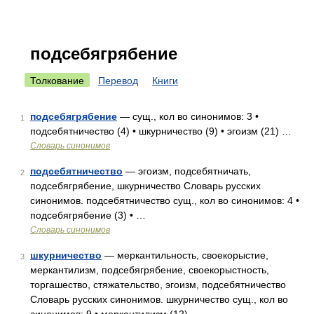
подсебягрябение
Толкование
Перевод
Книги
подсебягрябение
— сущ., кол во синонимов: 3 •
1
подсебятничество (4) • шкурничество (9) • эгоизм (21) …
Словарь синонимов
подсебятничество
— эгоизм, подсебятничать,
2
подсебягрябение, шкурничество Словарь русских
синонимов. подсебятничество сущ., кол во синонимов: 4 •
подсебягрябение (3) • …
Словарь синонимов
шкурничество
— меркантильность, своекорыстие,
3
меркантилизм, подсебягрябение, своекорыстность,
торгашество, стяжательство, эгоизм, подсебятничество
Словарь русских синонимов. шкурничество сущ., кол во