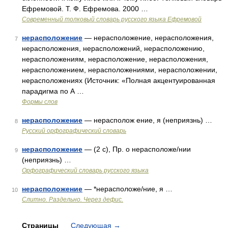
Ефремовой. Т. Ф. Ефремова. 2000 …
Современный толковый словарь русского языка Ефремовой
нерасположение
— нерасположение, нерасположения,
7
нерасположения, нерасположений, нерасположению,
нерасположениям, нерасположение, нерасположения,
нерасположением, нерасположениями, нерасположении,
нерасположениях (Источник: «Полная акцентуированная
парадигма по А …
Формы слов
нерасположение
— нерасполож ение, я (неприязнь) …
8
Русский орфографический словарь
нерасположение
— (2 с), Пр. о нерасположе/нии
9
(неприязнь) …
Орфографический словарь русского языка
нерасположение
— *нерасположе/ние, я …
10
Слитно. Раздельно. Через дефис.
Страницы
Следующая
→