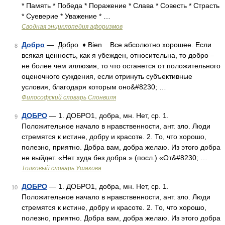
* Память * Победа * Поражение * Слава * Совесть * Страсть
* Суеверие * Уважение * …
Сводная энциклопедия афоризмов
Добро
— Добро ♦ Bien Все абсолютно хорошее. Если
8
всякая ценность, как я убежден, относительна, то добро –
не более чем иллюзия, то что останется от положительного
оценочного суждения, если отринуть субъективные
условия, благодаря которым оно&#8230; …
Философский словарь Спонвиля
ДОБРО
— 1. ДОБРО1, добра, мн. Нет, ср. 1.
9
Положительное начало в нравственности, ант. зло. Люди
стремятся к истине, добру и красоте. 2. То, что хорошо,
полезно, приятно. Добра вам, добра желаю. Из этого добра
не выйдет. «Нет худа без добра.» (посл.) «От&#8230; …
Толковый словарь Ушакова
ДОБРО
— 1. ДОБРО1, добра, мн. Нет, ср. 1.
10
Положительное начало в нравственности, ант. зло. Люди
стремятся к истине, добру и красоте. 2. То, что хорошо,
полезно, приятно. Добра вам, добра желаю. Из этого добра