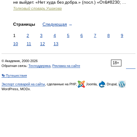
не выйдет. «Нет худа без добра.» (посл.) «От&#8230; …
Толковый словарь Ушакова
Страницы
Следующая
→
1
2
3
4
5
6
7
8
9
10
11
12
13
© Академик, 2000-2026
18+
Обратная связь:
Техподдержка
,
Реклама на сайте
👣 Путешествия
Экспорт словарей на сайты
, сделанные на PHP,
Joomla,
Drupal,
WordPress, MODx.