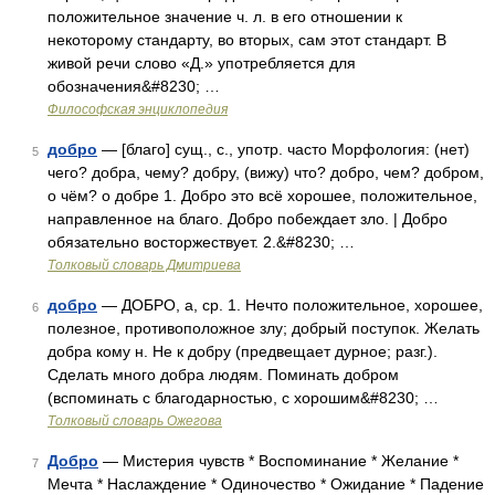
положительное значение ч. л. в его отношении к
некоторому стандарту, во вторых, сам этот стандарт. В
живой речи слово «Д.» употребляется для
обозначения&#8230; …
Философская энциклопедия
добро
— [благо] сущ., с., употр. часто Морфология: (нет)
5
чего? добра, чему? добру, (вижу) что? добро, чем? добром,
о чём? о добре 1. Добро это всё хорошее, положительное,
направленное на благо. Добро побеждает зло. | Добро
обязательно восторжествует. 2.&#8230; …
Толковый словарь Дмитриева
добро
— ДОБРО, а, ср. 1. Нечто положительное, хорошее,
6
полезное, противоположное злу; добрый поступок. Желать
добра кому н. Не к добру (предвещает дурное; разг.).
Сделать много добра людям. Поминать добром
(вспоминать с благодарностью, с хорошим&#8230; …
Толковый словарь Ожегова
Добро
— Мистерия чувств * Воспоминание * Желание *
7
Мечта * Наслаждение * Одиночество * Ожидание * Падение