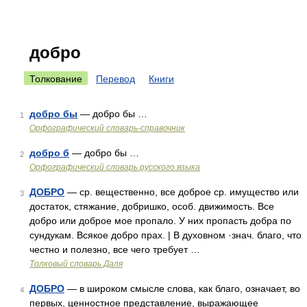
добро
Толкование
Перевод
Книги
добро бы
— добро бы …
1
Орфографический словарь-справочник
добро б
— добро бы …
2
Орфографический словарь русского языка
ДОБРО
— ср. вещественно, все доброе ср. имущество или
3
достаток, стяжание, добришко, особ. движимость. Все
добро или доброе мое пропало. У них пропасть добра по
сундукам. Всякое добро прах. | В духовном ·знач. благо, что
честно и полезно, все чего требует …
Толковый словарь Даля
ДОБРО
— в широком смысле слова, как благо, означает, во
4
первых, ценностное представление, выражающее