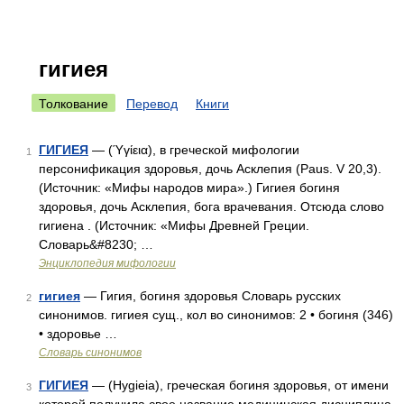
гигиея
Толкование
Перевод
Книги
ГИГИЕЯ
— (Ύγίεια), в греческой мифологии
1
персонификация здоровья, дочь Асклепия (Paus. V 20,3).
(Источник: «Мифы народов мира».) Гигиея богиня
здоровья, дочь Асклепия, бога врачевания. Отсюда слово
гигиена . (Источник: «Мифы Древней Греции.
Словарь&#8230; …
Энциклопедия мифологии
гигиея
— Гигия, богиня здоровья Словарь русских
2
синонимов. гигиея сущ., кол во синонимов: 2 • богиня (346)
• здоровье …
Словарь синонимов
ГИГИЕЯ
— (Hygieia), греческая богиня здоровья, от имени
3