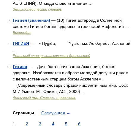
АСКЛЕПИЙ). Отсюда слово «гигиена» …
Энциклопедический словарь
Гигиея (значения)
— (10) Гигея астероид в Солнечной
8
системе Гигиея богиня здоровья в греческой мифологии …
Википедия
ГИГИЕЯ
— • Hygiēa, Ύγιεία, см. Άσκλήπιός, Асклепий
9
…
Реальный словарь классических древностей
Гигиея
— Дочь бога врачевания Асклепия, богиня
10
здоровья. Изображается в образе молодой девушки рядом
с величественным старцем богом Асклепием.
(Современный словарь справочник: Античный мир. Cост.
М.И.Умнов. М.: Олимп, АСТ, 2000) …
Античный мир. Словарь-справочник.
Страницы
Следующая
→
1
2
3
4
5
6