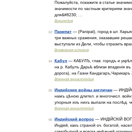
Пожалуйста, покажите в статье значим
значимости по частным критериям знач
для&#8230; …
Википедия
Панипат
— (Panipat), город в шт. Харья
63
три важных сражения, оказавшие реша
выступали из Дели, чтобы отразить вра
Всемирная история
Кабул
— КАБУЛЪ, глав. городъ и укрѣпл
64
на р. Кабулъ Дарьѣ вблизи впаденія въ 
дорога), на Газни Кандагаръ,Чарикар
Военная энциклопедия
Индийские войны англичан
— ИНДІЙС
65
намъ цѣною длител. и многочисл. войнъ,
упорныя изъ нихъ выпали на послѣд. чет
Военная энциклопедия
Индийский вопрос
— ИНДІЙСКІЙ ВОПРО
66
Индіей, какъ страной оч. богатой, нас
самобытной и всегда имѣвшей огромное 