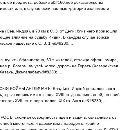
ость её предмета, добавив в&#160;неё доказательства
имости или, в случае если частные критерии значимости
на (Сев. Индия), в 70 км к С. З. от Дели; близ него произошли
ющее влияние на судьбу Индии. В каждом случае войска
жеское нашествие с С. З. 1 я&#8230; …
. пунктъ Афганистана, 60 т. жителей, столица афган. эмира,
нее р. Логаръ; въ узлѣ колес. дорогъ на Гератъ (Хозарейская
ъ Хавакъ, Джелалабадъ&#8230; …
КІЯ ВОЙНЫ АНГЛИЧАНЪ. Владѣніе Индіей досталось англ
 к рыя велись ими отъ нач. XVIII ст. до нашихъ дней, но наиб.
верть XVIII ст. и перв. полов. XIX го. Англ не&#8230; …
СЪ, сложная совокупность идей и задачъ, связанныхъ съ
еленной многочисл. и даровитымъ народомъ, крайне
политич. значеніе не только для Азіи, но и для всего&#8230;