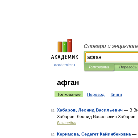
Словари и энциклоп
academic.ru
Толкования
Переводы
афган
Толкование
Перевод
Книги
Хабаров, Леонид Васильевич
— В Ви
61
Хабаров. Леонид Васильевич Хабаров
Википедия
Керимова, Седагет Кайинбековна
— З
62