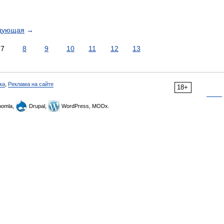
дующая
→
7
8
9
10
11
12
13
ка
,
Реклама на сайте
18+
omla,
Drupal,
WordPress, MODx.