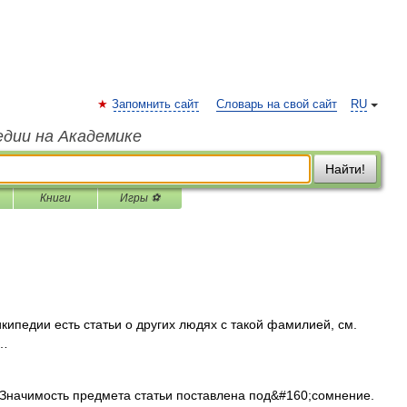
Запомнить сайт
Словарь на свой сайт
RU
едии на Академике
Найти!
Книги
Игры ⚽
кипедии есть статьи о других людях с такой фамилией, см.
 …
начимость предмета статьи поставлена под&#160;сомнение.