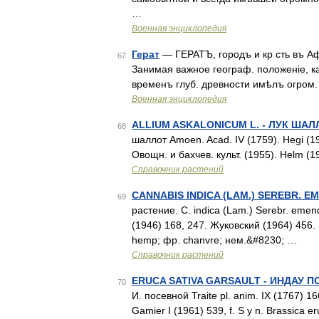
…
Военная энциклопедия
Герат
— ГЕРАТЪ, городъ и кр сть въ Афг
67
Занимая важное географ. положеніе, как
временъ глуб. древности имѣлъ огром. 
Военная энциклопедия
ALLIUM ASKALONICUM L. - ЛУК ШАЛ
68
шаллот Amoen. Acad. IV (1759). Hegi (190
Овощн. и бахчев. культ. (1955). Helm (19
Справочник растений
CANNABIS INDICA (LAM.) SEREBR. 
69
растение. С. indica (Lam.) Serebr. emen
(1946) 168, 247. Жуковский (1964) 456. М
hemp; фр. chanvre; нем.&#8230; …
Справочник растений
ERUCA SATIVA GARSAULT - ИНДАУ 
70
И. посевной Traite pl. anim. IX (1767) 16
Gamier I (1961) 539, f. S y n. Brassica e