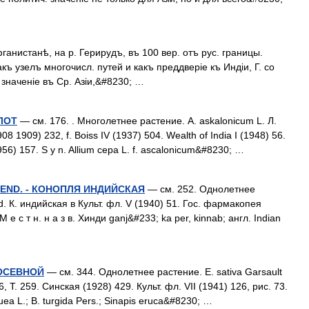
анистанѣ, на р. Герирудъ, въ 100 вер. отъ рус. границы.
ъ узелъ многочисл. путей и какъ преддверіе къ Индіи, Г. со
значеніе въ Ср. Азіи,&#8230; …
ЛОТ
— см. 176. . Многолетнее растение. A. askalonicum L. Л.
8 1909) 232, f. Boiss IV (1937) 504. Wealth of India I (1948) 56.
56) 157. S y n. Allium сера L. f. ascalonicum&#8230; …
EMEND. - КОНОПЛЯ ИНДИЙСКАЯ
— см. 252. Однолетнее
d. К. индийская в Культ. фл. V (1940) 51. Гос. фармакопея
 е с т н. н а з в. Хинди ganj&#233; ka per, kinnab; англ. Indian
ПОСЕВНОЙ
— см. 344. Однолетнее растение. Е. sativa Garsault
6, Т. 259. Синская (1928) 429. Культ. фл. VII (1941) 126, рис. 73.
ruea L.; B. turgida Pers.; Sinapis eruca&#8230; …