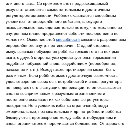
или иного шага. Со временем этот предвосхищаемый
результат становится самостоятельным и достаточным
регулятором активности. Ребёнок оказывается способным
уклониться от определённого действия, влекущего
нежелательные последствия только потому, что мысленно во
внутреннем плане представляет себе эти последствия и не
желает их. Освоение этой
способности
связано с разрешением
определённого внутр. противоречия. С одной стороны,
импульсивные побуждения ребёнка толкают его на нек-рые
шаги, с другой стороны, уже существует опыт торможения
подобных побуждений внеш. воздействием (неодобрение,
наказание и т. п.). Исход такого противоречия может быть
различным. Если ребёнок имеет достаточную возможность
удовлетворения своих осн. потребностей и внеш. регуляторы
не повергают его в ситуацию депривации, то он оказывается
вполне восприимчивым к разумным ограничениям и
постепенно осваивает их как собственные регуляторы
поведения. Но в условиях избытка ограничений, когда
эмоциональные, познавательные и др. потребности ребёнка
блокируются, противоречие между собств. побуждением и
внеш. ограничителем переживается болезненно. От взрослого