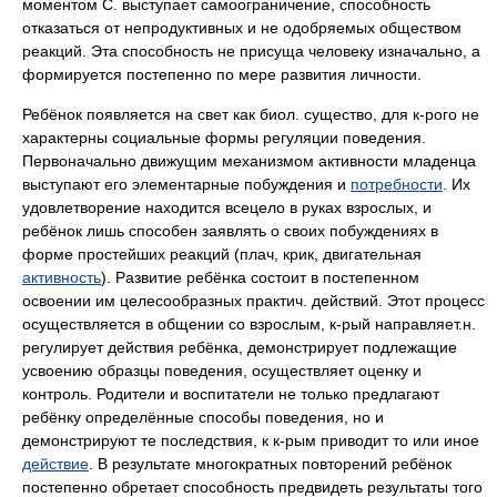
моментом С. выступает самоограничение, способность
отказаться от непродуктивных и не одобряемых обществом
реакций. Эта способность не присуща человеку изначально, а
формируется постепенно по мере развития личности.
Ребёнок появляется на свет как биол. существо, для к-рого не
характерны социальные формы регуляции поведения.
Первоначально движущим механизмом активности младенца
выступают его элементарные побуждения и
потребности
. Их
удовлетворение находится всецело в руках взрослых, и
ребёнок лишь способен заявлять о своих побуждениях в
форме простейших реакций (плач, крик, двигательная
активность
). Развитие ребёнка состоит в постепенном
освоении им целесообразных практич. действий. Этот процесс
осуществляется в общении со взрослым, к-рый направляет.н.
регулирует действия ребёнка, демонстрирует подлежащие
усвоению образцы поведения, осуществляет оценку и
контроль. Родители и воспитатели не только предлагают
ребёнку определённые способы поведения, но и
демонстрируют те последствия, к к-рым приводит то или иное
действие
. В результате многократных повторений ребёнок
постепенно обретает способность предвидеть результаты того