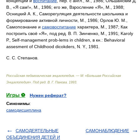
концепции и
воспитание
, пер. с англ., М., 1986; Ольшанский Д.
В., «Я сам!», М., 1986; его же, Взросление «Я», М., 1988;
Осницкий А. К., Саморегуляция деятельности школьника и
формирование активной личности, М., 1986; Орлов Ю. М.,
Самопознание и
самовоспитание
характера, М., 1987; Как
построить своё «Я», под ред. В. П. Зинченко, М., 1991; Karoly
Р., Self-management prob-lems in children, в кн.: Behavioral
assesment of Childhood dicokders, N. Y., 1981.
С. С. Степанов.
Российская педагогическая энциклопедия. — М: «Большая Российская
Энциклопедия»
.
Под ред. В. Г. Панова
.
1993
.
Игры ⚽
Нужен реферат?
Синонимы
:
самодисциплина
САМОДЕЯТЕЛЬНЫЕ
САМОНАБЛЮДЕНИЕ
ОБЪЕДИНЕНИЯ ДЕТЕЙ И