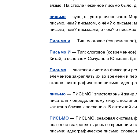
вязью. На стволе чеканное письмо было,
письмо
— сущ., с., употр. очень часто Мор
письмо, чем? письмом, о чём? о письме; мн
письма, чем? письмами, о чём? о письм
Письмо и
— Тип: слоговое (современное)
Письмо И
— Тип: слоговое (современное),
Китай, в основном Сычуань и Юньнань Да
Письмо
— знаковая система фиксации ре
элементов закреплять их во времени и пе
этапов: пиктографическое письмо; идео
письмо
— ПИСЬМО´ эпистолярный жанр ли
писателя к определенному лицу с постано
как жанр близка к посланию. В античной
ПИСЬМО
— ПИСЬМО, знаковая система фи
позволяет закреплять речь во времени и п
письма: идеографическое письмо; словес