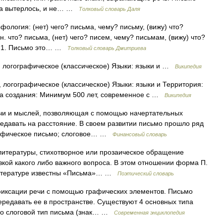
 да вытерлось, и не… …
Толковый словарь Даля
фология: (нет) чего? письма, чему? письму, (вижу) что?
. что? письма, (нет) чего? писем, чему? письмам, (вижу) что?
ах 1. Письмо это… …
Толковый словарь Дмитриева
, логографическое (классическое) Языки: языки и …
Википедия
 логографическое (классическое) Языки: языки и Территория:
та создания: Минимум 500 лет, современное с …
Википедия
чи и мыслей, позволяющая с помощью начертательных
редавать на расстояние. В своем развитии письмо прошло ряд
графическое письмо; слоговое… …
Финансовый словарь
тературы, стихотворное или прозаическое обращение
вкой какого либо важного вопроса. В этом отношении форма П.
 литературе известны «Письма»… …
Поэтический словарь
ксации речи с помощью графических элементов. Письмо
ередавать ее в пространстве. Существуют 4 основных типа
но слоговой тип письма (знак… …
Современная энциклопедия