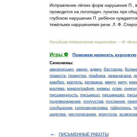
Исправление
лёгких
форм
нарушения
П
.,
проводится
на
логопедич
.
пунктах
при
общ
глубоком
нарушении
П
.
ребёнок
нуждаетс
тяжёлыми
нарушениями
речи
.
Л
.
Ф
.
Спиро
Российская
педагогическая
энциклопедия
. —
М:
«
Боль
Игры ⚽
Поможем написать курсовую
Синонимы
:
авиаписьмо
,
авизо
,
адвиз
,
бастарда
,
бодм
грамота
,
грамотка
,
графика
,
деванагари
,
д
камбио
,
картель
,
катакана
,
квипу
,
кипу
,
кир
малява
,
микрография
,
невмы
,
огам
,
онмун
письменность
,
письмецо
,
письмишко
,
пис
подтверждение
,
полуустав
,
послание
,
пре
сообщение
,
сопроводиловка
,
тайнопись
,
т
цидулка
,
чистописание
,
эпистола
,
эсэмэск
ПИСЬМЕННЫЕ РАБОТЫ