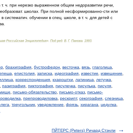
в
т
.
ч
.
при
нерезко
выраженном
общем
недоразвитии
речи
,
еобразоват
.
школах
.
При
полной
несформированно
-
сти
или
я
в
систематич
.
обучении
в
спец
.
школе
,
в
т
.
ч
.
для
детей
с
ва
.
шая
Российская
Энциклопедия
»
.
Под
ред
.
В
.
Г
.
Панова
.
1993
.
ер
,
брахиграфия
,
бустрофедон
,
весточка
,
вязь
,
глаголица
,
епеша
,
епистолия
,
записка
,
идеография
,
известие
,
извещение
,
иллица
,
корреспонденция
,
кхароштхи
,
латиница
,
летучка
,
,
пазиграфия
,
пиктография
,
писулечка
,
писулька
,
писуля
,
ьмище
,
письмо-обязательство
,
письмо-отказ
,
письмо-
проводилка
,
препроводиловка
,
рескрипт
,
секография
,
слезница
,
елега
,
треугольник
,
уведомление
,
фрязь
,
хирагана
,
цедулка
,
а
ПЙТЕРС (Peters) Ричард Стэнли