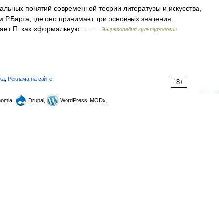
ральных понятий современной теории литературы и искусства,
 Р.Барта, где оно принимает три основных значения.
тривает П. как «формальную… …
Энциклопедия культурологии
ка
,
Реклама на сайте
18+
omla,
Drupal,
WordPress, MODx.