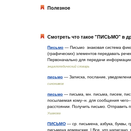
Полезное
Смотреть что такое "ПИСЬМО" в др
Письмо
— Письмо знаковая система фикс
(графических) элементов передавать рече
Первоначально для передачи информаци
энциклопедический словарь
письмо
— Записка, послание, уведомление,
синонимов
письмо
— письма, мн. письма, писем, пис
посылаемая кому–н. для сообщения чего–н
расстоянии. Получить письмо. Отправить
Ушакова
ПИСЬМО
— ср. письмена, азбука, буквы, г
письмена армянские. | Все, что написано