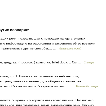
угих словарях:
ации речи, позволяющая с помощью начертательных
вую информацию на расстоянии и закреплять её во времени.
и применялись другие способы,… …
Лингвистический
 цедулка, (простон. ) грамотка; billet doux. .. См …
Словарь
ьмам, ср. 1. Бумага с написанным на ней текстом,
., уведомления о чем–н., для общения с кем–н. на
 письмо. Связка писем. «Разорвала письмо… …
Толковый словарь
рамота. У чукчей и у коряков нет своего письма. Это письмо,
, писанное, или грамотные знаки, выражающие речь. Письмо