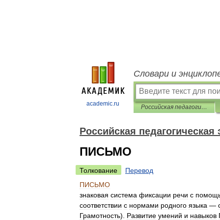
Словари и энциклоп
academic.ru
Российская педагогическая энциклопедия
Российская педагогическая
ПИСЬМО
Толкование
Перевод
ПИСЬМО
знаковая
система
фиксации
речи
с
помощ
соответствии
с
нормами
родного
языка
—
Грамотность
).
Развитие
умений
и
навыков