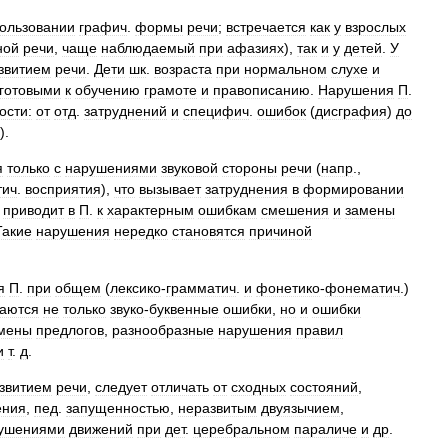
ользовании
графич
.
формы
речи
;
встречается
как
у
взрослых
ной
речи
,
чаще
наблюдаемый
при
афазиях
),
так
и
у
детей
.
У
звитием
речи
.
Дети
шк
.
возраста
при
нормальном
слухе
и
готовыми
к
обучению
грамоте
и
правописанию
.
Нарушения
П
.
ости:
от
отд
.
затруднений
и
специфич
.
ошибок
(
дисграфия
)
до
).
я
только
с
нарушениями
звуковой
стороны
речи
(
напр
.,
тич
.
восприятия
),
что
вызывает
затруднения
в
формировании
приводит
в
П
.
к
характерным
ошибкам
смешения
и
замены
Такие
нарушения
нередко
становятся
причиной
я
П
.
при
общем
(
лексико
-
грамматич
.
и
фонетико
-
фонематич
.)
аются
не
только
звуко
-
буквенные
ошибки
,
но
и
ошибки
мены
предлогов
,
разнообразные
нарушения
правил
и
т
.
д
.
звитием
речи
,
следует
отличать
от
сходных
состояний
,
ения
,
пед
.
запущенностью
,
неразвитым
двуязычием
,
ушениями
движений
при
дет
.
церебральном
параличе
и
др
.