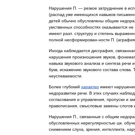
Нарушения
П
. —
резкое
затруднение
в
исп
(
распад
уже
имеющихся
навыков
письмен
детей
обычно
обусловлены
общим
недора
умственных
способностях
оказываются
не
имеют
разл
.
структуру
и
степень
выраженн
полной
несформирован
-
ности
П
. (
аграфия
Иногда
наблюдается
дисграфия
,
связанна
нарушения
произношения
звуков
,
фонема
навыка
звукового
анализа
и
синтеза
речи
и
букв
,
искажению
звукового
состава
слова
.
неуспеваемости
.
Более
глубокий
характер
имеют
нарушени
недоразвитии
речи
.
В
этих
случаях
наблюд
согласования
и
управления
,
пропуски
и
за
правописания
,
смысловые
замены
слогов
Нарушения
П
.,
связанные
с
общим
недора
обусловленных
нерегулярностью
шк
.
обуч
снижением
слуха
,
зрения
,
интеллекта
,
нар