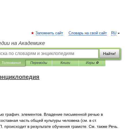
Запомнить сайт
Словарь на свой сайт
RU
едии на Академике
Найти!
Толкования
Переводы
Книги
Игры ⚽
 энциклопедия
ью
графич
.
элементов
.
Владение
письменной
речью
в
составная
часть
общей
культуры
человека
(
см
.
в
ст
.
П
.
происходит
в
результате
обучения
грамоте
.
См
.
также
Речь
.