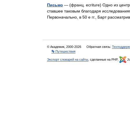
Письмо
— (франц. ecriture) Одно из цент
ставшее таковым благодаря исследованиям
Первоначально, в 50 е гг., Барт рассма
© Академик, 2000-2026
Обратная связь:
Техподдерж
👣 Путешествия
Экспорт словарей на сайты
, сделанные на PHP,
Jo